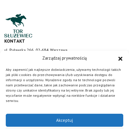
KONTAKT
ul. Puławska 266, 02-684 Warszawa
sluzewiec@totalizator.pl
Zarządzaj prywatnością
KONTAKT DLA MEDIÓW
Aby zapewnić jak najlepsze doświadczenia, używamy technologii takich
jak pliki cookies do przechowywania i/lub uzyskiwania dostępu do
media@torsluzewiec.pl
informacji o urządzeniu. Wyrażenie zgody na te technologie pozwoli
nam przetwarzać dane, takie jak zachowanie podczas przeglądania
strony czy unikalne identyfikatory na tej witrynie. Brak zgody lub jej
wycofanie może negatywnie wpłynąć na niektóre funkcje i działanie
DOŁĄCZ DO NAS
serwisu.
Akceptuj