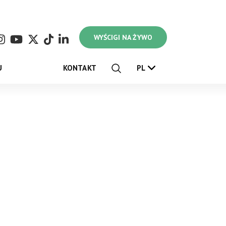
WYŚCIGI NA ŻYWO
U
KONTAKT
PL