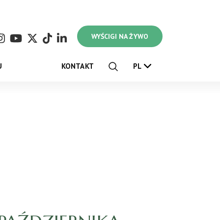
WYŚCIGI NA ŻYWO
U
KONTAKT
PL