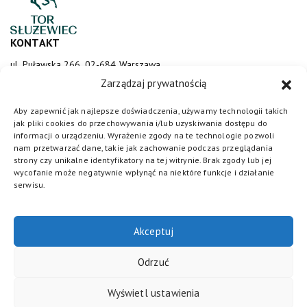
KONTAKT
ul. Puławska 266, 02-684 Warszawa
sluzewiec@totalizator.pl
Zarządzaj prywatnością
KONTAKT DLA MEDIÓW
Aby zapewnić jak najlepsze doświadczenia, używamy technologii takich
jak pliki cookies do przechowywania i/lub uzyskiwania dostępu do
media@torsluzewiec.pl
informacji o urządzeniu. Wyrażenie zgody na te technologie pozwoli
nam przetwarzać dane, takie jak zachowanie podczas przeglądania
strony czy unikalne identyfikatory na tej witrynie. Brak zgody lub jej
wycofanie może negatywnie wpłynąć na niektóre funkcje i działanie
DOŁĄCZ DO NAS
serwisu.
Akceptuj
Odrzuć
Wyświetl ustawienia
Totalizator Sportowy
© 2026. Wszystkie prawa zastrzeżone /