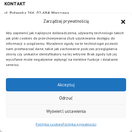
KONTAKT
ul. Puławska 266, 02-684 Warszawa
sluzewiec@totalizator.pl
Zarządzaj prywatnością
KONTAKT DLA MEDIÓW
Aby zapewnić jak najlepsze doświadczenia, używamy technologii takich
jak pliki cookies do przechowywania i/lub uzyskiwania dostępu do
media@torsluzewiec.pl
informacji o urządzeniu. Wyrażenie zgody na te technologie pozwoli
nam przetwarzać dane, takie jak zachowanie podczas przeglądania
strony czy unikalne identyfikatory na tej witrynie. Brak zgody lub jej
wycofanie może negatywnie wpłynąć na niektóre funkcje i działanie
DOŁĄCZ DO NAS
serwisu.
Akceptuj
Odrzuć
Wyświetl ustawienia
Totalizator Sportowy
© 2026. Wszystkie prawa zastrzeżone /
Polityka cookies
/
Regulamin
/
Polityka prywatności
/
Standardy
Polityka cookies
Polityka prywatności
ochrony małoletnich