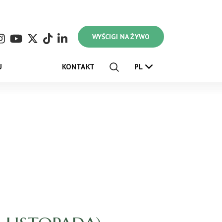
WYŚCIGI NA ŻYWO
U
KONTAKT
PL