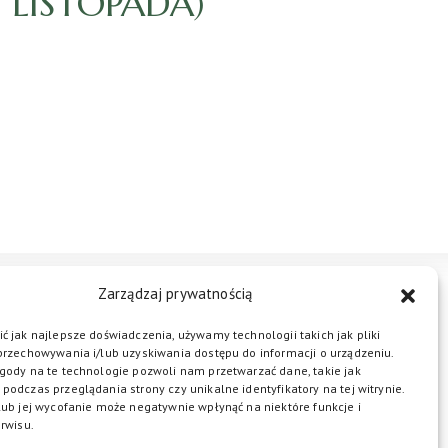
5 LISTOPADA)
Zarządzaj prywatnością
STREFA BIZNESU
KONTAKT
ć jak najlepsze doświadczenia, używamy technologii takich jak pliki
przechowywania i/lub uzyskiwania dostępu do informacji o urządzeniu.
gody na te technologie pozwoli nam przetwarzać dane, takie jak
podczas przeglądania strony czy unikalne identyfikatory na tej witrynie.
ŁĄCZ DO NAS
lub jej wycofanie może negatywnie wpłynąć na niektóre funkcje i
rwisu.