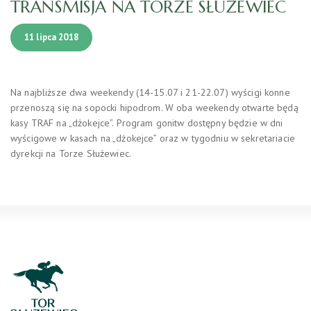
TRANSMISJA NA TORZE SŁUŻEWIEC
11 lipca 2018
Na najbliższe dwa weekendy (14-15.07 i 21-22.07) wyścigi konne
przenoszą się na sopocki hipodrom. W oba weekendy otwarte będą
kasy TRAF na „dżokejce”. Program gonitw dostępny będzie w dni
wyścigowe w kasach na „dżokejce” oraz w tygodniu w sekretariacie
dyrekcji na Torze Służewiec.