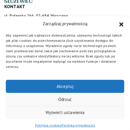
KONTAKT
ul. Puławska 266, 02-684 Warszawa
sluzewiec@totalizator.pl
Zarządzaj prywatnością
KONTAKT DLA MEDIÓW
Aby zapewnić jak najlepsze doświadczenia, używamy technologii takich
jak pliki cookies do przechowywania i/lub uzyskiwania dostępu do
media@torsluzewiec.pl
informacji o urządzeniu. Wyrażenie zgody na te technologie pozwoli
nam przetwarzać dane, takie jak zachowanie podczas przeglądania
strony czy unikalne identyfikatory na tej witrynie. Brak zgody lub jej
wycofanie może negatywnie wpłynąć na niektóre funkcje i działanie
DOŁĄCZ DO NAS
serwisu.
Akceptuj
Odrzuć
Wyświetl ustawienia
Totalizator Sportowy
© 2026. Wszystkie prawa zastrzeżone /
Polityka cookies
/
Regulamin
/
Polityka prywatności
/
Standardy
Polityka cookies
Polityka prywatności
ochrony małoletnich