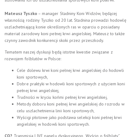
Mateusz Tyszko
– manager Stadniny Koni Widzów, będącej
własnością rodziny Tyszko od 20 lat. Stadnina prowadzi hodowlę
uszlachetniającą konie określonych ras w oparciu o posiadany
materiał zarodowy koni pełnej krwi angielskiej. Mateusz to także
czynny zawodnik konkurencji skoki przez przeszkody.
Tematem naszej dyskusji będą istotne kwestie związane z
rozwojem folblutów w Polsce:
Cele dolewu krwi koni pełnej krwi angielskiej do hodowli
koni sportowych,
Dobre praktyki w hodowli koni sportowych z użyciem koni
pełnej krwi angielskiej,
Trudności w kryciu końmi pełnej krwi angielskiej,
Metody doboru koni pełnej krwi angielskiej do rozrodu w
celu uszlachetnienia linii koni sportowych,
Wyścigi płotowe jako podstawa selekcji koni pełnej krwi
angielskiej w hodowli koni sportowych.
CO?
Transmisja LIVE panelu dyskusyjnego „Wyścig o folbluty”