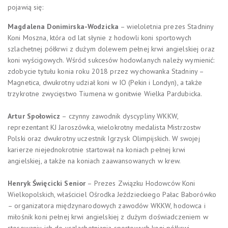
pojawią się:
Magdalena Donimirska-Wodzicka
– wieloletnia prezes Stadniny
Koni Moszna, która od lat słynie z hodowli koni sportowych
szlachetnej półkrwi z dużym dolewem pełnej krwi angielskiej oraz
koni wyścigowych. Wśród sukcesów hodowlanych należy wymienić:
zdobycie tytułu konia roku 2018 przez wychowanka Stadniny –
Magnetica, dwukrotny udział koni w IO (Pekin i Londyn), a także
trzykrotne zwycięstwo Tiumena w gonitwie Wielka Pardubicka.
Artur Społowicz
– czynny zawodnik dyscypliny WKKW,
reprezentant KJ Jaroszówka, wielokrotny medalista Mistrzostw
Polski oraz dwukrotny uczestnik Igrzysk Olimpijskich. W swojej
karierze niejednokrotnie startował na koniach pełnej krwi
angielskiej, a także na koniach zaawansowanych w krew.
Henryk Święcicki Senior
– Prezes Związku Hodowców Koni
Wielkopolskich, właściciel Ośrodka Jeździeckiego Pałac Baborówko
– organizatora międzynarodowych zawodów WKKW, hodowca i
miłośnik koni pełnej krwi angielskiej z dużym doświadczeniem w
stosowaniu ich do uszlachetniania sportowych koni półkrwi.