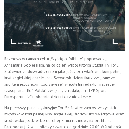
Rozmowy w ramach cyklu „Wyścig o folbluty” poprowadzą
Annamaria Sobierajska, na co dzień współautorka Studia TV Toru
Służewiec z doświadczeniem jako jeździec i właściciel koni pełnej
krwi angielskiej oraz Marek Szewczyk, dziennikarz związany ze
sportem jeździeckim „od zawsze”, wieloletni redaktor naczelny
czasopisma „Koń Polski”, związany z redakcjami TVP Sport,
Eurosportu i NC+, obecnie dziennikarz niezależny.
Na pierwszy panel dyskusyjny Tor Służewiec zaprosi wszystkich
miłośników koni pełnej krwi angielskiej, środowisko wyścigowe oraz
środowisko jeździeckie do obejrzenia rozmowy na profilu na
Facebooku już w najbliższy czwartek o godzinie 20.00 Wśród gości