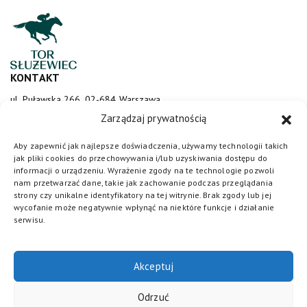
KONTAKT
ul. Puławska 266, 02-684 Warszawa
sluzewiec@totalizator.pl
Zarządzaj prywatnością
KONTAKT DLA MEDIÓW
Aby zapewnić jak najlepsze doświadczenia, używamy technologii takich
jak pliki cookies do przechowywania i/lub uzyskiwania dostępu do
media@torsluzewiec.pl
informacji o urządzeniu. Wyrażenie zgody na te technologie pozwoli
nam przetwarzać dane, takie jak zachowanie podczas przeglądania
strony czy unikalne identyfikatory na tej witrynie. Brak zgody lub jej
wycofanie może negatywnie wpłynąć na niektóre funkcje i działanie
DOŁĄCZ DO NAS
serwisu.
Akceptuj
Odrzuć