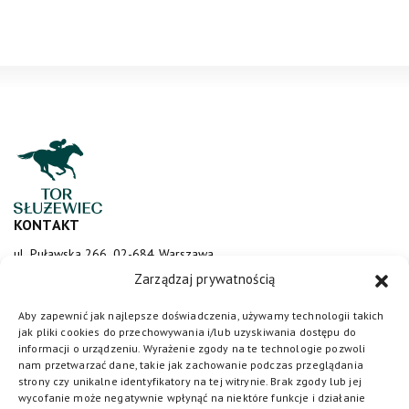
KONTAKT
ul. Puławska 266, 02-684 Warszawa
sluzewiec@totalizator.pl
Zarządzaj prywatnością
KONTAKT DLA MEDIÓW
Aby zapewnić jak najlepsze doświadczenia, używamy technologii takich
jak pliki cookies do przechowywania i/lub uzyskiwania dostępu do
media@torsluzewiec.pl
informacji o urządzeniu. Wyrażenie zgody na te technologie pozwoli
nam przetwarzać dane, takie jak zachowanie podczas przeglądania
strony czy unikalne identyfikatory na tej witrynie. Brak zgody lub jej
wycofanie może negatywnie wpłynąć na niektóre funkcje i działanie
DOŁĄCZ DO NAS