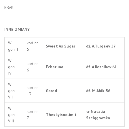
BRAK
INNE ZMIANY
W
koń nr
Sweet As Sugar
dż. A.Turgaev 57
gon. I
5
W
koń nr
gon.
Echaruna
dż. A.Reznikov 61
6
IV
W
koń nr
gon.
Gared
dż. M.Abik 56
13
VII
W
koń nr
tr Natalia
gon.
Theskyisnolimit
7
Szelągowska
VIII