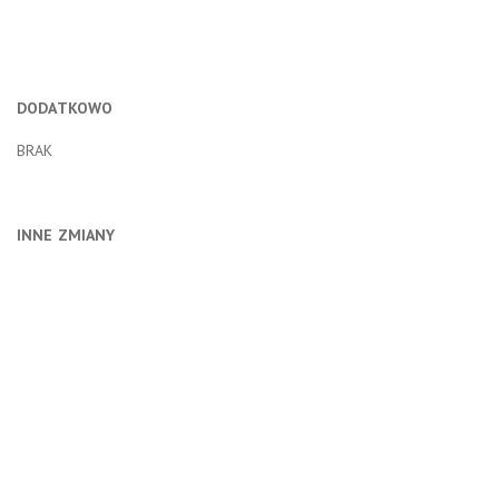
DODATKOWO
BRAK
INNE ZMIANY
dż. J.Wyrzyk
VI
2
Mokha d’Arusula
59
wł. M.Biały,
st.
Black&White
(k. niebieska
z białą
VII
5
Tawernada
podkową, r.