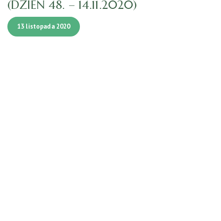
(DZIEŃ 48. – 14.11.2020)
13 listopada 2020
Gonitwa
Numer
Koń
Fast
I
1
Skarmish
I
2
Edagray
Dobra
IV
1
Dynastia
Fox
VIII
7
Catcher