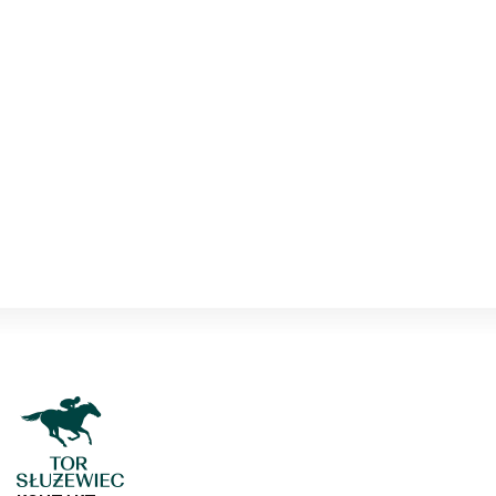
niebieskie w
białe
gwiazdy, cz.
biała)
k.dż. K.Mazur
IX
3
Theskyisnolimit
59