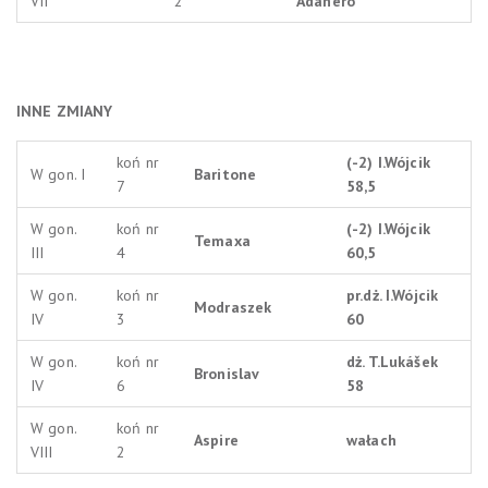
VII
2
Adanero
INNE ZMIANY
koń nr
(-2) I.Wójcik
W gon. I
Baritone
7
58,5
W gon.
koń nr
(-2) I.Wójcik
Temaxa
III
4
60,5
W gon.
koń nr
pr.dż. I.Wójcik
Modraszek
IV
3
60
W gon.
koń nr
dż. T.Lukášek
Bronislav
IV
6
58
W gon.
koń nr
Aspire
wałach
VIII
2