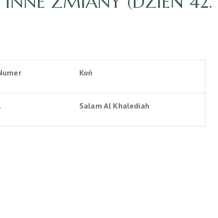
INNE ZMIANY (DZIEŃ 42. –
Numer
Koń
1
Salam Al Khalediah