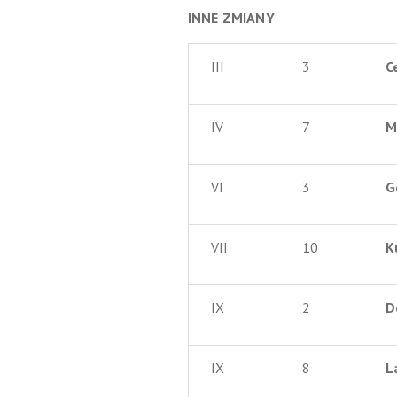
INNE ZMIANY
III
3
C
IV
7
M
VI
3
G
VII
10
K
IX
2
D
IX
8
L