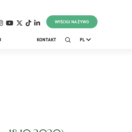
WYŚCIGI NA ŻYWO
U
KONTAKT
PL