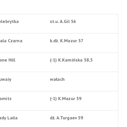
elebrytka
st.u. A.Gil 56
ala Czarna
k.dż. K.Mazur 57
one Hill
(-1) K.Kamińska 58,5
uwaiy
wałach
omitz
(-1) K.Mazur 59
ady Laila
dż. A.Turgaev 59