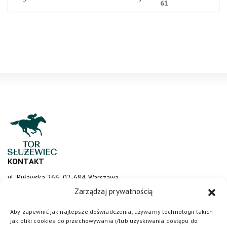
61
KONTAKT
ul. Puławska 266, 02-684 Warszawa
sluzewiec@totalizator.pl
Zarządzaj prywatnością
KONTAKT DLA MEDIÓW
Aby zapewnić jak najlepsze doświadczenia, używamy technologii takich
jak pliki cookies do przechowywania i/lub uzyskiwania dostępu do
media@torsluzewiec.pl