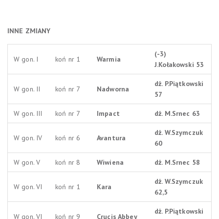
INNE ZMIANY
(-3)
W gon. I
koń nr 1
Warmia
J.Kołakowski 53
dż. P.Piątkowski
W gon. II
koń nr 7
Nadworna
57
W gon. III
koń nr 7
Impact
dż. M.Srnec 63
dż. W.Szymczuk
W gon. IV
koń nr 6
Avantura
60
W gon. V
koń nr 8
Wiwiena
dż. M.Srnec 58
dż. W.Szymczuk
W gon. VI
koń nr 1
Kara
62,5
dż. P.Piątkowski
W gon. VI
koń nr 9
Crucis Abbey