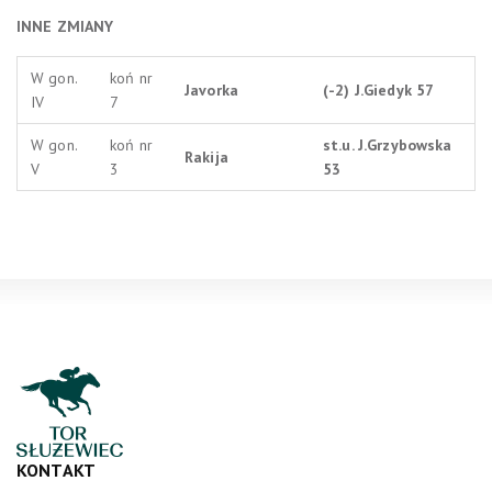
INNE ZMIANY
W gon.
koń nr
Javorka
(-2) J.Giedyk 57
IV
7
W gon.
koń nr
st.u. J.Grzybowska
Rakija
V
3
53
KONTAKT