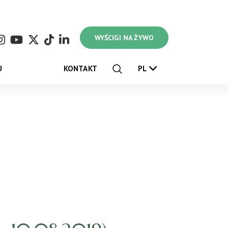
WYŚCIGI NA ŻYWO
U
KONTAKT
PL