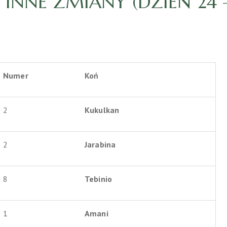
INNE ZMIANY (DZIEŃ 24 –
Numer
Koń
2
Kukulkan
2
Jarabina
8
Tebinio
1
Amani