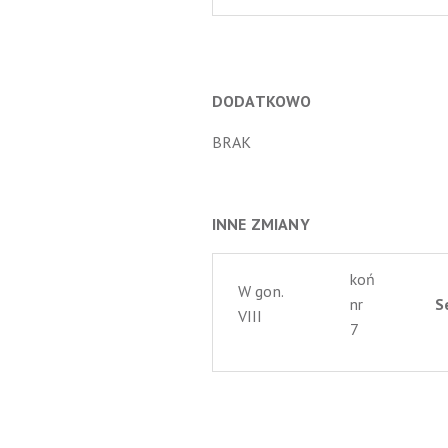
DODATKOWO
BRAK
INNE ZMIANY
koń
W gon.
nr
S
VIII
7