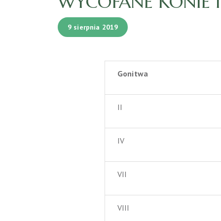
WYCOFANE KONIE I 
9 sierpnia 2019
Gonitwa
II
IV
VII
VIII