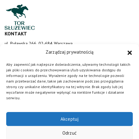
KONTAKT
ul. Puławska 266, 02-684 Warszawa
sluzewiec@totalizator.pl
Zarządzaj prywatnością
KONTAKT DLA MEDIÓW
Aby zapewnić jak najlepsze doświadczenia, używamy technologii takich
jak pliki cookies do przechowywania i/lub uzyskiwania dostępu do
media@torsluzewiec.pl
informacji o urządzeniu. Wyrażenie zgody na te technologie pozwoli
nam przetwarzać dane, takie jak zachowanie podczas przeglądania
strony czy unikalne identyfikatory na tej witrynie. Brak zgody lub jej
wycofanie może negatywnie wpłynąć na niektóre funkcje i działanie
DOŁĄCZ DO NAS
serwisu.
Akceptuj
Odrzuć