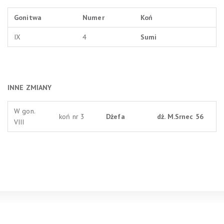
Gonitwa
Numer
Koń
IX
4
Sumi
INNE ZMIANY
W gon.
koń nr 3
Dżefa
dż. M.Srnec 56
VIII