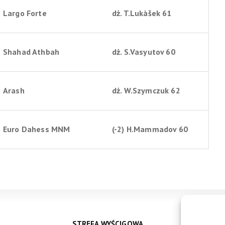
Largo Forte
dż. T.Lukàšek 61
Shahad Athbah
dż. S.Vasyutov 60
Arash
dż. W.Szymczuk 62
Euro Dahess MNM
(-2) H.Mammadov 60
STREFA WYŚCIGOWA