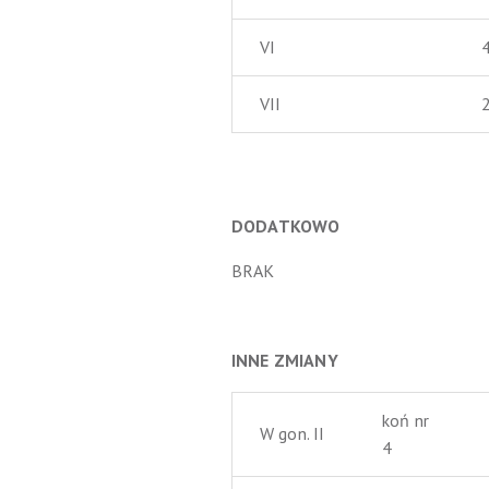
VI
VII
DODATKOWO
BRAK
INNE ZMIANY
koń nr
W gon. II
4