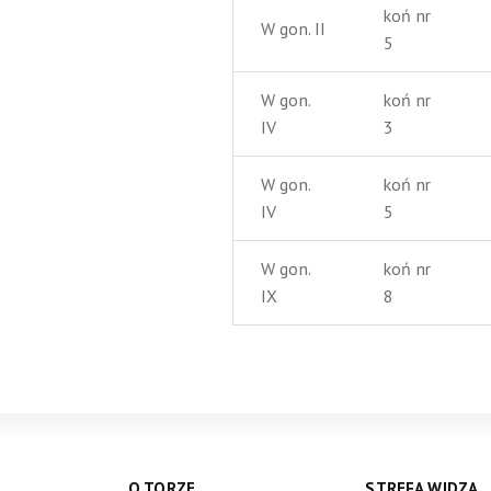
koń nr
W gon. II
5
W gon.
koń nr
IV
3
W gon.
koń nr
IV
5
W gon.
koń nr
IX
8
O TORZE
STREFA WIDZA