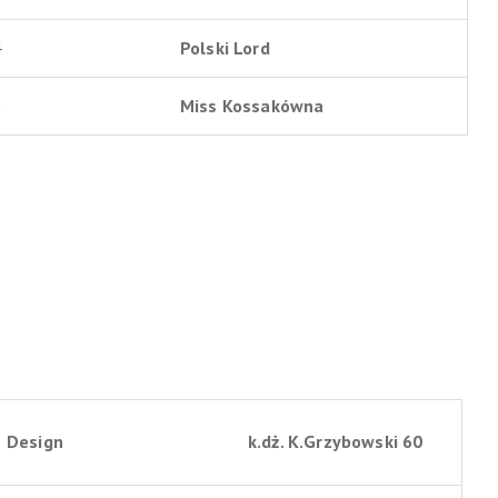
4
Polski Lord
2
Miss Kossakówna
Design
k.dż. K.Grzybowski 60