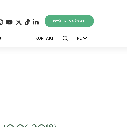
WYŚCIGI NA ŻYWO
U
KONTAKT
PL