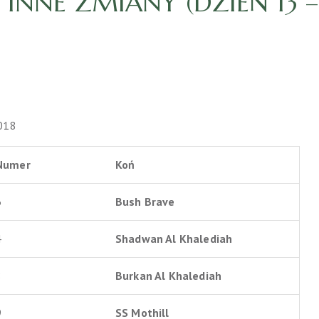
INNE ZMIANY (DZIEŃ 13 – 
2018
Numer
Koń
6
Bush Brave
4
Shadwan Al Khalediah
8
Burkan Al Khalediah
9
SS Mothill