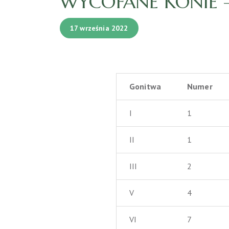
WYCOFANE KONIE – 
17 września 2022
Gonitwa
Numer
I
1
II
1
III
2
V
4
VI
7