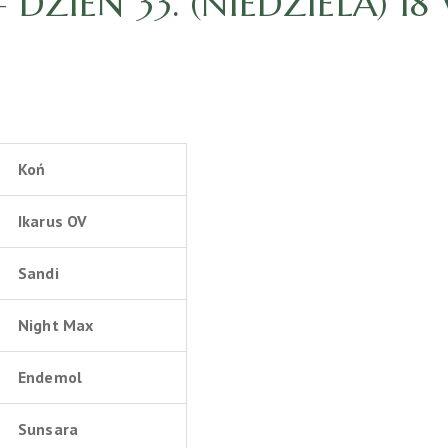
DZIEŃ 33. (NIEDZIELA) 1
Koń
Ikarus OV
Sandi
Night Max
Endemol
Sunsara