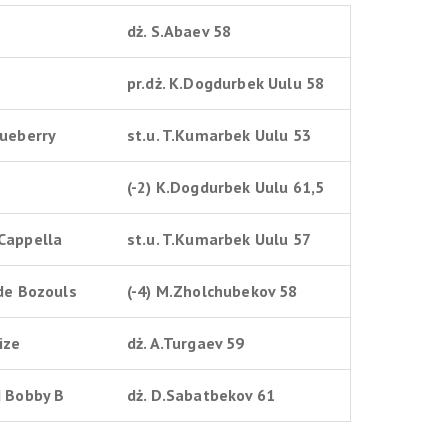
dż. S.Abaev 58
pr.dż. K.Dogdurbek Uulu 58
lueberry
st.u. T.Kumarbek Uulu 53
(-2) K.Dogdurbek Uulu 61,5
Cappella
st.u. T.Kumarbek Uulu 57
de Bozouls
(-4) M.Zholchubekov 58
ize
dż. A.Turgaev 59
d Bobby B
dż. D.Sabatbekov 61