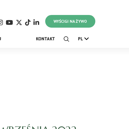
WYŚCIGI NA ŻYWO
U
KONTAKT
PL