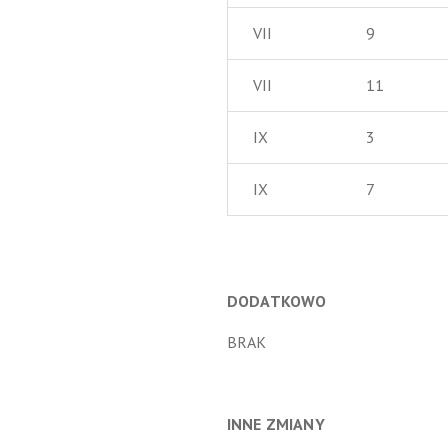
VII
9
VII
11
IX
3
IX
7
DODATKOWO
BRAK
INNE ZMIANY