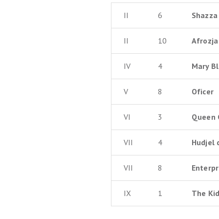
II
6
Shazza
II
10
Afrozja
IV
4
Mary B
V
8
Oficer
VI
3
Queen 
VII
4
Hudjel 
VII
8
Enterpr
IX
1
The Ki