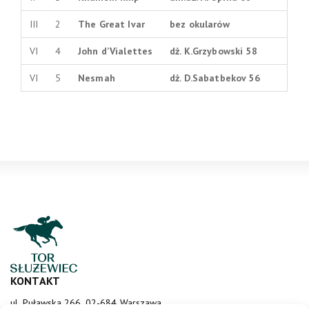
III
2
The Great Ivar
bez okularów
VI
4
John d’Vialettes
dż. K.Grzybowski 58
VI
5
Nesmah
dż. D.Sabatbekov 56
KONTAKT
ul. Puławska 266, 02-684 Warszawa