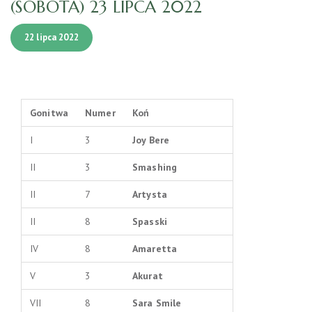
(SOBOTA) 23 LIPCA 2022
22 lipca 2022
Gonitwa
Numer
Koń
I
3
Joy Bere
II
3
Smashing
II
7
Artysta
II
8
Spasski
IV
8
Amaretta
V
3
Akurat
VII
8
Sara Smile