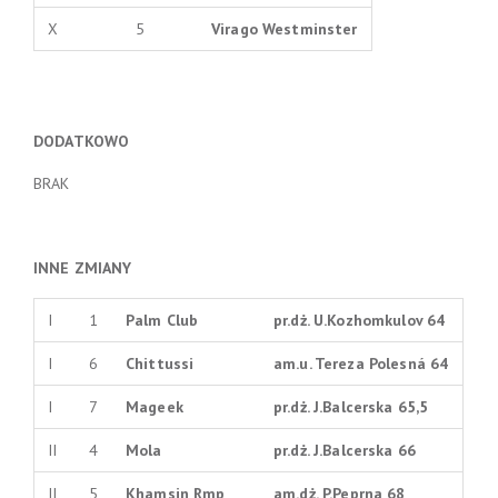
X
5
Virago Westminster
DODATKOWO
BRAK
INNE ZMIANY
I
1
Palm Club
pr.dż. U.Kozhomkulov 64
I
6
Chittussi
am.u. Tereza Polesná 64
I
7
Mageek
pr.dż. J.Balcerska 65,5
II
4
Mola
pr.dż. J.Balcerska 66
II
5
Khamsin Rmp
am.dż. P.Peprna 68