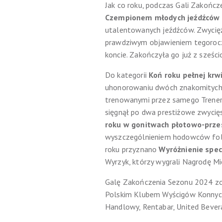
Jak co roku, podczas Gali Zakońc
Czempionem młodych jeźdźców
utalentowanych jeźdźców. Zwyciężc
prawdziwym objawieniem tegorocz
koncie. Zakończyła go już z sześ
Do kategorii
Koń roku pełnej krw
uhonorowaniu dwóch znakomitych k
trenowanymi przez samego Trenera
sięgnął po dwa prestiżowe zwycię
roku w gonitwach płotowo-prz
wyszczególnieniem hodowców folbl
roku przyznano
Wyróżnienie spec
Wyrzyk, którzy wygrali Nagrodę M
Galę Zakończenia Sezonu 2024 zo
Polskim Klubem Wyścigów Konnych. 
Handlowy, Rentabar, United Bever