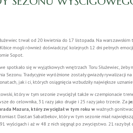
Y SEZONU WYŚCIGOWEG
użewiec trwał od 20 kwietnia do 17 listopada. Na warszawskim to
Kibice mogli również doświadczyć kolejnych 12 dni pełnych emocj
romie Sopot.
owe spotkało się w wyjątkowych wnętrzach Toru Służewiec, żeby
ia Sezonu. Tradycyjnie wyróżnione zostały gwiazdy rywalizacji n
atach, jak i ci, których osiągnięcia wzbudziły największe uznani
łowski, który w tym sezonie zwyciężył także w czempionacie tren
wsze do celownika, 31 razy jako drugie i 25 razy jako trzecie. Za
j
rada Mazura, który zwyciężał w tym roku w
ważnych gonitwach 
tomiast Dastan Sabatbekov, który w tym sezonie miał największ
1 wyścigach i aż w 48 z nich sięgnął po zwycięstwo. 21 razy był dr