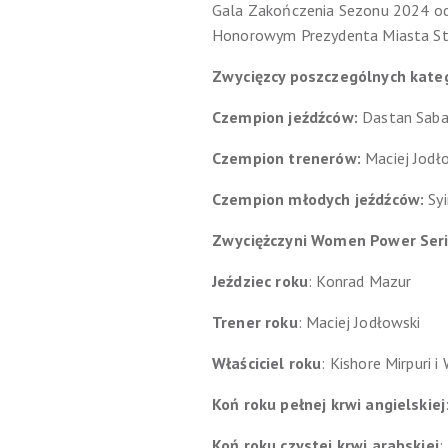
Gala Zakończenia Sezonu 2024 od
Honorowym Prezydenta Miasta St
Zwycięzcy poszczególnych kateg
Czempion jeźdźców:
Dastan Sab
Czempion trenerów:
Maciej Jodł
Czempion młodych jeźdźców:
Sy
Zwyciężczyni Women Power Ser
Jeździec roku
: Konrad Mazur
Trener roku
: Maciej Jodłowski
Właściciel roku
: Kishore Mirpuri 
Koń roku pełnej krwi angielskiej
Koń roku czystej krwi arabskiej
: