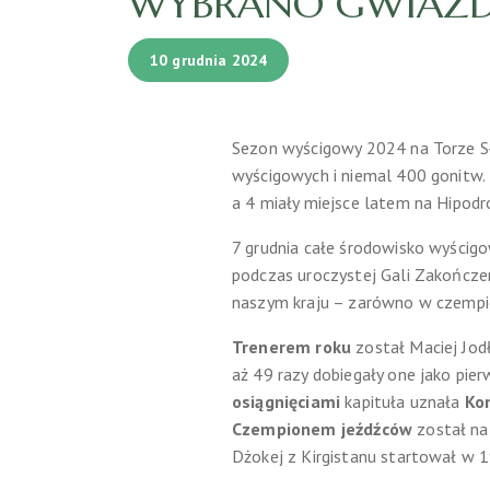
WYBRANO GWIAZD
10 grudnia 2024
Sezon wyścigowy 2024 na Torze Sł
wyścigowych i niemal 400 gonitw. 
a 4 miały miejsce latem na Hipod
7 grudnia całe środowisko wyścig
podczas uroczystej Gali Zakończen
naszym kraju – zarówno w czempion
Trenerem roku
został Maciej Jod
aż 49 razy dobiegały one jako pier
osiągnięciami
kapituła uznała
Kon
Czempionem jeźdźców
został na
Dżokej z Kirgistanu startował w 19