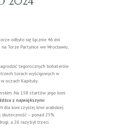
O 2024
rze odbyło się łącznie 46 dni
i na Torze Partynice we Wrocławiu,
 nagrodzić tegorocznych bohaterów
a trzech torach wyścigowych w
e w oczach Kapituły.
erskim. Na 158 startów jego koni
eźdźca z największymi
dla koni czystej krwi arabskiej.
ą skuteczność – ponad 25%.
ugi, a 26 razy był trzeci.