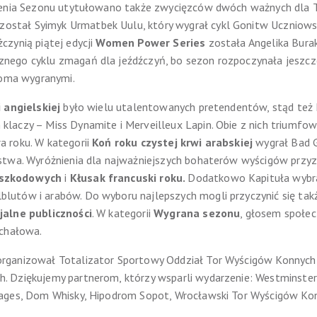
zenia Sezonu utytułowano także zwycięzców dwóch ważnych dla T
został Syimyk Urmatbek Uulu, który wygrał cykl Gonitw Uczniowsk
zynią piątej edycji
Women Power Series
została Angelika Bura
nego cyklu zmagań dla jeźdźczyń, bo sezon rozpoczynała jeszc
cioma wygranymi.
i angielskiej
było wielu utalentowanych pretendentów, stąd też
laczy – Miss Dynamite i Merveilleux Lapin. Obie z nich triumfo
 roku. W kategorii
Koń roku czystej krwi arabskiej
wygrał Bad G
stwa. Wyróżnienia dla najważniejszych bohaterów wyścigów przy
eszkodowych
i
Kłusak francuski roku.
Dodatkowo Kapituła wybrał
utów i arabów. Do wyboru najlepszych mogli przyczynić się także
jalne publiczności
. W kategorii
Wygrana sezonu
, głosem społec
ichałowa.
rganizował Totalizator Sportowy Oddział Tor Wyścigów Konnych
Dziękujemy partnerom, którzy wsparli wydarzenie: Westminster Po
ages, Dom Whisky, Hipodrom Sopot, Wrocławski Tor Wyścigów Kon