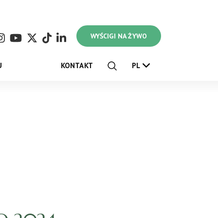
WYŚCIGI NA ŻYWO
U
KONTAKT
PL