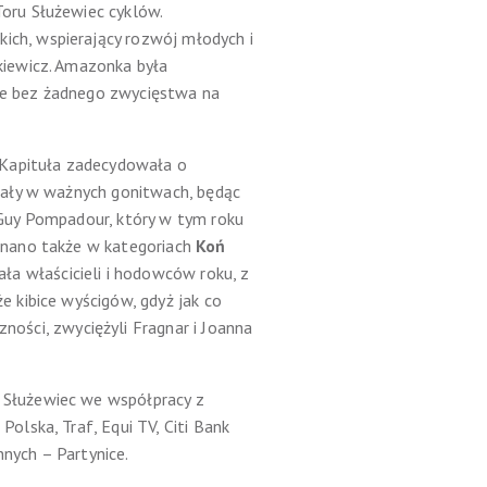
oru Służewiec cyklów.
ich, wspierający rozwój młodych i
kiewicz. Amazonka była
ze bez żadnego zwycięstwa na
 Kapituła zadecydowała o
wały w ważnych gonitwach, będąc
uy Pompadour, który w tym roku
znano także w kategoriach
Koń
a właścicieli i hodowców roku, z
 kibice wyścigów, gdyż jak co
zności, zwyciężyli Fragnar i Joanna
 Służewiec we współpracy z
lska, Traf, Equi TV, Citi Bank
nych – Partynice.