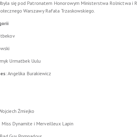
była się pod Patronatem Honorowym Ministerstwa Rolnictwa i 
ołecznego Warszawy Rafała Trzaskowskiego.
orii
atbekov
owski
imyk Urmatbek Uulu
ies
: Angelika Burakiewicz
i Wojciech Żmiejko
: Miss Dynamite i Merveilleux Lapin
 Bad Guy Pompadour