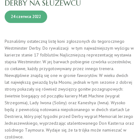
DERBY NA SŁUŻEWCU
24 czerwca 2022
Poznaliśmy ostateczną listę koni zgłoszonych do tegorocznego
Westminster Derby. Do rywalizacji w tym najważniejszym wyścigu w
karierze stanie 17 folblutów. Najliczniejszą reprezentację wystawia
stajnia Westminster. W jej barwach pobiegnie czwórka uczestników,
co ciekawe, każdy przygotowywany przez innego trenera.
Niewątpliwie znajdą się one w gronie faworytów. W wieku dwóch
lat największą gwiazdą była Moonu, jednak w tym sezonie z dobrej
strony pokazały się również zwycięzcy gonitw pozagrupowych:
świetnie biegający od początku kariery Matt Machine (wygrał
Strzegomia), Lady Iwona (Soliny) oraz Kaneshya (Iwna). Wysoko
będą z pewnością notowania niepokonanego w dwóch startach Le
Destriera, który pięć tygodni przed Derby wygrał Memoriał Jerzego
Jednaszewskiego, wyprzedzając utalentowanego Don Kastersa oraz
solidnego Taymoura. Wydaje się, że ta trójka może namieszać w
czołówce.