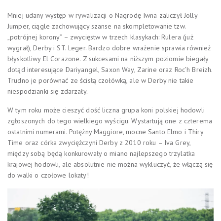
Mniej udany występ w rywalizacji o Nagrodę Iwna zaliczył Jolly
Jumper, ciągle zachowujący szanse na skompletowanie tzw.
„potrójnej korony” – zwycięstw w trzech klasykach: Rulera (już
wygrał), Derby i ST. Leger. Bardzo dobre wrażenie sprawia również
błyskotliwy El Corazone. Z sukcesami na niższym poziomie biegały
dotąd interesujące Dariyangel, Saxon Way, Zarine oraz Roc’h Breizh.
Trudno je porównać ze ścisłą czołówką, ale w Derby nie takie
niespodzianki się zdarzały.
W tym roku może cieszyć dość liczna grupa koni polskiej hodowli
zgłoszonych do tego wielkiego wyścigu. Wystartują one z czterema
ostatnimi numerami. Potężny Maggiore, mocne Santo Elmo i Thiry
Time oraz córka zwyciężczyni Derby z 2010 roku – Iva Grey,
między sobą będą konkurowały o miano najlepszego trzylatka
krajowej hodowli, ale absolutnie nie można wykluczyć, że włączą się
do walki o czołowe lokaty!