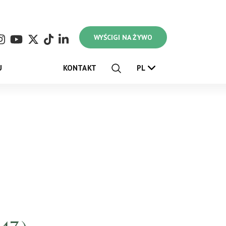
WYŚCIGI NA ŻYWO
U
KONTAKT
PL