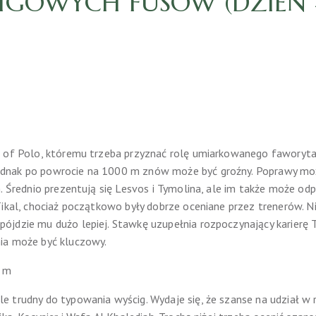
IGOWYCH FUSÓW (DZIEŃ 4
e of Polo, któremu trzeba przyznać rolę umiarkowanego faworyta
dnak po powrocie na 1000 m znów może być groźny. Poprawy mo
. Średnio prezentują się Lesvos i Tymolina, ale im także może od
ikal, chociaż początkowo były dobrze oceniane przez trenerów. Nie
jdzie mu dużo lepiej. Stawkę uzupełnia rozpoczynający karierę T
ia może być kluczowy.
0 m
e trudny do typowania wyścig. Wydaje się, że szanse na udział w