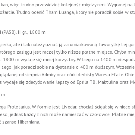
okan, więc trudno przewidzieć kolejność między nimi. Wygranej na k
 pożarcie. Trudno ocenić Tham Luanga, który nie poradził sobie w st
i (PASB), II gr., 1800 m
erka, ale i tak należy uznać ją za umiarkowaną faworytkę tej goni
 którego zasięgu jest raczej tylko niższe płatne miejsce. Chyba mi
ns 1800 m wydaje się mniej korzystny. W biegu na 1400 m niespodz
 tego, jak poradzi sobie na dystansie o 400 m dłuższym. Wcześnie
lądanej od sierpnia Admiry oraz córki derbisty Waresa Efate. Ob
is wydaje się zdecydowanie lepszy od Eprila TB. Maktulina oraz M
0 m
a Proletarius. W formie jest Livedar, chociaż ścigał się w nieco 
Beso, jednak każdy z nich może namieszać w czołówce. Płatne miejs
ć szanse Hiberniana.