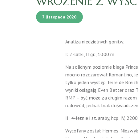
WRÓŻENIE Z WYŚC
7 listopada 2020
Analiza niedzielnych gonitw.
I: 2-latki, II gr., 1000 m
Na solidnym poziomie biega Princ
mocno rozczarował Romantino, je
tylko jeden występ Terre de Breizh
wyniki osiągają Even Better oraz T
RMP – być może za drugim razem pó
rodowód, jednak brak doświadczen
II: 4-letnie i st. araby, hcp. IV, 220
Wycofany został Hermes. Niezwykl