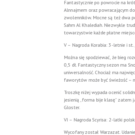
Fantastycznie po powrocie na krót
Alnnajmem oraz powracającym do w
zwolenników. Mocne są też dwa po
Sahm Al Khalediah. Niezwykle trud
towarzystwie każde płatne miejsce
V – Nagroda Korabia: 3-letnie i st
Można się spodziewać, że bieg roze
0,5 dł. Fantastyczny sezon ma Sn
uniwersalność. Chociaż ma najwię
faworytów może być świeżość – ni
Troszkę niżej wypada ocenić solid
jesienią „forma bije klasę” zatem
Gloster.
VI – Nagroda Scyrisa: 2-latki polsk
Wycofany został Warzazat. Udanie