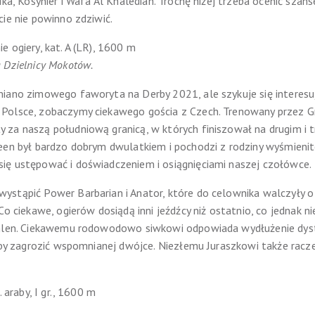
ika, Kosynier i Wafa Al Khalediah. Trochę niżej trzeba ocenić szans
cie nie powinno zdziwić.
 ogiery, kat. A (LR), 1600 m
 Dzielnicy Mokotów.
miano zimowego faworyta na Derby 2021, ale szykuje się interesu
 Polsce, zobaczymy ciekawego gościa z Czech. Trenowany przez 
za naszą południową granicą, w których finiszował na drugim i t
een był bardzo dobrym dwulatkiem i pochodzi z rodziny wyśmienite
ię ustępować i doświadczeniem i osiągnięciami naszej czołówce.
ystąpić Power Barbarian i Anator, które do celownika walczyły 
Co ciekawe, ogierów dosiądą inni jeźdźcy niż ostatnio, co jednak n
ahlen. Ciekawemu rodowodowo siwkowi odpowiada wydłużenie dysta
, by zagrozić wspomnianej dwójce. Niezłemu Juraszkowi także racz
 araby, I gr., 1600 m