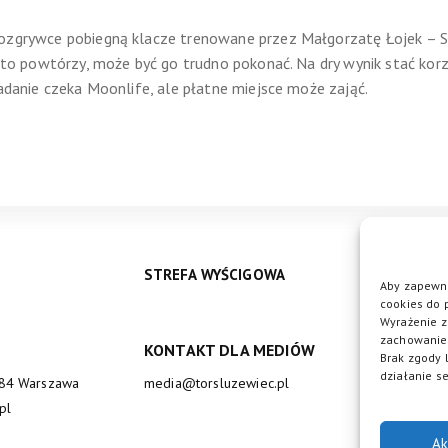
rozgrywce pobiegną klacze trenowane przez Małgorzatę Łojek – S
i to powtórzy, może być go trudno pokonać. Na dry wynik stać kor
zadanie czeka Moonlife, ale płatne miejsce może zająć.
STREFA WYŚCIGOWA
Aby zapewni
cookies do 
Wyrażenie z
zachowanie 
KONTAKT DLA MEDIÓW
DO
Brak zgody 
działanie se
684 Warszawa
media@torsluzewiec.pl
pl
Ak