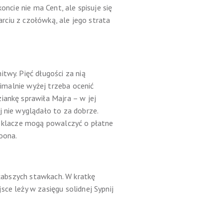
oncie nie ma Cent, ale spisuje się
arciu z czołówką, ale jego strata
twy. Pięć długości za nią
nimalnie wyżej trzeba ocenić
iankę sprawiła Majra – w jej
j nie wyglądało to za dobrze.
ie klacze mogą powalczyć o płatne
oona.
słabszych stawkach. W kratkę
ce leży w zasięgu solidnej Sypnij