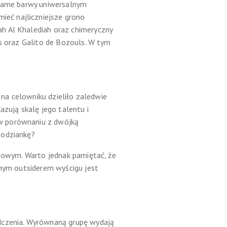
e same barwy uniwersalnym
eć najliczniejsze grono
h Al Khalediah oraz chimeryczny
ls oraz Galito de Bozouls. W tym
 na celowniku dzieliło zaledwie
zują skalę jego talentu i
 w porównaniu z dwójką
podziankę?
upowym. Warto jednak pamiętać, że
anym outsiderem wyścigu jest
adczenia. Wyrównaną grupę wydają