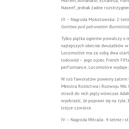
Hurrem, Almaharib, Echarella, Furn
Naseef, jednak żadne rozstrzygnie
III – Nagroda Mokotowska: 2-letnie
Gonitwa pod patronatem Burmistrza
Tylko piątka ogierów powalczy o 
najlepszych obecnie dwulatków w
Locomotive ma za sobą dwa starty 
rodowód – jego ojciec French Fift
performance, Locomotive wydaje s
W roli faworytów powinny zatem w
Ministra Rolnictwa i Rozwoju Wsi. 
stracił do nich piąty wówczas Ad
wyobrazić, że poprawi się na tyle
trójce-czwórce.
IV – Nagroda Witraża: 4-letnie i st.