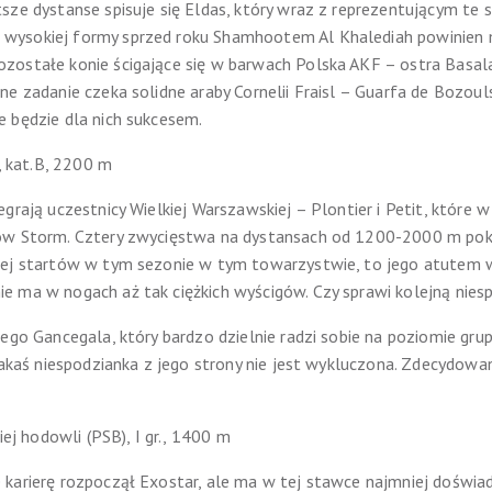
sze dystanse spisuje się Eldas, który wraz z reprezentującym t
ysokiej formy sprzed roku Shamhootem Al Khalediah powinien mi
zostałe konie ścigające się w barwach Polska AKF – ostra Basala
ne zadanie czeka solidne araby Cornelii Fraisl – Guarfa de Bozou
 będzie dla nich sukcesem.
., kat.B, 2200 m
grają uczestnicy Wielkiej Warszawskiej – Plontier i Petit, które w
ow Storm. Cztery zwycięstwa na dystansach od 1200-2000 m poka
cej startów w tym sezonie w tym towarzystwie, to jego atutem
e ma w nogach aż tak ciężkich wyścigów. Czy sprawi kolejną nies
nego Gancegala, który bardzo dzielnie radzi sobie na poziomie gr
 jakaś niespodzianka z jego strony nie jest wykluczona. Zdecydow
iej hodowli (PSB), I gr., 1400 m
 karierę rozpoczął Exostar, ale ma w tej stawce najmniej doświ