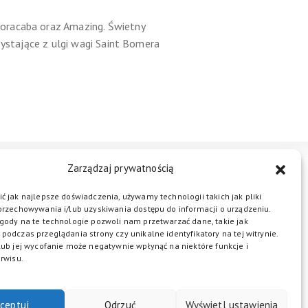
oracaba oraz Amazing. Świetny
zystające z ulgi wagi Saint Bomera
Zarządzaj prywatnością
STREFA BIZNESU
KONTAKT
ć jak najlepsze doświadczenia, używamy technologii takich jak pliki
przechowywania i/lub uzyskiwania dostępu do informacji o urządzeniu.
gody na te technologie pozwoli nam przetwarzać dane, takie jak
podczas przeglądania strony czy unikalne identyfikatory na tej witrynie.
ŁĄCZ DO NAS
lub jej wycofanie może negatywnie wpłynąć na niektóre funkcje i
rwisu.
ceptuj
Odrzuć
Wyświetl ustawienia