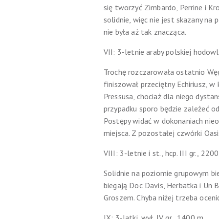
się tworzyć Zimbardo, Perrine i Kr
solidnie, więc nie jest skazany na
nie była aż tak znacząca.
VII: 3-letnie araby polskiej hodowl
Trochę rozczarowała ostatnio Węgi
finiszował przeciętny Echiriusz, w
Pressusa, chociaż dla niego dysta
przypadku sporo będzie zależeć od
Postępy widać w dokonaniach nieog
miejsca. Z pozostałej czwórki Oas
VIII: 3-letnie i st., hcp. III gr., 220
Solidnie na poziomie grupowym bieg
biegają Doc Davis, Herbatka i Un 
Groszem. Chyba niżej trzeba oceni
IX: 3-latki, wył. IV gr., 1400 m