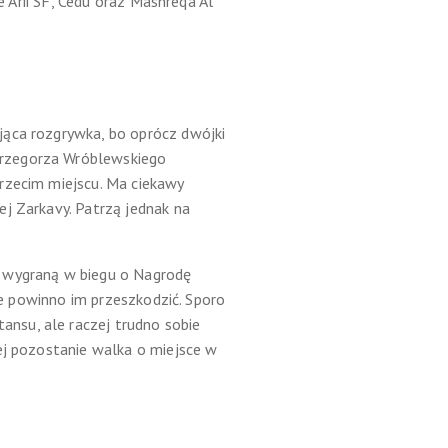
e Arii SF, Cedu oraz Mashreqa Al
jąca rozgrywka, bo oprócz dwójki
Grzegorza Wróblewskiego
rzecim miejscu. Ma ciekawy
j Zarkavy. Patrzą jednak na
o wygraną w biegu o Nagrodę
ie powinno im przeszkodzić. Sporo
nsu, ale raczej trudno sobie
ej pozostanie walka o miejsce w