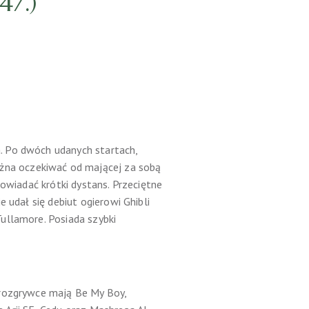
7.)
. Po dwóch udanych startach,
żna oczekiwać od mającej za sobą
powiadać krótki dystans. Przeciętne
 udał się debiut ogierowi Ghibli
ullamore. Posiada szybki
 rozgrywce mają Be My Boy,