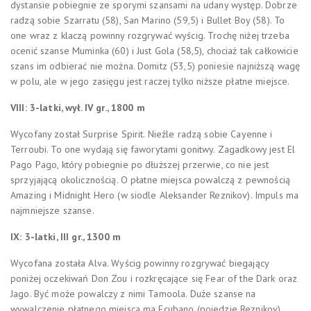
dystansie pobiegnie ze sporymi szansami na udany występ. Dobrze
radzą sobie Szarratu (58), San Marino (59,5) i Bullet Boy (58). To
one wraz z klaczą powinny rozgrywać wyścig. Trochę niżej trzeba
ocenić szanse Muminka (60) i Just Gola (58,5), chociaż tak całkowicie
szans im odbierać nie można. Domitz (53,5) poniesie najniższą wagę
w polu, ale w jego zasięgu jest raczej tylko niższe płatne miejsce.
VIII: 3-latki, wył. IV gr., 1800 m
Wycofany został Surprise Spirit. Nieźle radzą sobie Cayenne i
Terroubi. To one wydają się faworytami gonitwy. Zagadkowy jest El
Pago Pago, który pobiegnie po dłuższej przerwie, co nie jest
sprzyjającą okolicznością. O płatne miejsca powalczą z pewnością
Amazing i Midnight Hero (w siodle Aleksander Reznikov). Impuls ma
najmniejsze szanse.
IX: 3-latki, III gr., 1300 m
Wycofana została Alva. Wyścig powinny rozgrywać biegający
poniżej oczekiwań Don Zou i rozkręcające się Fear of the Dark oraz
Jago. Być może powalczy z nimi Tamoola. Duże szanse na
wywalczenie płatnego miejsca ma Ecubano (pojedzie Reznikov).