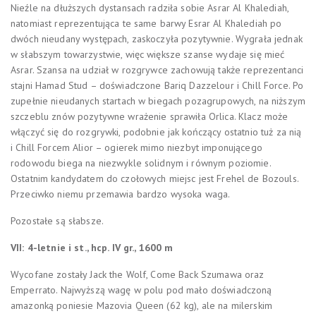
Nieźle na dłuższych dystansach radziła sobie Asrar Al Khalediah,
natomiast reprezentująca te same barwy Esrar Al Khalediah po
dwóch nieudany występach, zaskoczyła pozytywnie. Wygrała jednak
w słabszym towarzystwie, więc większe szanse wydaje się mieć
Asrar. Szansa na udział w rozgrywce zachowują także reprezentanci
stajni Hamad Stud – doświadczone Bariq Dazzelour i Chill Force. Po
zupełnie nieudanych startach w biegach pozagrupowych, na niższym
szczeblu znów pozytywne wrażenie sprawiła Orlica. Klacz może
włączyć się do rozgrywki, podobnie jak kończący ostatnio tuż za nią
i Chill Forcem Alior – ogierek mimo niezbyt imponującego
rodowodu biega na niezwykle solidnym i równym poziomie.
Ostatnim kandydatem do czołowych miejsc jest Frehel de Bozouls.
Przeciwko niemu przemawia bardzo wysoka waga.
Pozostałe są słabsze.
VII: 4-letnie i st., hcp. IV gr., 1600 m
Wycofane zostały Jack the Wolf, Come Back Szumawa oraz
Emperrato. Najwyższą wagę w polu pod mało doświadczoną
amazonką poniesie Mazovia Queen (62 kg), ale na milerskim