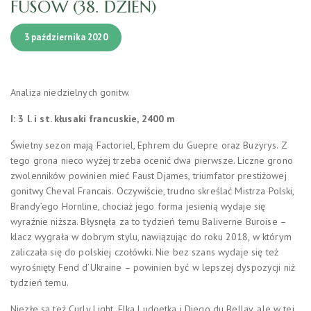
FUSÓW (38. DZIEŃ)
3 października 2020
Analiza niedzielnych gonitw.
I: 3 l. i st. kłusaki francuskie, 2400 m
Świetny sezon mają Factoriel, Ephrem du Guepre oraz Buzyrys. Z
tego grona nieco wyżej trzeba ocenić dwa pierwsze. Liczne grono
zwolenników powinien mieć Faust Djames, triumfator prestiżowej
gonitwy Cheval Francais. Oczywiście, trudno skreślać Mistrza Polski,
Brandy’ego Hornline, chociaż jego forma jesienią wydaje się
wyraźnie niższa. Błysnęła za to tydzień temu Baliverne Buroise –
klacz wygrała w dobrym stylu, nawiązując do roku 2018, w którym
zaliczała się do polskiej czołówki. Nie bez szans wydaje się też
wyrośnięty Fend d’Ukraine – powinien być w lepszej dyspozycji niż
tydzień temu.
Niezłe są też Curly Light, Elka Ludoetka i Diego du Bellay, ale w tej