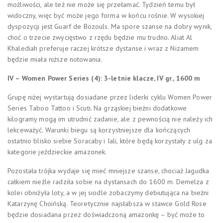
możliwości, ale też nie może się przełamać. Tydzień temu był
widoczny, więc być może jego forma w końcu rośnie. W wysokiej
dyspozycji jest Guarf de Bozouls. Ma spore szanse na dobry wynik,
choć o trzecie zwycięstwo z rzędu będzie mu trudno. Aliat Al
Khalediah preferuje raczej krótsze dystanse i wraz z Nizamem
będzie miała niższe notowania.
IV – Women Power Series (4): 3-letnie klacze, IV gr., 1600 m
Grupę niżej wystartują dosiadane przez liderki cyklu Women Power
Series Taboo Tattoo i Scuti. Na grząskiej bieżni dodatkowe
kilogramy mogą im utrudnić zadanie, ale z pewnością nie należy ich
lekceważyć. Warunki biegu są korzystniejsze dla kończących
ostatnio blisko siebie Soracaby i Iali, które będą korzystały z ulg za
kategorie jeździeckie amazonek.
Pozostała trójka wydaje się mieć mniejsze szanse, chociaż Jagudka
całkiem nieźle radziła sobie na dystansach do 1600 m. Demelza z
kolei obniżyła loty, a w jej siodle zobaczymy debiutująca na bieżni
Katarzynę Choińską. Teoretycznie najsłabsza w stawce Gold Rose
będzie dosiadana przez doświadczoną amazonkę – być może to