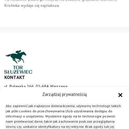
Krishinka wydaje się najsłabsza.
KONTAKT
ul. Puławska 266, 02-684 Warszawa
sluzewiec@totalizator.pl
Zarządzaj prywatnością
KONTAKT DLA MEDIÓW
Aby zapewnić jak najlepsze doświadczenia, używamy technologii takich
jak pliki cookies do przechowywania i/lub uzyskiwania dostępu do
media@torsluzewiec.pl
informacji o urządzeniu. Wyrażenie zgody na te technologie pozwoli
nam przetwarzać dane, takie jak zachowanie podczas przeglądania
strony czy unikalne identyfikatory na tej witrynie. Brak zgody lub jej