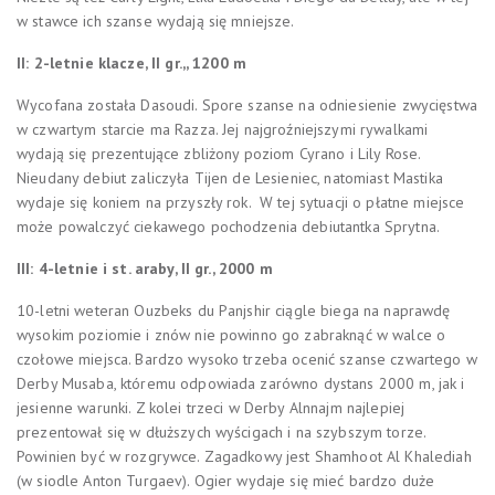
w stawce ich szanse wydają się mniejsze.
II: 2-letnie klacze, II gr.,, 1200 m
Wycofana została Dasoudi. Spore szanse na odniesienie zwycięstwa
w czwartym starcie ma Razza. Jej najgroźniejszymi rywalkami
wydają się prezentujące zbliżony poziom Cyrano i Lily Rose.
Nieudany debiut zaliczyła Tijen de Lesieniec, natomiast Mastika
wydaje się koniem na przyszły rok. W tej sytuacji o płatne miejsce
może powalczyć ciekawego pochodzenia debiutantka Sprytna.
III: 4-letnie i st. araby, II gr., 2000 m
10-letni weteran Ouzbeks du Panjshir ciągle biega na naprawdę
wysokim poziomie i znów nie powinno go zabraknąć w walce o
czołowe miejsca. Bardzo wysoko trzeba ocenić szanse czwartego w
Derby Musaba, któremu odpowiada zarówno dystans 2000 m, jak i
jesienne warunki. Z kolei trzeci w Derby Alnnajm najlepiej
prezentował się w dłuższych wyścigach i na szybszym torze.
Powinien być w rozgrywce. Zagadkowy jest Shamhoot Al Khalediah
(w siodle Anton Turgaev). Ogier wydaje się mieć bardzo duże