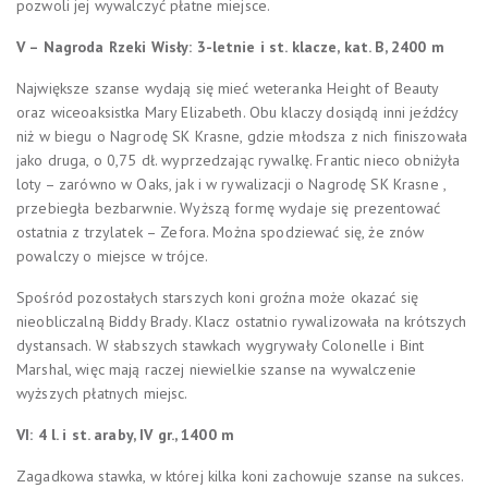
pozwoli jej wywalczyć płatne miejsce.
V – Nagroda Rzeki Wisły: 3-letnie i st. klacze, kat. B, 2400 m
Największe szanse wydają się mieć weteranka Height of Beauty
oraz wiceoaksistka Mary Elizabeth. Obu klaczy dosiądą inni jeźdźcy
niż w biegu o Nagrodę SK Krasne, gdzie młodsza z nich finiszowała
jako druga, o 0,75 dł. wyprzedzając rywalkę. Frantic nieco obniżyła
loty – zarówno w Oaks, jak i w rywalizacji o Nagrodę SK Krasne ,
przebiegła bezbarwnie. Wyższą formę wydaje się prezentować
ostatnia z trzylatek – Zefora. Można spodziewać się, że znów
powalczy o miejsce w trójce.
Spośród pozostałych starszych koni groźna może okazać się
nieobliczalną Biddy Brady. Klacz ostatnio rywalizowała na krótszych
dystansach. W słabszych stawkach wygrywały Colonelle i Bint
Marshal, więc mają raczej niewielkie szanse na wywalczenie
wyższych płatnych miejsc.
VI: 4 l. i st. araby, IV gr., 1400 m
Zagadkowa stawka, w której kilka koni zachowuje szanse na sukces.