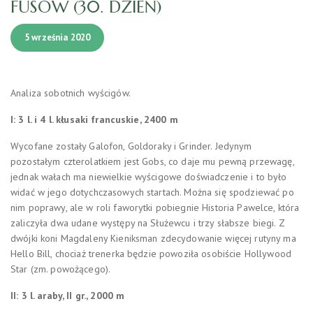
FUSÓW (30. DZIEŃ)
5 września 2020
Analiza sobotnich wyścigów.
I: 3 l. i 4 l. kłusaki francuskie, 2400 m
Wycofane zostały Galofon, Goldoraky i Grinder. Jedynym
pozostałym czterolatkiem jest Gobs, co daje mu pewną przewagę,
jednak wałach ma niewielkie wyścigowe doświadczenie i to było
widać w jego dotychczasowych startach. Można się spodziewać po
nim poprawy, ale w roli faworytki pobiegnie Historia Pawelce, która
zaliczyła dwa udane występy na Służewcu i trzy słabsze biegi. Z
dwójki koni Magdaleny Kieniksman zdecydowanie więcej rutyny ma
Hello Bill, chociaż trenerka będzie powoziła osobiście Hollywood
Star (zm. powożącego).
II: 3 l. araby, II gr., 2000 m