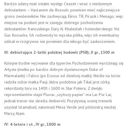
Bardzo udany miał ostatni występ Ceazet i wraz z niedawnym
debiutantem – Haslanem de Bozouls powinien mieć najliczniejsze
grono zwolenników. Nie zachwycają Ekros TR, Piracik i Menago, więc
miejsce na podium jest w zasięgu dobrego pochodzenia
debiutantów: francuskiego Dary Al Khalediah i holenderskiego Vol
Gas Kossacka. Ich rodowody to wysoka półka, więc ich ewentualny
udział w rozgrywce nie powinien dla nikogo być zaskoczeniem.
III: debiutujące 2-latki polskiej hodowli (PSB), II gr., 1300 m
Kolejne trudne wyzwanie dla typerów. Pochodzeniem wyróżniają się
Artysta (matka po bardzo dobrym dystansowym Duke of
Marmalade) i Falvio (po Ecosse od dzielnej matki). Nieźle na torze
radziła sobie matka Pasji, która podobnie jak Tikal jest córką
rekordzisty toru na 1400 i 1600 m Star Pokera. Z dwójki
reprezentantów stajni Plavac „szybszy papier” ma Lar Pur Lar,
jednak trener nie skreśla Ambervili. Pozytywną ocenę trenerki
uzyskał Islamabad, natomiast Mesa Verde jest półsiostrą niezłej
Marsy Alam.
IV: 4-letnie i st., IV gr., 1800 m