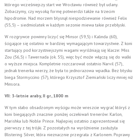
którego wcześniejszy start we Wrocławiu również był udany.
Zobaczymy, czy wysoką formę potwierdzi także na trzecim
hipodromie. Nad morzem błysnął niespodziewanie również Felix
(55,5) – siedmiolatek w każdym sezonie miewa takie przebłyski.
W rozgrywce powinny liczyć się Minsor (59,5) i Kalinda (60),
ścigające się ostatnio w bardziej wymagającym towarzystwie. Z koni
startujący pod korzystniejszymi wagami wyróżniają się klacze: Miss
Zou (56,5) i Tawernada (ok. 55), więc być może włączą się do walki
o wyższe miejsca. Kompletnie rozczarował ostatnio Narvil (57),
jednak trenerka wierzy, że była to jednorazowa wpadka. Bez błysku
biega Stormyccino (57), którego Krzysztof Ziemiański liczy mniej niż
Minsora.
VII: 3-letnie araby, II gr., 1800 m
W tym słabo obsadzonym wyścigu może wreszcie wygrać któryś z
koni biegających znacznie poniżej oczekiwań trenerów: Karlon,
Marishka lub Noble Prince. Najlepiej ostatnio zaprezentował się
pierwszy z tej trójki. Z pozostałych na wyróżnienie zasłużyła
Blistering Silver, która nieznacznie przegrała z Karlonem. Poprawy