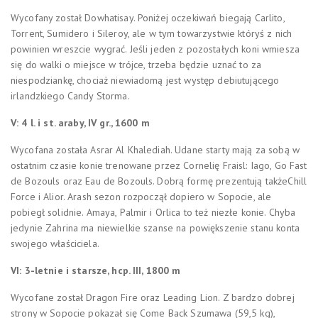
Wycofany został Dowhatisay. Poniżej oczekiwań biegają Carlito,
Torrent, Sumidero i Sileroy, ale w tym towarzystwie któryś z nich
powinien wreszcie wygrać. Jeśli jeden z pozostałych koni wmiesza
się do walki o miejsce w trójce, trzeba będzie uznać to za
niespodziankę, chociaż niewiadomą jest występ debiutującego
irlandzkiego Candy Storma.
V: 4 l. i st. araby, IV gr., 1600 m
Wycofana została Asrar Al Khalediah. Udane starty mają za sobą w
ostatnim czasie konie trenowane przez Cornelię Fraisl: Iago, Go Fast
de Bozouls oraz Eau de Bozouls. Dobrą formę prezentują takżeChill
Force i Alior. Arash sezon rozpoczął dopiero w Sopocie, ale
pobiegł solidnie. Amaya, Palmir i Orlica to też niezłe konie. Chyba
jedynie Zahrina ma niewielkie szanse na powiększenie stanu konta
swojego właściciela.
VI: 3-letnie i starsze, hcp. III, 1800 m
Wycofane został Dragon Fire oraz Leading Lion. Z bardzo dobrej
strony w Sopocie pokazał się Come Back Szumawa (59,5 kg),