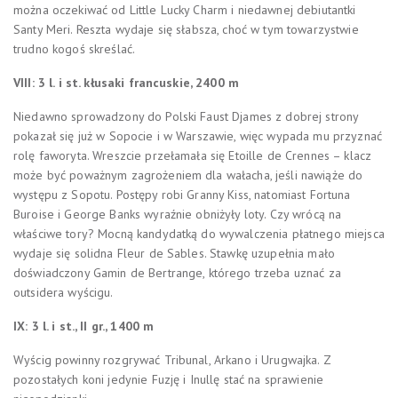
można oczekiwać od Little Lucky Charm i niedawnej debiutantki
Santy Meri. Reszta wydaje się słabsza, choć w tym towarzystwie
trudno kogoś skreślać.
VIII: 3 l. i st. kłusaki francuskie, 2400 m
Niedawno sprowadzony do Polski Faust Djames z dobrej strony
pokazał się już w Sopocie i w Warszawie, więc wypada mu przyznać
rolę faworyta. Wreszcie przełamała się Etoille de Crennes – klacz
może być poważnym zagrożeniem dla wałacha, jeśli nawiąże do
występu z Sopotu. Postępy robi Granny Kiss, natomiast Fortuna
Buroise i George Banks wyraźnie obniżyły loty. Czy wrócą na
właściwe tory? Mocną kandydatką do wywalczenia płatnego miejsca
wydaje się solidna Fleur de Sables. Stawkę uzupełnia mało
doświadczony Gamin de Bertrange, którego trzeba uznać za
outsidera wyścigu.
IX: 3 l. i st., II gr., 1400 m
Wyścig powinny rozgrywać Tribunal, Arkano i Urugwajka. Z
pozostałych koni jedynie Fuzję i Inullę stać na sprawienie