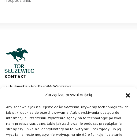
niespodzianki.
KONTAKT
ul. Puławska 266, 02-684 Warszawa
sluzewiec@totalizator.pl
Zarządzaj prywatnością
KONTAKT DLA MEDIÓW
Aby zapewnić jak najlepsze doświadczenia, używamy technologii takich
jak pliki cookies do przechowywania i/lub uzyskiwania dostępu do
media@torsluzewiec.pl
informacji o urządzeniu. Wyrażenie zgody na te technologie pozwoli
nam przetwarzać dane, takie jak zachowanie podczas przeglądania
strony czy unikalne identyfikatory na tej witrynie. Brak zgody lub jej
wycofanie może negatywnie wpłynąć na niektóre funkcje i działanie
DOŁĄCZ DO NAS