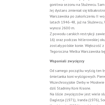
gonitwa sezonu na Służewcu. Sam z
Jej dystans zmieniał się kilkakro
Warszawska po zakończeniu II woj
latach 1946-48, już na Służewcu, 
wynosi 2600 m.
Z powodu carskich restrykcji zawi
16) oraz podczas hitlerowskiej ok
zostały polskie konie. Większość z
Tegoroczna Wielka Warszawska będz
Wspaniali zwycięzcy
Od samego początku wyścig ten był
śmietanka koni wyścigowych. Pierw
Wszechrosyjskie Derby w Moskwie (
dziś Stadniny Koni Krasne.
Na liście zwycięzców jest wiele s
Daglezja (1971), Iranda (1976), S