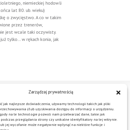
oletniego, niemieckiej hodowli
ońca lat 80. ub. wieku)
lkę o zwycięstwo. A co w takim
awione przez trenerów,
ie jest wcale taki oczywisty.
uż tylko… w rękach konia, jak
Zarządzaj prywatnością
STREFA BIZNESU
KONTAKT
ć jak najlepsze doświadczenia, używamy technologii takich jak pliki
przechowywania i/lub uzyskiwania dostępu do informacji o urządzeniu.
gody na te technologie pozwoli nam przetwarzać dane, takie jak
podczas przeglądania strony czy unikalne identyfikatory na tej witrynie.
ŁĄCZ DO NAS
lub jej wycofanie może negatywnie wpłynąć na niektóre funkcje i
rwisu.