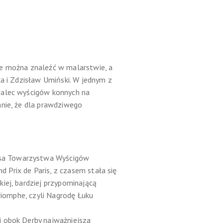
je można znaleźć w malarstwie, a
ka i Zdzisław Umiński. W jednym z
walec wyścigów konnych na
anie, że dla prawdziwego
esa Towarzystwa Wyścigów
Prix de Paris, z czasem stała się
iej, bardziej przypominającą
Triomphe, czyli Nagrodę Łuku
i obok Derby najważniejsza