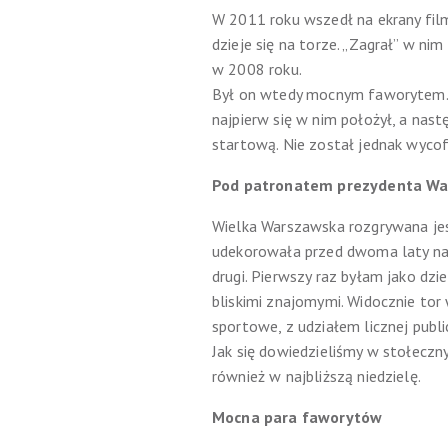
W 2011 roku wszedł na ekrany film
dzieje się na torze. „Zagrał” w ni
w 2008 roku.
Był on wtedy mocnym faworytem. Gd
najpierw się w nim położył, a nas
startową. Nie został jednak wycofa
Pod patronatem prezydenta W
Wielka Warszawska rozgrywana jes
udekorowała przed dwoma laty na
drugi. Pierwszy raz byłam jako d
bliskimi znajomymi. Widocznie tor
sportowe, z udziałem licznej publi
Jak się dowiedzieliśmy w stołecz
również w najbliższą niedzielę.
Mocna para faworytów