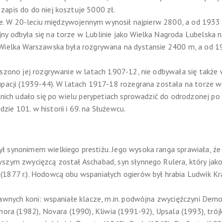
apis do do niej kosztuje 5000 zł.
tnie. W 20-leciu międzywojennym wynosił najpierw 2800, a od 193
ny odbyła się na torze w Lublinie jako Wielka Nagroda Lubelska 
Wielka Warszawska była rozgrywana na dystansie 2400 m, a od 19
eszono jej rozgrywanie w latach 1907-12, nie odbywała się także
upacji (1939-44). W latach 1917-18 rozegrana została na torze w
 nich udało się po wielu perypetiach sprowadzić do odrodzonej po
ie 101. w historii i 69. na Służewcu.
 synonimem wielkiego prestiżu. Jego wysoka ranga sprawiała, że
szym zwycięzcą został Aschabad, syn słynnego Rulera, który jako 
1877 r.). Hodowcą obu wspaniałych ogierów był hrabia Ludwik Krasi
ławnych koni: wspaniałe klacze, m.in. podwójna zwyciężczyni Demo
onora (1982), Novara (1990), Kliwia (1991-92), Upsala (1993), tr