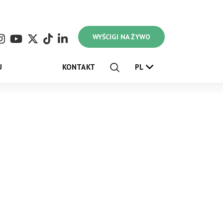
WYŚCIGI NA ŻYWO
U
KONTAKT
PL