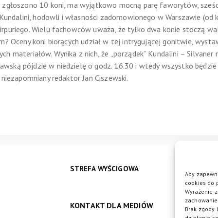
j zgłoszono 10 koni, ma wyjątkowo mocną parę faworytów, sześci
z Kundalini, hodowli i własności zadomowionego w Warszawie (od k
irpuriego. Wielu fachowców uważa, że tylko dwa konie stoczą wa
m? Oceny koni biorących udział w tej intrygującej gonitwie, wyst
 materiałów. Wynika z nich, że „porządek” Kundalini – Silvaner n
ską pójdzie w niedzielę o godz. 16.30 i wtedy wszystko będzie j
 niezapomniany redaktor Jan Ciszewski.
STREFA WYŚCIGOWA
Aby zapewni
cookies do 
Wyrażenie z
zachowanie 
KONTAKT DLA MEDIÓW
DO
Brak zgody 
działanie se