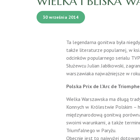
WIELKA I BLISKA
30 września 2014
Ta legendarna gonitwa była niegd
także literaturze popularnej, w k
odcinków popularnego serialu TVP
Służewcu Julian Jabłkowski, zagra
warszawiaka najważniejsze w roku 
Polska Prix de l’Arc de Triomphe
Wielka Warszawska ma długą trad
Konnych w Królestwie Polskim – hr
międzynarodową gonitwą porównawcz
swoimi warunkami, a także terminem
Triumfalnego w Paryżu.
Obecnie jest to najwyżej dotowan