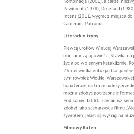
Kombinacja (2001), a także niezwyk
Pawiment (1978), Dixieland (1980,
Intens (2011, wygrał z miejsca do
Camerun i Patronus.
Literackie tropy
Piewcą uroków Wielkiej Warszawski
m.in. uroczą opowieść „Stawka na 
życia po wojennym kataklizmie. R
Z kolei wielka entuzjastka gonit
tym również Wielkiej Warszawskiej,
bohaterów, na torze należy przede
można zdobyć potrzebne informac
Pod koniec lat 80. scenariusz ser
zdobył jako scenarzysta filmu „Wiel
żywiołem, jakim są wyścigi na Słu
Filmowy Ruten