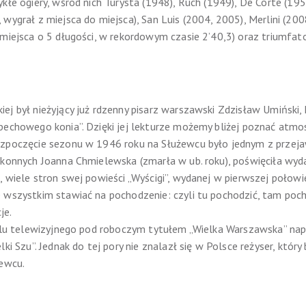
łe ogiery, wśród nich Turysta (1948), Ruch (1949), De Corte (195
 wygrał z miejsca do miejsca), San Luis (2004, 2005), Merlini (2
 miejsca o 5 długości, w rekordowym czasie 2’40,3) oraz triumfat
ej był nieżyjący już rdzenny pisarz warszawski Zdzisław Umiński
pechowego konia”. Dzięki jej lekturze możemy bliżej poznać atmos
ozpoczęcie sezonu w 1946 roku na Służewcu było jednym z prze
w konnych Joanna Chmielewska (zmarła w ub. roku), poświęciła wy
 wiele stron swej powieści „Wyścigi”, wydanej w pierwszej połowie
 wszystkim stawiać na pochodzenie: czyli tu pochodzić, tam poch
je.
ialu telewizyjnego pod roboczym tytułem „Wielka Warszawska” napi
ki Szu”. Jednak do tej pory nie znalazł się w Polsce reżyser, który 
żewcu.