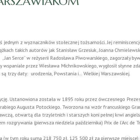
 WARSZAWIAKOM
yś jednym z wyznaczników stołecznej tożsamości. Jej reminiscenc
siążkach takich autorów jak Stanisław Grzesiuk, Joanna Chmielews
 „Jan Serce” w reżyserii Radosława Piwowarskiego, zagorzały by
ny wspaniale przez Wiesława Michnikowskiego, wygłosił słynne zd
są trzy daty: urodzenia, Powstania i… Wielkiej Warszawskiej.
ycję. Ustanowiona została w 1895 roku przez ówczesnego Prez
abiego Augusta Potockiego. Tworzona na wzór francuskiego Grand 
ą, otwartą dla trzyletnich i starszych koni pełnej krwi angielsk
 rozgrywania (pierwsza niedziela października) Prix de l’Arc de 
a (w tym roku sumą 218 750 zł, 125 500 zł za pierwsze miejsce) 