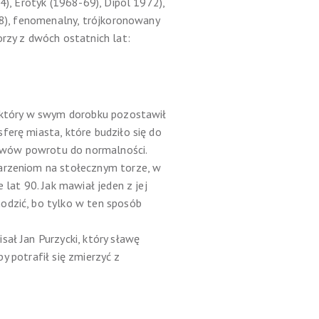
4), Erotyk (1968-69), Dipol 1972),
008), fenomenalny, trójkoronowany
orzy z dwóch ostatnich lat:
, który w swym dorobku pozostawił
ferę miasta, które budziło się do
jawów powrotu do normalności.
darzeniom na stołecznym torze, w
 lat 90. Jak mawiał jeden z jej
odzić, bo tylko w ten sposób
sał Jan Purzycki, który sławę
by potrafił się zmierzyć z