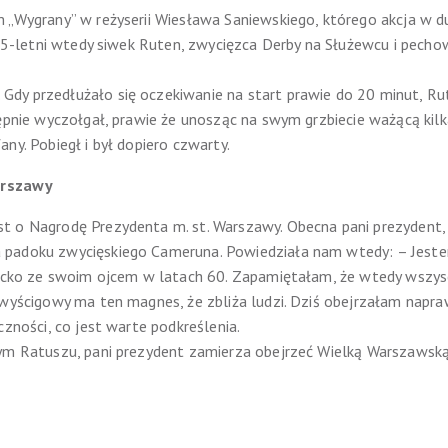
 „Wygrany” w reżyserii Wiesława Saniewskiego, którego akcja w du
m 5-letni wtedy siwek Ruten, zwycięzca Derby na Służewcu i pecho
y przedłużało się oczekiwanie na start prawie do 20 minut, Rute
tępnie wyczołgał, prawie że unosząc na swym grzbiecie ważącą k
ny. Pobiegł i był dopiero czwarty.
arszawy
t o Nagrodę Prezydenta m. st. Warszawy. Obecna pani prezydent,
 padoku zwycięskiego Cameruna. Powiedziała nam wtedy: – Jeste
ziecko ze swoim ojcem w latach 60. Zapamiętałam, że wtedy wszys
 wyścigowy ma ten magnes, że zbliża ludzi. Dziś obejrzałam napr
czności, co jest warte podkreślenia.
nym Ratuszu, pani prezydent zamierza obejrzeć Wielką Warszawską