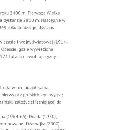
3 roku 2400 m. Pierwsza Wielka
na dystansie 2800 m. Następnie w
49 roku do dziś jej dystans
 w czasie I wojny światowej (1914-
 Odessie, gdzie wywiezione
 123 latach niewoli ojczyzny.
 brała w nim udział sama
pierwszy z polskich koni wygrał
ński, założyciel istniejącej do
na (1964-65), Driada (1970),
ójkoronowane: Dżamajka (2000) i