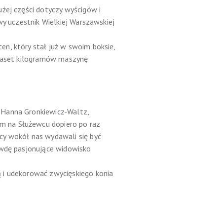
żej części dotyczy wyścigów i
wy uczestnik Wielkiej Warszawskiej
n, który stał już w swoim boksie,
ilkaset kilogramów maszynę
 Hanna Gronkiewicz-Waltz,
m na Służewcu dopiero po raz
cy wokół nas wydawali się być
awdę pasjonujące widowisko
 i udekorować zwycięskiego konia