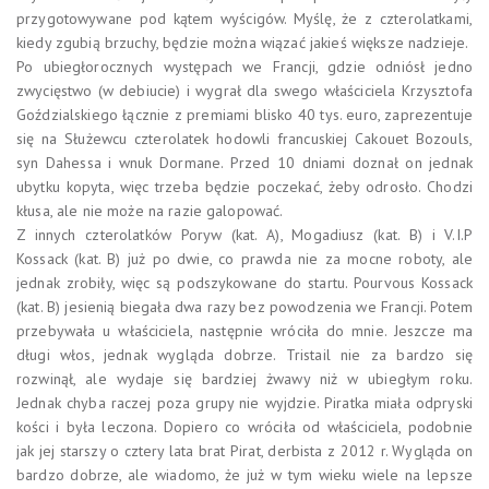
przygotowywane pod kątem wyścigów. Myślę, że z czterolatkami,
kiedy zgubią brzuchy, będzie można wiązać jakieś większe nadzieje.
Po ubiegłorocznych występach we Francji, gdzie odniósł jedno
zwycięstwo (w debiucie) i wygrał dla swego właściciela Krzysztofa
Goździalskiego łącznie z premiami blisko 40 tys. euro, zaprezentuje
się na Służewcu czterolatek hodowli francuskiej Cakouet Bozouls,
syn Dahessa i wnuk Dormane. Przed 10 dniami doznał on jednak
ubytku kopyta, więc trzeba będzie poczekać, żeby odrosło. Chodzi
kłusa, ale nie może na razie galopować.
Z innych czterolatków Poryw (kat. A), Mogadiusz (kat. B) i V.I.P
Kossack (kat. B) już po dwie, co prawda nie za mocne roboty, ale
jednak zrobiły, więc są podszykowane do startu. Pourvous Kossack
(kat. B) jesienią biegała dwa razy bez powodzenia we Francji. Potem
przebywała u właściciela, następnie wróciła do mnie. Jeszcze ma
długi włos, jednak wygląda dobrze. Tristail nie za bardzo się
rozwinął, ale wydaje się bardziej żwawy niż w ubiegłym roku.
Jednak chyba raczej poza grupy nie wyjdzie. Piratka miała odpryski
kości i była leczona. Dopiero co wróciła od właściciela, podobnie
jak jej starszy o cztery lata brat Pirat, derbista z 2012 r. Wygląda on
bardzo dobrze, ale wiadomo, że już w tym wieku wiele na lepsze