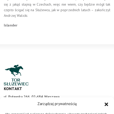
się z jakąś stajnią w Czechach, więc nie wiem, czy będzie mógł tak
często ścigać się na Służewcu, jak w poprzednich latach – zakończył
Andrzej Walicki.
Islander
KONTAKT
ul. Puławska 266, 02-684 Warszawa
sluzewiec@totalizator.pl
Zarządzaj prywatnością
KONTAKT DLA MEDIÓW
Aby zapewnić jak najlepsze doświadczenia, używamy technologii takich