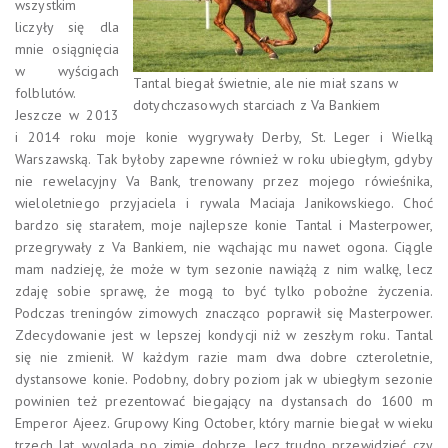
wszystkim
liczyły się dla
mnie osiągnięcia
w wyścigach
Tantal biegał świetnie, ale nie miał szans w
folblutów.
dotychczasowych starciach z Va Bankiem
Jeszcze w 2013
i 2014 roku moje konie wygrywały Derby, St. Leger i Wielką
Warszawską. Tak byłoby zapewne również w roku ubiegłym, gdyby
nie rewelacyjny Va Bank, trenowany przez mojego rówieśnika,
wieloletniego przyjaciela i rywala Maciaja Janikowskiego. Choć
bardzo się starałem, moje najlepsze konie Tantal i Masterpower,
przegrywały z Va Bankiem, nie wąchając mu nawet ogona. Ciągle
mam nadzieję, że może w tym sezonie nawiążą z nim walkę, lecz
zdaję sobie sprawę, że mogą to być tylko pobożne życzenia.
Podczas treningów zimowych znacząco poprawił się Masterpower.
Zdecydowanie jest w lepszej kondycji niż w zeszłym roku. Tantal
się nie zmienił. W każdym razie mam dwa dobre czteroletnie,
dystansowe konie. Podobny, dobry poziom jak w ubiegłym sezonie
powinien też prezentować biegający na dystansach do 1600 m
Emperor Ajeez. Grupowy King October, który marnie biegał w wieku
trzech lat, wygląda po zimie dobrze, lecz trudno przewidzieć czy