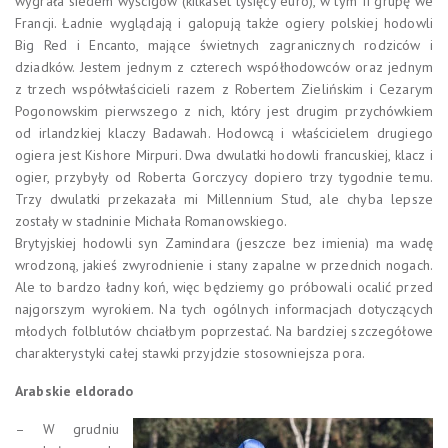
wygrała siedem wyścigów (kilkaset tysięcy euro), w tym II grupę we
Francji. Ładnie wyglądają i galopują także ogiery polskiej hodowli
Big Red i Encanto, mające świetnych zagranicznych rodziców i
dziadków. Jestem jednym z czterech współhodowców oraz jednym
z trzech współwłaścicieli razem z Robertem Zielińskim i Cezarym
Pogonowskim pierwszego z nich, który jest drugim przychówkiem
od irlandzkiej klaczy Badawah. Hodowcą i właścicielem drugiego
ogiera jest Kishore Mirpuri. Dwa dwulatki hodowli francuskiej, klacz i
ogier, przybyły od Roberta Gorczycy dopiero trzy tygodnie temu.
Trzy dwulatki przekazała mi Millennium Stud, ale chyba lepsze
zostały w stadninie Michała Romanowskiego.
Brytyjskiej hodowli syn Zamindara (jeszcze bez imienia) ma wadę
wrodzoną, jakieś zwyrodnienie i stany zapalne w przednich nogach.
Ale to bardzo ładny koń, więc będziemy go próbowali ocalić przed
najgorszym wyrokiem. Na tych ogólnych informacjach dotyczących
młodych folblutów chciałbym poprzestać. Na bardziej szczegółowe
charakterystyki całej stawki przyjdzie stosowniejsza pora.
Arabskie eldorado
– W grudniu