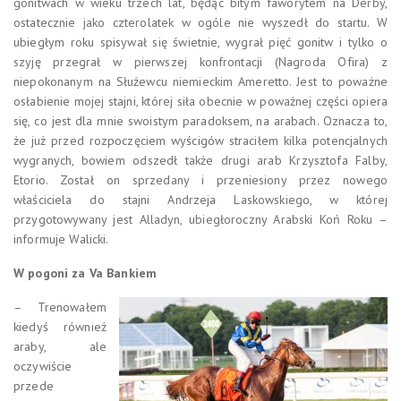
gonitwach w wieku trzech lat, będąc bitym faworytem na Derby,
ostatecznie jako czterolatek w ogóle nie wyszedł do startu. W
ubiegłym roku spisywał się świetnie, wygrał pięć gonitw i tylko o
szyję przegrał w pierwszej konfrontacji (Nagroda Ofira) z
niepokonanym na Służewcu niemieckim Ameretto. Jest to poważne
osłabienie mojej stajni, której siła obecnie w poważnej części opiera
się, co jest dla mnie swoistym paradoksem, na arabach. Oznacza to,
że już przed rozpoczęciem wyścigów straciłem kilka potencjalnych
wygranych, bowiem odszedł także drugi arab Krzysztofa Falby,
Etorio. Został on sprzedany i przeniesiony przez nowego
właściciela do stajni Andrzeja Laskowskiego, w której
przygotowywany jest Alladyn, ubiegłoroczny Arabski Koń Roku –
informuje Walicki.
W pogoni za Va Bankiem
– Trenowałem
kiedyś również
araby, ale
oczywiście
przede