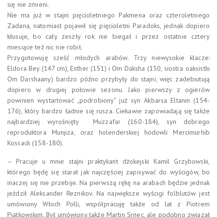
się nie zmieni.
Nie ma już w stajni pięcioletniego Pakmena oraz czteroletniego
Zadana, natomiast pojawił się pięcioletni Paradoks, jednak dopiero
kłusuje, bo cały zeszły rok nie biegał i przez ostatnie cztery
miesiące też nic nie robił.
Przygotowuję sześć młodych arabów. Trzy niewysokie klacze:
Eldora Bey (147 cm), Esther (151) i Om Daksha (150, siostra oaksistki
Om Darshaany) bardzo późno przybyły do stajni, więc zadebiutują
dopiero w drugiej połowie sezonu. Jako pierwszy z ogierów
powinien wystartować „podrobiony” już syn Akbarsa Eltanin (154-
176), który bardzo ładnie się rusza. Ciekawie zapowiadają się także
najbardziej wyrośnięty Muzzafar (160-184), syn dobrego
reproduktora Munjiza, oraz holenderskiej hodowli Mercimurhib
Kossack (158-180).
– Pracuje u mnie stajni praktykant dżokejski Kamil Grzybowski,
którego będę się starał jak najczęściej zapisywać do wyścigów, bo
inaczej się nie przebije. Na pierwszą rękę na arabach będzie jednak
jeździł Aleksander Reznikov. Na największe wyścigi folblutów jest
umówiony Włoch Polli, współpracuję także od lat z Piotrem
Piątkowskim. Był umówiony także Martin Srnec, ale podobno związał