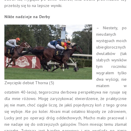
przełoży się to na lepsze wyniki.
Nikłe nadzieje na Derby
– Niestety, po
nieudanych
występach moich
ubiegłorocznych
dwulatków (tak
słabych wyników
tym roczniku:
wygrałem tylko
dwa wyścigi, nie
Zwycięski debiut Thorna (5)
miałem w
ostatnim 40-leciu), tegoroczna derbowa perspektywa nie rysuje się
dla mnie różowo. Mogę zaryzykować stwierdzenie, że praktycznie
jej nie mam, choć ciągle liczę, że jakiś pojedynczy koń z tego grona
się wybije. Ale po kolei: Alvani miał ostatnio kłopoty ze zdrowiem,
Lucky jest po operacji dróg oddechowych, Mucho mało pracował i
nie nadaje się do ostrzejszych galopów. Thorn miesiąc temu złamał
szczękę. Tutejsza jest bardzo nerwowa i nie wygląda po zimie