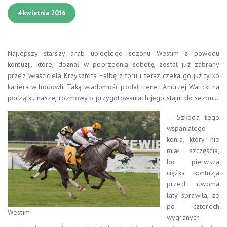
4 kwietnia 2016
Najlepszy starszy arab ubiegłego sezonu Westim z powodu
kontuzji, której doznał w poprzednią sobotę, został już zabrany
przez właściciela Krzysztofa Falbę z toru i teraz czeka go już tylko
kariera w hodowli. Taką wiadomość podał trener Andrzej Walicki na
początku naszej rozmowy o przygotowaniach jego stajni do sezonu.
– Szkoda tego
wspaniałego
konia, który nie
miał szczęścia,
bo pierwsza
ciężka kontuzja
przed dwoma
laty sprawiła, że
po czterech
Westim
wygranych