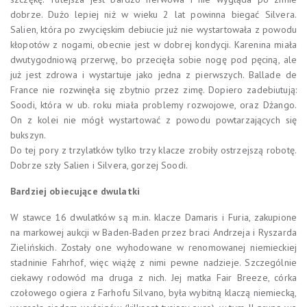
dobrze. Dużo lepiej niż w wieku 2 lat powinna biegać Silvera.
Salien, która po zwycięskim debiucie już nie wystartowała z powodu
kłopotów z nogami, obecnie jest w dobrej kondycji. Karenina miała
dwutygodniową przerwę, bo przecięła sobie nogę pod pęciną, ale
już jest zdrowa i wystartuje jako jedna z pierwszych. Ballade de
France nie rozwinęła się zbytnio przez zimę. Dopiero zadebiutują:
Soodi, która w ub. roku miała problemy rozwojowe, oraz Dżango.
On z kolei nie mógł wystartować z powodu powtarzających się
bukszyn.
Do tej pory z trzylatków tylko trzy klacze zrobiły ostrzejszą robotę.
Dobrze szły Salien i Silvera, gorzej Soodi.
Bardziej obiecujące dwulatki
W stawce 16 dwulatków są m.in. klacze Damaris i Furia, zakupione
na markowej aukcji w Baden-Baden przez braci Andrzeja i Ryszarda
Zielińskich. Zostały one wyhodowane w renomowanej niemieckiej
stadninie Fahrhof, więc wiążę z nimi pewne nadzieje. Szczególnie
ciekawy rodowód ma druga z nich. Jej matka Fair Breeze, córka
czołowego ogiera z Farhofu Silvano, była wybitną klaczą niemiecką,