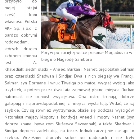
przybyło do
mojej stajni
sześć koni
własności Polska
AKF Sp. z.o.o, z
bardzo dobrymi
rodowodami,
których drugim
Poryw po zaciętej walce pokonał Mogadiusza w
członem imienia
biegu o Nagrodę Sambora
jest Al
Khalediah: siedmiolatki – Aneed, Burkan i Nashet, pięciolatek Salman
oraz czterolatki Shadwan i Sindjar. Dwa z nich biegały we Francji.
Salman, syn Dormane i wnuk Tiwaiga po matce, wygrał wyścig jako
trzylatek, a potem przez dwa lata zajmował płatne miejsca. Burkan
natomiast nie odniósł zwycięstwa. Oba ostro trenują, dobrze
galopują i najprawdopodobniej z miejsca wystartują. Widać, że są
szybkie. Czy są również wytrzymałe, okaże się podczas wyścigów.
Natomiast mający kłopoty z kondycją Aneed i mocny Nashet (syn
dobrze znanej bywalcom Służewca Savvannah), a także Shadwan i
Sindjar dopiero zadebiutują na torze. Jednak raczej nie nastąpi to
szybko. Wcześniej chodziły sobie po padokach i nie były