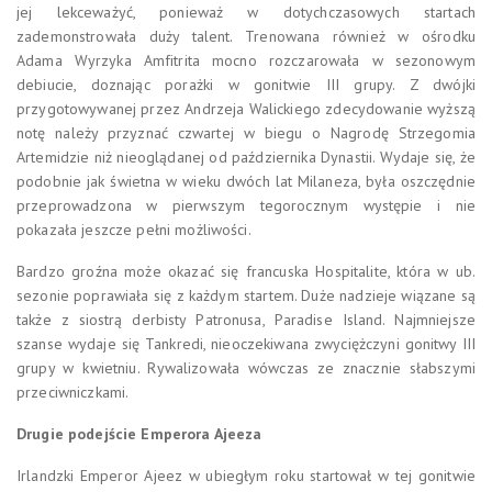
jej lekceważyć, ponieważ w dotychczasowych startach
zademonstrowała duży talent. Trenowana również w ośrodku
Adama Wyrzyka Amfitrita mocno rozczarowała w sezonowym
debiucie, doznając porażki w gonitwie III grupy. Z dwójki
przygotowywanej przez Andrzeja Walickiego zdecydowanie wyższą
notę należy przyznać czwartej w biegu o Nagrodę Strzegomia
Artemidzie niż nieoglądanej od października Dynastii. Wydaje się, że
podobnie jak świetna w wieku dwóch lat Milaneza, była oszczędnie
przeprowadzona w pierwszym tegorocznym występie i nie
pokazała jeszcze pełni możliwości.
Bardzo groźna może okazać się francuska Hospitalite, która w ub.
sezonie poprawiała się z każdym startem. Duże nadzieje wiązane są
także z siostrą derbisty Patronusa, Paradise Island. Najmniejsze
szanse wydaje się Tankredi, nieoczekiwana zwyciężczyni gonitwy III
grupy w kwietniu. Rywalizowała wówczas ze znacznie słabszymi
przeciwniczkami.
Drugie podejście Emperora Ajeeza
Irlandzki Emperor Ajeez w ubiegłym roku startował w tej gonitwie