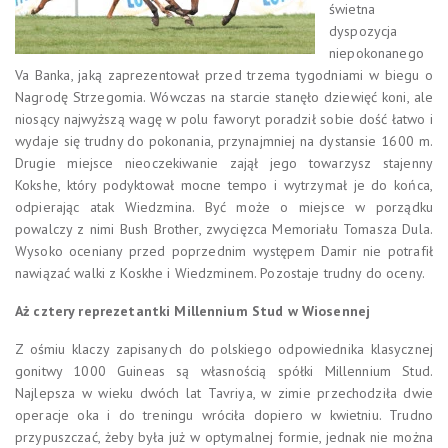
świetna
dyspozycja
niepokonanego
Va Banka, jaką zaprezentował przed trzema tygodniami w biegu o
Nagrodę Strzegomia. Wówczas na starcie stanęło dziewięć koni, ale
niosący najwyższą wagę w polu faworyt poradził sobie dość łatwo i
wydaje się trudny do pokonania, przynajmniej na dystansie 1600 m.
Drugie miejsce nieoczekiwanie zajął jego towarzysz stajenny
Kokshe, który podyktował mocne tempo i wytrzymał je do końca,
odpierając atak Wiedzmina. Być może o miejsce w porządku
powalczy z nimi Bush Brother, zwycięzca Memoriału Tomasza Dula.
Wysoko oceniany przed poprzednim występem Damir nie potrafił
nawiązać walki z Koskhe i Wiedzminem. Pozostaje trudny do oceny.
Aż cztery reprezetantki Millennium Stud w Wiosennej
Z ośmiu klaczy zapisanych do polskiego odpowiednika klasycznej
gonitwy 1000 Guineas są własnością spółki Millennium Stud.
Najlepsza w wieku dwóch lat Tavriya, w zimie przechodziła dwie
operacje oka i do treningu wróciła dopiero w kwietniu. Trudno
przypuszczać, żeby była już w optymalnej formie, jednak nie można