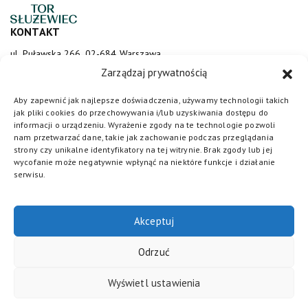
KONTAKT
ul. Puławska 266, 02-684 Warszawa
sluzewiec@totalizator.pl
Zarządzaj prywatnością
KONTAKT DLA MEDIÓW
Aby zapewnić jak najlepsze doświadczenia, używamy technologii takich
jak pliki cookies do przechowywania i/lub uzyskiwania dostępu do
media@torsluzewiec.pl
informacji o urządzeniu. Wyrażenie zgody na te technologie pozwoli
nam przetwarzać dane, takie jak zachowanie podczas przeglądania
strony czy unikalne identyfikatory na tej witrynie. Brak zgody lub jej
wycofanie może negatywnie wpłynąć na niektóre funkcje i działanie
DOŁĄCZ DO NAS
serwisu.
Akceptuj
Odrzuć
Wyświetl ustawienia
Totalizator Sportowy
© 2026. Wszystkie prawa zastrzeżone /