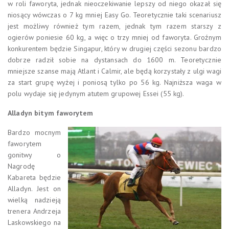
w roli faworyta, jednak nieoczekiwanie lepszy od niego okazał się
niosący wówczas o 7 kg mniej Easy Go. Teoretycznie taki scenariusz
jest możliwy również tym razem, jednak tym razem starszy z
ogierów poniesie 60 kg, a więc o trzy mniej od faworyta. Groźnym
konkurentem będzie Singapur, który w drugiej części sezonu bardzo
dobrze radził sobie na dystansach do 1600 m. Teoretycznie
mniejsze szanse mają Atlant i Calmir, ale będą korzystały z ulgi wagi
za start grupę wyżej i poniosą tylko po 56 kg. Najniższa waga w
polu wydaje się jedynym atutem grupowej Essei (55 kg).
Alladyn bitym faworytem
Bardzo mocnym
faworytem
gonitwy o
Nagrodę
Kabareta będzie
Alladyn. Jest on
wielką nadzieją
trenera Andrzeja
Laskowskiego na