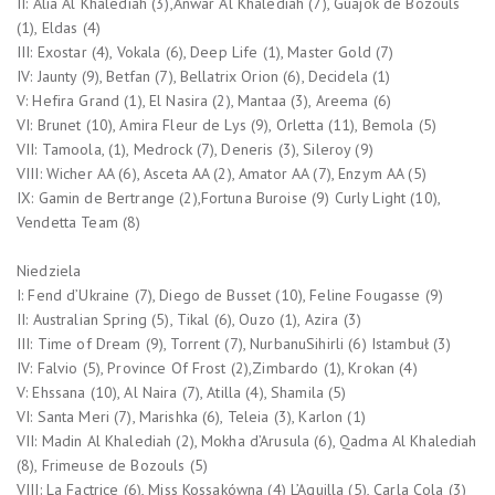
II: Alia Al Khalediah (3),Anwar Al Khalediah (7), Guajok de Bozouls
(1), Eldas (4)
III: Exostar (4), Vokala (6), Deep Life (1), Master Gold (7)
IV: Jaunty (9), Betfan (7), Bellatrix Orion (6), Decidela (1)
V: Hefira Grand (1), El Nasira (2), Mantaa (3), Areema (6)
VI: Brunet (10), Amira Fleur de Lys (9), Orletta (11), Bemola (5)
VII: Tamoola, (1), Medrock (7), Deneris (3), Sileroy (9)
VIII: Wicher AA (6), Asceta AA (2), Amator AA (7), Enzym AA (5)
IX: Gamin de Bertrange (2),Fortuna Buroise (9) Curly Light (10),
Vendetta Team (8)
Niedziela
I: Fend d’Ukraine (7), Diego de Busset (10), Feline Fougasse (9)
II: Australian Spring (5), Tikal (6), Ouzo (1), Azira (3)
III: Time of Dream (9), Torrent (7), NurbanuSihirli (6) Istambuł (3)
IV: Falvio (5), Province Of Frost (2),Zimbardo (1), Krokan (4)
V: Ehssana (10), Al Naira (7), Atilla (4), Shamila (5)
VI: Santa Meri (7), Marishka (6), Teleia (3), Karlon (1)
VII: Madin Al Khalediah (2), Mokha d’Arusula (6), Qadma Al Khalediah
(8), Frimeuse de Bozouls (5)
VIII: La Factrice (6), Miss Kossakówna (4) L’Aquilla (5), Carla Cola (3)