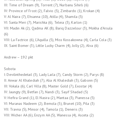
III: Time of Dream (9), Torrent (7), Nurbanu Sihirli (6)
IV: Province of Frost (2), Falvio (5), Zimbardo (1), Krokan (4)
V: Al Naira (7), Ehsanna (10), Atilla (4), Shamila (5)
VI: Santa Meri (7), Marishka (6), Teleia (3), Karlon (1)
VII: Madin Ak (2), Qadma AK (8), Bariq Dazzelour (3), Mokha d’Arsula
(6)
VIII: La Factrice (6), L’Aquilla (5), Miss Kossakowna (4), Carla Cola (3)
IX: Saint Bomer (3), Little Lucky Charm (4), Jolly (2), Alva (6)
Andrew – 192 pkt
Sobota
I: Devilinthedetail (3), Lady Laila (7), Candy Storm (2), Parys (8)
II: Anwar Al Khalediah (7), Alia Al Khalediah (3), Gabonn (5)
III: Vokala (6), Carl Villa (8), Master Gold (7), Exostar (4)
IV: Jaungty (9), Betfan (7), Nandi (3), Sayif Shadad (5)
V: Hefira Grand (1), El Nasira (2), Mantaa (3), Pianessa (5)
VI: Muranas Nadeem (2), Bemola (5), Brunet (10), Pila (3)
VII: Travna (5), Minsor (4), Tamola (1), Deneris (3)
VIII: Wicher AA (6), Enzym AA (5), Wanessa (4), Asceta (2)