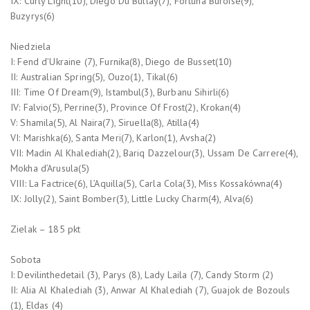
IX: Curly Light(10), Diego Du Bullay(7), Fortuna Buroise(9),
Buzyrys(6)
Niedziela
I: Fend d’Ukraine (7), Furnika(8), Diego de Busset(10)
II: Australian Spring(5), Ouzo(1), Tikal(6)
III: Time Of Dream(9), Istambul(3), Burbanu Sihirli(6)
IV: Falvio(5), Perrine(3), Province Of Frost(2), Krokan(4)
V: Shamila(5), Al Naira(7), Siruella(8), Atilla(4)
VI: Marishka(6), Santa Meri(7), Karlon(1), Avsha(2)
VII: Madin Al Khalediah(2), Bariq Dazzelour(3), Ussam De Carrere(4),
Mokha d’Arusula(5)
VIII: La Factrice(6), L’Aquilla(5), Carla Cola(3), Miss Kossakówna(4)
IX: Jolly(2), Saint Bomber(3), Little Lucky Charm(4), Alva(6)
Zielak – 185 pkt
Sobota
I: Devilinthedetail (3), Parys (8), Lady Laila (7), Candy Storm (2)
II: Alia Al Khalediah (3), Anwar Al Khalediah (7), Guajok de Bozouls
(1), Eldas (4)