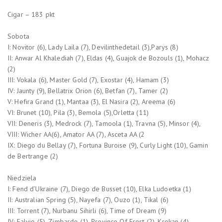
Cigar – 183 pkt
Sobota
I: Novitor (6), Lady Laila (7), Devilinthedetail (3),Parys (8)
II: Anwar Al Khalediah (7), Eldas (4), Guajok de Bozouls (1), Mohacz
(2)
III: Vokala (6), Master Gold (7), Exostar (4), Hamam (3)
IV: Jaunty (9), Bellatrix Orion (6), Betfan (7), Tamer (2)
V: Hefira Grand (1), Mantaa (3), El Nasira (2), Areema (6)
VI: Brunet (10), Pila (3), Bemola (5),Orletta (11)
VII: Deneris (3), Medrock (7), Tamoola (1), Travna (5), Minsor (4),
VIII: Wicher AA(6), Amator AA (7), Asceta AA (2
IX: Diego du Bellay (7), Fortuna Buroise (9), Curly Light (10), Gamin
de Bertrange (2)
Niedziela
I: Fend d’Ukraine (7), Diego de Busset (10), Elka Ludoetka (1)
II: Australian Spring (5), Nayefa (7), Ouzo (1), Tikal (6)
III: Torrent (7), Nurbanu Sihirli (6), Time of Dream (9)
IV: Falvio (5), Zimbardo (1), Province Of Frost (2), Krokan (4)