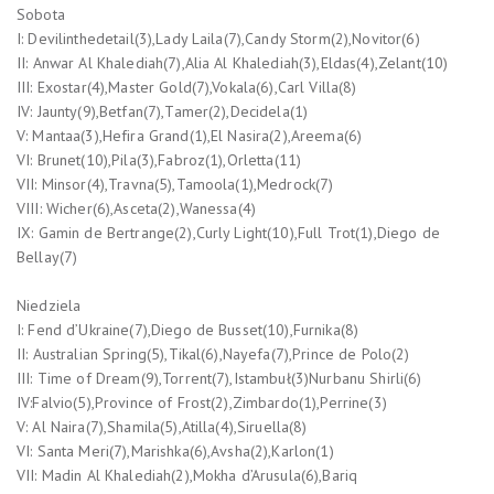
Sobota
I: Devilinthedetail(3),Lady Laila(7),Candy Storm(2),Novitor(6)
II: Anwar Al Khalediah(7),Alia Al Khalediah(3),Eldas(4),Zelant(10)
III: Exostar(4),Master Gold(7),Vokala(6),Carl Villa(8)
IV: Jaunty(9),Betfan(7),Tamer(2),Decidela(1)
V: Mantaa(3),Hefira Grand(1),El Nasira(2),Areema(6)
VI: Brunet(10),Pila(3),Fabroz(1),Orletta(11)
VII: Minsor(4),Travna(5),Tamoola(1),Medrock(7)
VIII: Wicher(6),Asceta(2),Wanessa(4)
IX: Gamin de Bertrange(2),Curly Light(10),Full Trot(1),Diego de
Bellay(7)
Niedziela
I: Fend d’Ukraine(7),Diego de Busset(10),Furnika(8)
II: Australian Spring(5),Tikal(6),Nayefa(7),Prince de Polo(2)
III: Time of Dream(9),Torrent(7),Istambuł(3)Nurbanu Shirli(6)
IV:Falvio(5),Province of Frost(2),Zimbardo(1),Perrine(3)
V: Al Naira(7),Shamila(5),Atilla(4),Siruella(8)
VI: Santa Meri(7),Marishka(6),Avsha(2),Karlon(1)
VII: Madin Al Khalediah(2),Mokha d’Arusula(6),Bariq