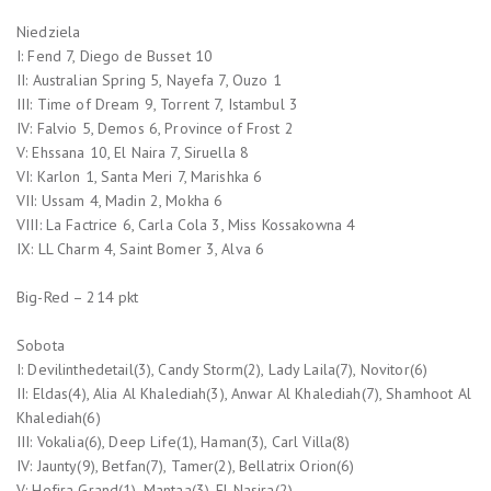
Niedziela
I: Fend 7, Diego de Busset 10
II: Australian Spring 5, Nayefa 7, Ouzo 1
III: Time of Dream 9, Torrent 7, Istambul 3
IV: Falvio 5, Demos 6, Province of Frost 2
V: Ehssana 10, El Naira 7, Siruella 8
VI: Karlon 1, Santa Meri 7, Marishka 6
VII: Ussam 4, Madin 2, Mokha 6
VIII: La Factrice 6, Carla Cola 3, Miss Kossakowna 4
IX: LL Charm 4, Saint Bomer 3, Alva 6
Big-Red – 214 pkt
Sobota
I: Devilinthedetail(3), Candy Storm(2), Lady Laila(7), Novitor(6)
II: Eldas(4), Alia Al Khalediah(3), Anwar Al Khalediah(7), Shamhoot Al
Khalediah(6)
III: Vokalia(6), Deep Life(1), Haman(3), Carl Villa(8)
IV: Jaunty(9), Betfan(7), Tamer(2), Bellatrix Orion(6)
V: Hefira Grand(1), Mantaa(3), El Nasira(2)