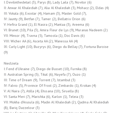
I: Devilinthedetail (3), Parys (8), Lady Laila (7), Novitor (6)
II: Anwar Al Khalediah (7), Alia Al Khalediah (3), Mohacz (2), Eldas (4)
III: Vokala (6), Exostar (4), Hamam (3), Master Gold (7),
IV: Jaunty (9), Betfan (7), Tamer (2), Bellatrix Orion (6)
V: Hefira Grand (1), El Nasira (2), Mantaa (3), Areema (6)
VI: Brunet (10), Pila (3), Amira Fleur de Lys (9), Muranas Nadeem (2)
VII: Minsor (4), Travna (5), Tamoola (1), Doc Davis (6)
VIII: Wicher AA (6), Asceta AA (2), Wanessa AA (4)
IX: Curly Light (10), Buzyrys (6), Diego du Bellay (7), Fortuna Buroise
(9)
Niedziela
I: Fend d’Ukraine (7), Diego de Busset (10), Furnika (8)
II: Australian Spring (5), Tikal (6), Nayefa (7), Ouzo (1)
III: Time of Dream (9), Torrent (7), Istambuł (3)
IV: Falvio (5), Province Of Frost (2), Zimbardo (1), Krokan (4)
V: Al Naira (7), Atilla (4), Ehssana (10), Siruella (8)
VI: Santa Meri (7), Marishka (6), Karlon (1), Teleia (3)
VII: Mokha d’Arusula (6), Madin Al Khalediah (2), Qadma Al Khalediah
(8), Bariq Dazzelour (3)