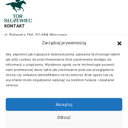
KONTAKT
ul. Puławska 266, 02-684 Warszawa
sluzewiec@totalizator.pl
Zarządzaj prywatnością
KONTAKT DLA MEDIÓW
Aby zapewnić jak najlepsze doświadczenia, używamy technologii takich
jak pliki cookies do przechowywania i/lub uzyskiwania dostępu do
media@torsluzewiec.pl
informacji o urządzeniu. Wyrażenie zgody na te technologie pozwoli
nam przetwarzać dane, takie jak zachowanie podczas przeglądania
strony czy unikalne identyfikatory na tej witrynie. Brak zgody lub jej
wycofanie może negatywnie wpłynąć na niektóre funkcje i działanie
DOŁĄCZ DO NAS
serwisu.
Akceptuj
Odrzuć