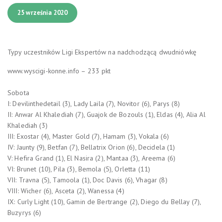
25 września 2020
Typy uczestników Ligi Ekspertów na nadchodzącą dwudniówkę
www.wyscigi-konne.info – 233 pkt
Sobota
I: Devilinthedetail (3), Lady Laila (7), Novitor (6), Parys (8)
II: Anwar Al Khalediah (7), Guajok de Bozouls (1), Eldas (4), Alia Al
Khalediah (3)
III: Exostar (4), Master Gold (7), Hamam (3), Vokala (6)
IV: Jaunty (9), Betfan (7), Bellatrix Orion (6), Decidela (1)
V: Hefira Grand (1), El Nasira (2), Mantaa (3), Areema (6)
VI: Brunet (10), Pila (3), Bemola (5), Orletta (11)
VII: Travna (5), Tamoola (1), Doc Davis (6), Vhagar (8)
VIII: Wicher (6), Asceta (2), Wanessa (4)
IX: Curly Light (10), Gamin de Bertrange (2), Diego du Bellay (7),
Buzyrys (6)