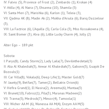
IV: Falvio (5), Province of Frost (2), Zimbardo (1), Krokan (4)
V: Atilla (4), Al Naira (7), Ehsanna (10), Shamila (5)
VI: Santa Meri (7), Marishka (6), Karlon (1), Teleia (3),
VII: Qadma AK (8), Madin Ak (2), Mokha d’Arsula (6), Bariq Dazzelour
(3),
VIII: La Factrice (6), L’Aquilla (5), Carla Cola (3), Miss Kossakowna (4),
IX: Saint Bomer (3), Alva (6), Little Lucky Charm (4), Jolly (2)
Alter Ego – 189 pkt
Sobota:
I: Parys(8), Candy Storm(2), Lady Laila(7), Devilinthedetail(3)
II: Alia Al Khalediah(3), Anwar Al Khalediah(7), Gabonn(5), Guajok De
Bozouls(1)
III: Car Villa(8), Vokala(6), Deep Life(1), Master Gold(7)
IV: Jaunty(9), Betfan(7), Tamer(2), Bellatrix Orion(6)
V: Hefira Grand(1), El Nasira(2), Areema(6), Mantaa(3)
VI: Brunet(10), Fabroz(1), Pila(3), Muranas Madeen(2)
VII: Travna(5), Medrock(7), Minsor(4), Tamoola(1)
VIII: Wicher AA M (6), Wanessa AA M(4), Enzym AA M(5)