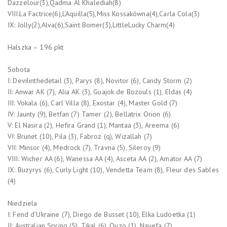
Dazzelour(3),Qadma Al Khalediah(8)
VIII:La Factrice(6),L’Aquilla(5),Miss Kossakówna(4),Carla Cola(3)
IX: Jolly(2),Alva(6),Saint Bomer(3),LittleLucky Charm(4)
Halszka – 196 pkt
Sobota
I: Devilinthedetail (3), Parys (8), Novitor (6), Candy Storm (2)
II: Anwar AK (7), Alia AK (3), Guajok de Bozouls (1), Eldas (4)
III: Vokala (6), Carl Villa (8), Exostar (4), Master Gold (7)
IV: Jaunty (9), Betfan (7) Tamer (2), Bellatrix Orion (6)
V: El Nasira (2), Hefira Grand (1), Mantaa (3), Areema (6)
VI: Brunet (10), Pila (3), Fabroz (q), Wizallah (7)
VII: Minsor (4), Medrock (7), Travna (5), Sileroy (9)
VIII: Wicher AA (6), Wanessa AA (4), Asceta AA (2), Amator AA (7)
IX: Buzyrys (6), Curly Light (10), Vendetta Team (8), Fleur des Sables
(4)
Niedziela
I: Fend d’Ukraine (7), Diego de Busset (10), Elka Ludoetka (1)
II: Australian Spring (5), Tikal (6), Ouzo (1), Nayefa (7)