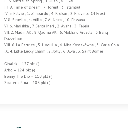
II. 5. Australian Spring , 1 Ouzo , 6. Tikal
III. 9. Time of Dream , 7. Torent , 3. Istambuł
IV. 5. Falvio , 1. Zimbardo , 4. Krokan , 2. Province Of Frost
V. 8. Siruella , 4. Atilla , 7. Al Naira , 10. Ehssana
VI. 6. Marishka , 7. Santa Meri , 2. Avsha , 3. Teleia
VII. 2. Madin AK , 8. Qadma AK , 6. Mokha d Arusula , 3 Bariq
Dazzelour
VIII. 6. La Factrice , 5. L Aquilla , 4. Miss Kossakówna , 3. Carla Cola
IX. 4. Little Lucky Charm , 2. Jolly , 6. Alva , 3. Saint Bomer
Gibalak – 127 pkt (-)
Arbo – 124 pkt (-)
Benny The Dip – 110 pkt (-)
Scuderia Etna – 105 pkt (-)