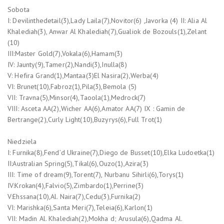
Sobota
I: Devilinthedetail(3),Lady Laila(7),Novitor(6) ,Javorka (4) II: Alia Al
Khalediah(3), Anwar Al Khalediah(7),Gualiok de Bozouls(1),Zelant
(10)
III:Master Gold(7),Vokala(6),Hamam(3)
IV: Jaunty(9),Tamer(2),Nandi(3),Inulla(8)
V: Hefira Grand(1),Mantaa(3)El Nasira(2),Werba(4)
VI: Brunet(10),Fabroz(1),Pila(3),Bemola (5)
VII: Travna(5),Minsor(4),Taoola(1),Medrock(7)
VIII: Asceta AA(2),Wicher AA(6),Amator AA(7) IX : Gamin de
Bertrange(2),Curly Light(10),Buzyrys(6),Full Trot(1)
Niedziela
I: Furnika(8),Fend’d Ukraine(7),Diego de Busset(10),Elka Ludoetka(1)
II:Australian Spring(5),Tikal(6),Ouzo(1),Azira(3)
III: Time of dream(9),Torent(7), Nurbanu Sihirli(6),Torys(1)
IV:Krokan(4),Falvio(5),Zimbardo(1),Perrine(3)
V:Ehssana(10),Al. Naira(7),Cedu(3),Furnika(2)
VI: Marishka(6),Santa Meri(7),Teleia(6),Karlon(1)
VII: Madin Al. Khalediah(2),Mokha d; Arusula(6),Qadma Al.