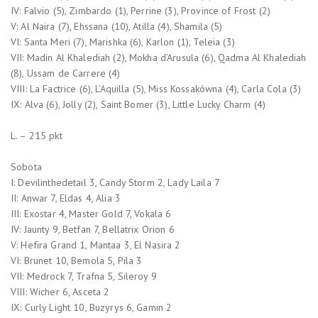
IV: Falvio (5), Zimbardo (1), Perrine (3), Province of Frost (2)
V: Al Naira (7), Ehssana (10), Atilla (4), Shamila (5)
VI: Santa Meri (7), Marishka (6), Karlon (1), Teleia (3)
VII: Madin Al Khalediah (2), Mokha d’Arusula (6), Qadma Al Khalediah
(8), Ussam de Carrere (4)
VIII: La Factrice (6), L’Aquilla (5), Miss Kossakówna (4), Carla Cola (3)
IX: Alva (6), Jolly (2), Saint Bomer (3), Little Lucky Charm (4)
L. – 215 pkt
Sobota
I: Devilinthedetail 3, Candy Storm 2, Lady Laila 7
II: Anwar 7, Eldas 4, Alia 3
III: Exostar 4, Master Gold 7, Vokala 6
IV: Jaunty 9, Betfan 7, Bellatrix Orion 6
V: Hefira Grand 1, Mantaa 3, El Nasira 2
VI: Brunet 10, Bemola 5, Pila 3
VII: Medrock 7, Trafna 5, Sileroy 9
VIII: Wicher 6, Asceta 2
IX: Curly Light 10, Buzyrys 6, Gamin 2