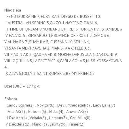
Niedziela
I FEND D’UKRAINE 7, FURNIKA 8, DIEGO DE BUSSET 10,
II AUSTRALIAN SPRING 5,QUZO 1,NAYEFA 7, TIKAL 6,
III TIME OF DREAM 9,NURBANU SIHIRLI 6,TORRENT 7, ISTAMBUŁ 3
IV FALVIO 5 ,ZIMBARDO 1,PROVINCE OF FROST 2,DEMOS 6,
V AL NAIRA 7 ,SHAMILA 5, EHSSANA 10,ATILLA 4,
VI SANTA MERI 7,AVSHA 2, MARISHKA 6,TELEIA 3,
VII MADIN AK 2, QADMA AK 8, MOKHA D’ARUSULA 6,DAR DUNI 9,
VIII L’AQUILLA 5,LA FACTRICE 6,CARLA COLA 3,MISS KOSSAKOWNA
4,
IX ALVA 6,JOLLY 2,SAINT BOMER 3,BE MY FRIEND 7
Dżet1985 – 177 pkt
Sobota
I Candy Storm(2) , Novitor(6) , Devilinthedetail(3) , Lady Laila(7)
II Alia AK(3) , Gabonn(5) , Eldas(4) , Anwar AK(7)
III Exostar(4) , Vokala(6) , Hamam(3) , Carl Villa(8)
IV Decidela(1) , Nandi(3) , Jaunty(9) , Tamer(2)