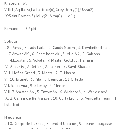
Khalediah(8),
VIII: L;Aqilla(5),La Factrice(6),Grey Berry(1),Uzza(2)
IX:Saint Bomer(3),Jolly(2),Alva(6),Lille(1)
Romano – 167 pkt
Sobota
I. 8. Parys , 7. Lady Laila , 2. Candy Storm , 3. Devilinthedetail
II. 7. Anwar AK , 6 .Shamhoot AK , 3. Alia AK , 5. Gabonn
III. 4.Exostar , 6. Vokala , 7. Master Gold , 3. Hamam
IV. 9. Jaunty , 7. Betfan , 2. Tamer , 5. Sayif Shadad
V. 1. Hefira Grand , 3. Manta , 2. El Nasira
VI. 10. Brunet , 3. Pila , 5. Bemola , 11 Orletta
VII. 5. Travna , 9. Sileroy , 4. Minsor
VIII. 7. Amator AA , 5. EnzymAA , 6. WicherAA , 4. WanessaAA
IX. 2. Gamin de Bertrange , 10. Curly Light , 8. Vendetta Team , 1.
Full Trot
Niedziela
I. 10. Diego de Busset , 7. Fend d Ukraine , 9. Feline Fougasse