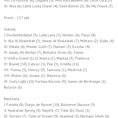
VIII: La Factrice (6), L’Aquilla (5), Miss Kossakówna (4), Carlo Cola (3)
IX: Alva (6), Little Lucky Charm (4), Saint Bomer (3), Be My Friend (7)
Druid – 217 pkt
Sobota
I: Devilinthedetail (3), Lady Laila (7), Novitor (6), Parys (8)
II: Alia Al Khalediah (3), Anwar Al Khalediah (7), Mohacz (2), Eldas (4)
III: Vokala (6), Master Gold (7), Hamam (3), Exostar (4)
IV: Jaunty (9), Betfan (7), Bellatrix Orion (6), Tamer
V: Hefira Grand (1), El Nasira (2), Mantaa (3), Pianessa
VI: Brunet (10), Fabroz (1), Pila (3), Orletta (11)
VII: Travna (5), Sileroy (9), Tamoola (1), Medrock (7)
VIII: Wicher (6), Asceta (2), Wanessa (4)
IX: Curly Light (10), Fortuna Buroise (9), Gamin de Bertrange (2),
Buzyrys (6)
Niedziela
I: Furnika (8), Diego de Busset (10), Baliverne Buroise (5)
II: Australian Spring (5), Nayefa (7), Tikal (6), Ouzo (1)
III: Torrent (7), Time of Dream (9), Istambuł (3), Nurbanu Sihirli (6)