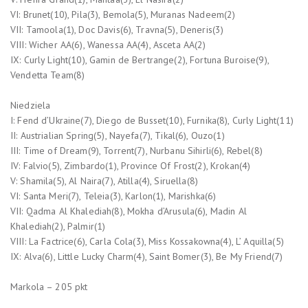
VI: Brunet(10), Pila(3), Bemola(5), Muranas Nadeem(2)
VII: Tamoola(1), Doc Davis(6), Travna(5), Deneris(3)
VIII: Wicher AA(6), Wanessa AA(4), Asceta AA(2)
IX: Curly Light(10), Gamin de Bertrange(2), Fortuna Buroise(9),
Vendetta Team(8)
Niedziela
I: Fend d’Ukraine(7), Diego de Busset(10), Furnika(8), Curly Light(11)
II: Austrialian Spring(5), Nayefa(7), Tikal(6), Ouzo(1)
III: Time of Dream(9), Torrent(7), Nurbanu Sihirli(6), Rebel(8)
IV: Falvio(5), Zimbardo(1), Province Of Frost(2), Krokan(4)
V: Shamila(5), Al Naira(7), Atilla(4), Siruella(8)
VI: Santa Meri(7), Teleia(3), Karlon(1), Marishka(6)
VII: Qadma Al Khalediah(8), Mokha d’Arusula(6), Madin Al
Khalediah(2), Palmir(1)
VIII: La Factrice(6), Carla Cola(3), Miss Kossakowna(4), L’ Aquilla(5)
IX: Alva(6), Little Lucky Charm(4), Saint Bomer(3), Be My Friend(7)
Markola – 205 pkt