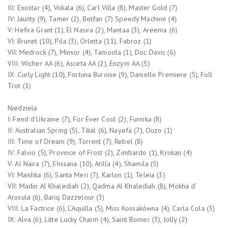
III: Exostar (4), Vokala (6), Carl Villa (8), Master Gold (7)
IV: Jaunty (9), Tamer (2), Betfan (7) Speedy Machine (4)
V: Hefira Grant (1), El Nasira (2), Mantaa (3), Areema (6)
VI: Brunet (10), Pila (3), Orletta (11), Fabroz (1)
VII: Medrock (7), Minsor (4), Tamoola (1), Doc Davis (6)
VIII: Wicher AA (6), Asceta AA (2), Enzym AA (5)
IX: Curly Light (10), Fortuna Buroise (9), Danielle Premiere (5), Full
Trot (1)
Niedziela
I: Fend d’Ukraine (7), For Ever Cool (2), Furnika (8)
II: Australian Spring (5), Tikal (6), Nayefa (7), Ouzo (1)
III: Time of Dream (9), Torrent (7), Rebel (8)
IV: Falvio (5), Province of Frost (2), Zimbardo (1), Krokan (4)
V: Al Naira (7), Ehssana (10), Atilla (4), Shamila (5)
VI: Maishka (6), Santa Meri (7), Karlon (1), Teleia (3)
VII: Madin Al Khalediah (2), Qadma Al Khalediah (8), Mokha d’
Arusula (6), Bariq Dazzelour (3)
VIII: La Factrice (6), L’Aquilla (5), Miss Kossakówna (4), Carla Cola (3)
IX: Alva (6), Litte Lucky Charm (4), Saint Bomer (3), Jolly (2)