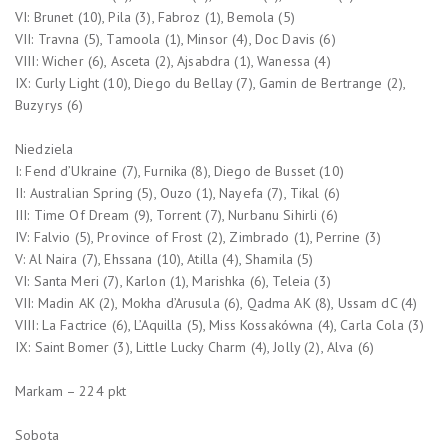
VI: Brunet (10), Pila (3), Fabroz (1), Bemola (5)
VII: Travna (5), Tamoola (1), Minsor (4), Doc Davis (6)
VIII: Wicher (6), Asceta (2), Ajsabdra (1), Wanessa (4)
IX: Curly Light (10), Diego du Bellay (7), Gamin de Bertrange (2),
Buzyrys (6)
Niedziela
I: Fend d’Ukraine (7), Furnika (8), Diego de Busset (10)
II: Australian Spring (5), Ouzo (1), Nayefa (7), Tikal (6)
III: Time Of Dream (9), Torrent (7), Nurbanu Sihirli (6)
IV: Falvio (5), Province of Frost (2), Zimbrado (1), Perrine (3)
V: Al Naira (7), Ehssana (10), Atilla (4), Shamila (5)
VI: Santa Meri (7), Karlon (1), Marishka (6), Teleia (3)
VII: Madin AK (2), Mokha d’Arusula (6), Qadma AK (8), Ussam dC (4)
VIII: La Factrice (6), L’Aquilla (5), Miss Kossakówna (4), Carla Cola (3)
IX: Saint Bomer (3), Little Lucky Charm (4), Jolly (2), Alva (6)
Markam – 224 pkt
Sobota