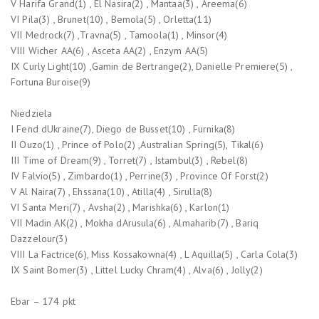
V Harifa Grand(1) , El Nasira(2) , Mantaa(3) , Areema(6)
VI Pila(3) , Brunet(10) , Bemola(5) , Orletta(11)
VII Medrock(7) ,Travna(5) , Tamoola(1) , Minsor(4)
VIII Wicher AA(6) , Asceta AA(2) , Enzym AA(5)
IX Curly Light(10) ,Gamin de Bertrange(2), Danielle Premiere(5) ,
Fortuna Buroise(9)
Niedziela
I Fend dUkraine(7), Diego de Busset(10) , Furnika(8)
II Ouzo(1) , Prince of Polo(2) ,Australian Spring(5), Tikal(6)
III Time of Dream(9) , Torret(7) , Istambul(3) , Rebel(8)
IV Falvio(5) , Zimbardo(1) , Perrine(3) , Province Of Forst(2)
V Al Naira(7) , Ehssana(10) , Atilla(4) , Sirulla(8)
VI Santa Meri(7) , Avsha(2) , Marishka(6) , Karlon(1)
VII Madin AK(2) , Mokha dArusula(6) , Almaharib(7) , Bariq
Dazzelour(3)
VIII La Factrice(6), Miss Kossakowna(4) , L Aquilla(5) , Carla Cola(3)
IX Saint Bomer(3) , Littel Lucky Chram(4) , Alva(6) , Jolly(2)
Ebar – 174 pkt