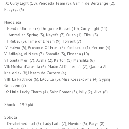
IX: Curly Light (10), Vendetta Team (8), Gamin de Bertrange (2),
Buzyrys (6)
Niedziela
I: Fend d’Ukraine (7), Diego de Busset (10), Curly Light (11)
II: Australian Spring (5), Nayefa (7), Ouzo (1), Tikal (5)
III: Rebel (8), Time of Dream (9), Torrent (7)
IV: Falvio (5), Province Of Frost (2), Zimbardo (1), Perrine (3)
V: Atilla(4), Al Naira (7), Shamila (5), Ehssana (10)
VI: Santa Meri (7), Avsha (2), Karlon (1), Marishka (6),
VII: Mokha d’Urusula (6), Madin Al Khalediah (2), Qadma Al
Khalediak (8),Ussam de Carrere (4)
VIII: La Factrrice (6), L’Aquilla (5), Miss Kossakówna (4), Sypnij
Groszem (7)
IX: Little Lucky Charm (4), Saint Bomer (3), Jolly (2), Alva (6)
Słonik – 190 pkt
Sobota
I: Devilinthedetail (3), Lady Laila (7), Novitor (6), Parys (8)