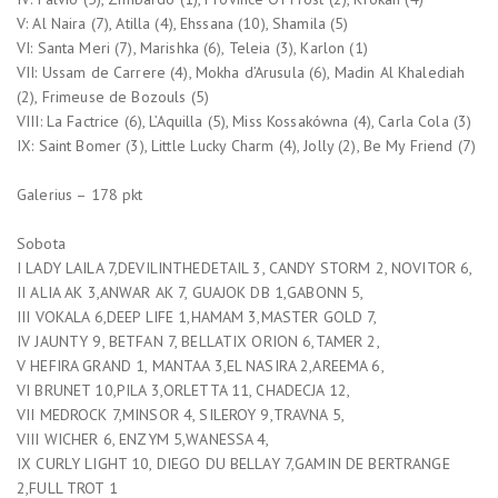
V: Al Naira (7), Atilla (4), Ehssana (10), Shamila (5)
VI: Santa Meri (7), Marishka (6), Teleia (3), Karlon (1)
VII: Ussam de Carrere (4), Mokha d’Arusula (6), Madin Al Khalediah
(2), Frimeuse de Bozouls (5)
VIII: La Factrice (6), L’Aquilla (5), Miss Kossakówna (4), Carla Cola (3)
IX: Saint Bomer (3), Little Lucky Charm (4), Jolly (2), Be My Friend (7)
Galerius – 178 pkt
Sobota
I LADY LAILA 7,DEVILINTHEDETAIL 3, CANDY STORM 2, NOVITOR 6,
II ALIA AK 3,ANWAR AK 7, GUAJOK DB 1,GABONN 5,
III VOKALA 6,DEEP LIFE 1,HAMAM 3,MASTER GOLD 7,
IV JAUNTY 9, BETFAN 7, BELLATIX ORION 6,TAMER 2,
V HEFIRA GRAND 1, MANTAA 3,EL NASIRA 2,AREEMA 6,
VI BRUNET 10,PILA 3,ORLETTA 11, CHADECJA 12,
VII MEDROCK 7,MINSOR 4, SILEROY 9,TRAVNA 5,
VIII WICHER 6, ENZYM 5,WANESSA 4,
IX CURLY LIGHT 10, DIEGO DU BELLAY 7,GAMIN DE BERTRANGE
2,FULL TROT 1