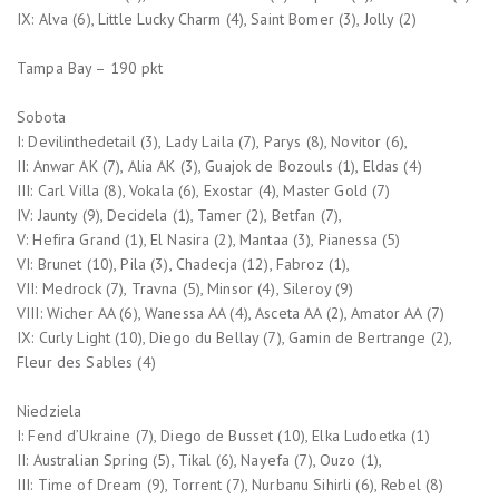
IX: Alva (6), Little Lucky Charm (4), Saint Bomer (3), Jolly (2)
Tampa Bay – 190 pkt
Sobota
I: Devilinthedetail (3), Lady Laila (7), Parys (8), Novitor (6),
II: Anwar AK (7), Alia AK (3), Guajok de Bozouls (1), Eldas (4)
III: Carl Villa (8), Vokala (6), Exostar (4), Master Gold (7)
IV: Jaunty (9), Decidela (1), Tamer (2), Betfan (7),
V: Hefira Grand (1), El Nasira (2), Mantaa (3), Pianessa (5)
VI: Brunet (10), Pila (3), Chadecja (12), Fabroz (1),
VII: Medrock (7), Travna (5), Minsor (4), Sileroy (9)
VIII: Wicher AA (6), Wanessa AA (4), Asceta AA (2), Amator AA (7)
IX: Curly Light (10), Diego du Bellay (7), Gamin de Bertrange (2),
Fleur des Sables (4)
Niedziela
I: Fend d’Ukraine (7), Diego de Busset (10), Elka Ludoetka (1)
II: Australian Spring (5), Tikal (6), Nayefa (7), Ouzo (1),
III: Time of Dream (9), Torrent (7), Nurbanu Sihirli (6), Rebel (8)