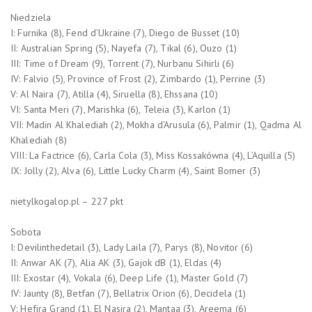
Niedziela
I: Furnika (8), Fend d’Ukraine (7), Diego de Busset (10)
II: Australian Spring (5), Nayefa (7), Tikal (6), Ouzo (1)
III: Time of Dream (9), Torrent (7), Nurbanu Sihirli (6)
IV: Falvio (5), Province of Frost (2), Zimbardo (1), Perrine (3)
V: Al Naira (7), Atilla (4), Siruella (8), Ehssana (10)
VI: Santa Meri (7), Marishka (6), Teleia (3), Karlon (1)
VII: Madin Al Khalediah (2), Mokha d’Arusula (6), Palmir (1), Qadma Al
Khalediah (8)
VIII: La Factrice (6), Carla Cola (3), Miss Kossakówna (4), L’Aquilla (5)
IX: Jolly (2), Alva (6), Little Lucky Charm (4), Saint Bomer (3)
nietylkogalop.pl – 227 pkt
Sobota
I: Devilinthedetail (3), Lady Laila (7), Parys (8), Novitor (6)
II: Anwar AK (7), Alia AK (3), Gajok dB (1), Eldas (4)
III: Exostar (4), Vokala (6), Deep Life (1), Master Gold (7)
IV: Jaunty (8), Betfan (7), Bellatrix Orion (6), Decidela (1)
V: Hefira Grand (1), El Nasira (2), Mantaa (3), Areema (6)