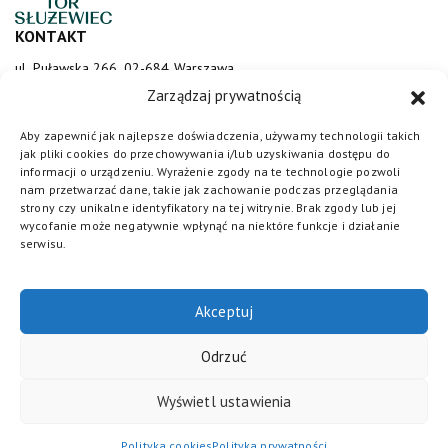
KONTAKT
ul. Puławska 266, 02-684 Warszawa
sluzewiec@totalizator.pl
Zarządzaj prywatnością
KONTAKT DLA MEDIÓW
Aby zapewnić jak najlepsze doświadczenia, używamy technologii takich
jak pliki cookies do przechowywania i/lub uzyskiwania dostępu do
media@torsluzewiec.pl
informacji o urządzeniu. Wyrażenie zgody na te technologie pozwoli
nam przetwarzać dane, takie jak zachowanie podczas przeglądania
strony czy unikalne identyfikatory na tej witrynie. Brak zgody lub jej
wycofanie może negatywnie wpłynąć na niektóre funkcje i działanie
DOŁĄCZ DO NAS
serwisu.
Akceptuj
Odrzuć
Wyświetl ustawienia
Totalizator Sportowy
© 2026. Wszystkie prawa zastrzeżone /
Polityka cookies
/
Regulamin
/
Polityka prywatności
/
Standardy
Polityka cookies
Polityka prywatności