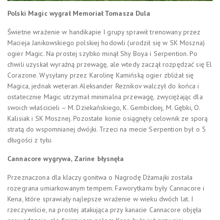
Polski Magic wygrał Memoriał Tomasza Dula
Świetne wrażenie w handikapie I grupy sprawił trenowany przez
Macieja Janikowskiego polskiej hodowli (urodził się w SK Moszna)
ogier Magic. Na prostej szybko minął Shy Boya i Serpention. Po
chwili uzyskał wyraźną przewagę, ale wtedy zaczął rozpędzać się El
Corazone. Wysyłany przez Karolinę Kamińską ogier zbliżał się
Magica, jednak weteran Aleksander Reznikov walczył do końca i
ostatecznie Magic utrzymał minimalna przewagę, zwyciężając dla
swoich właścicieli – M. Dziekańskiego, K. Gembickiej, M. Gębki, O.
Kalisiak i SK Mosznej. Pozostałe konie osiągnęły celownik ze sporą
stratą do wspomnianej dwójki. Trzeci na mecie Serpention był o 5
długości z tyłu.
Cannacore wygrywa, Zarine błysnęła
Przeznaczona dla klaczy gonitwa o Nagrodę Dżamajki została
rozegrana umiarkowanym tempem. Faworytkami były Cannacore i
Kena, które sprawiały najlepsze wrażenie w wieku dwóch lat. I
rzeczywiście, na prostej atakująca przy kanacie Cannacore objęła