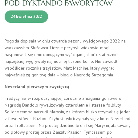
POD DYKTANDO FAWORYTÓW
24 kwietnia 2022
Pogoda dopisała w dniu otwarcia sezonu wyścigowego 2022 na
warszawskim Służewcu. Licznie przybyli widzowie mogli
pasjonować się emocjonującymi wyścigami, choć ostatecznie
najczęściej wygrywały najmocniej liczone konie. Nie zawiódł
współlider rocznika trzylatków Matt Machine, który wygrał
najważniejszą gonitwę dnia – bieg o Nagrodę Strzegomia.
Neverland pierwszym zwycięzcą
Tradycyjnie w rozpoczynającej coroczne zmagania gonitwie o
Nagrodę Dandolo rywalizowały czteroletnie i starsze folbluty.
Solidne tempo narzucił Marysin, za którym blisko trzymał się jeden
z faworytów – Blizbor. Z tyłu stawki trzymały się z kolei Neverland
oraz Trollstroem. Na prostej dzielnie bronił się Marysin, atakowany
od połowy prostej przez Zanzily Passion. Tymczasem po