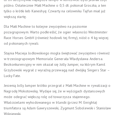
późno. Ostatecznie Matt Machine o 0,5 dł. pokonał Groszka, a ten
tylko o krótki łeb Kaneshyę. Czwarty na celowniku Tajfun miał już
większą startę.
Dla Matt Machine to kolejne zwycięstwo na poziomie
pozagrupowym. Warto podkreślić, że ogier własności Westminster
Race Horses GmbH (również hodowli tej firmy), niósł o 4 kg więcej
od pokonanych rywali.
Stajnia Macieja Jodłowskiego mogła świętować zwycięstwo również
w trzeciogrupowym Memoriale Generała Władysława Andersa.
Bezkonkurencyjny w nim okazał się Jolly Jumper, na którym Kamil
Grzybowski wygrał z wyraźną przewagą nad dwójką Singers Star –
Lucky Fate.
Jesienią Jolly Jumper krótko przegrał z Matt Machine w rywalizacji o
Nagrodę Mokotowską. Wydaje się, że w wyścigach dystansowych
może odegrać większą rolę od towarzysza stajennego.
Właścicielami wyhodowanego w Irlandii (przez M. Enrighta)
triumfatora są Adam Gawryszewski, Zygmunt Sobolewski i Stanisław
Wiśniewski.