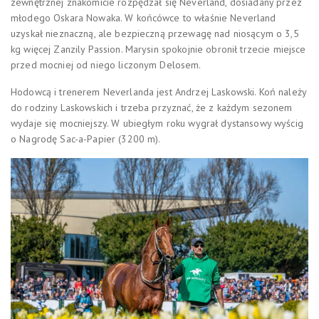
zewnętrznej znakomicie rozpędzał się Neverland, dosiadany przez
młodego Oskara Nowaka. W końcówce to właśnie Neverland
uzyskał nieznaczną, ale bezpieczną przewagę nad niosącym o 3,5
kg więcej Zanzily Passion. Marysin spokojnie obronił trzecie miejsce
przed mocniej od niego liczonym Delosem.
Hodowcą i trenerem Neverlanda jest Andrzej Laskowski. Koń należy
do rodziny Laskowskich i trzeba przyznać, że z każdym sezonem
wydaje się mocniejszy. W ubiegłym roku wygrał dystansowy wyścig
o Nagrodę Sac-a-Papier (3200 m).