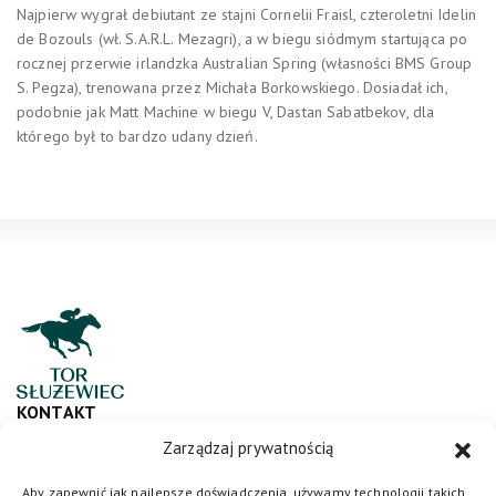
Najpierw wygrał debiutant ze stajni Cornelii Fraisl, czteroletni Idelin
de Bozouls (wł. S.A.R.L. Mezagri), a w biegu siódmym startująca po
rocznej przerwie irlandzka Australian Spring (własności BMS Group
S. Pegza), trenowana przez Michała Borkowskiego. Dosiadał ich,
podobnie jak Matt Machine w biegu V, Dastan Sabatbekov, dla
którego był to bardzo udany dzień.
KONTAKT
Zarządzaj prywatnością
ul. Puławska 266, 02-684 Warszawa
sluzewiec@totalizator.pl
Aby zapewnić jak najlepsze doświadczenia, używamy technologii takich