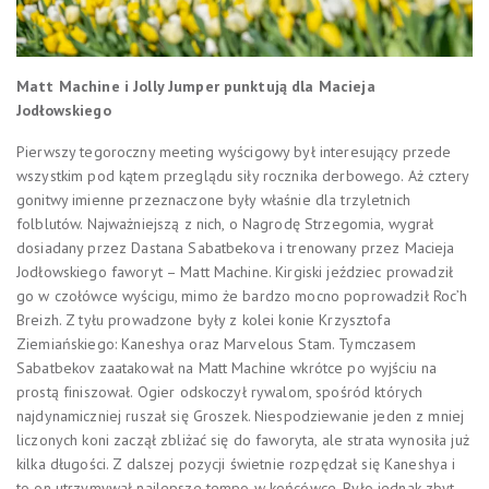
Matt Machine i Jolly Jumper punktują dla Macieja
Jodłowskiego
Pierwszy tegoroczny meeting wyścigowy był interesujący przede
wszystkim pod kątem przeglądu siły rocznika derbowego. Aż cztery
gonitwy imienne przeznaczone były właśnie dla trzyletnich
folblutów. Najważniejszą z nich, o Nagrodę Strzegomia, wygrał
dosiadany przez Dastana Sabatbekova i trenowany przez Macieja
Jodłowskiego faworyt – Matt Machine. Kirgiski jeździec prowadził
go w czołówce wyścigu, mimo że bardzo mocno poprowadził Roc’h
Breizh. Z tyłu prowadzone były z kolei konie Krzysztofa
Ziemiańskiego: Kaneshya oraz Marvelous Stam. Tymczasem
Sabatbekov zaatakował na Matt Machine wkrótce po wyjściu na
prostą finiszował. Ogier odskoczył rywalom, spośród których
najdynamiczniej ruszał się Groszek. Niespodziewanie jeden z mniej
liczonych koni zaczął zbliżać się do faworyta, ale strata wynosiła już
kilka długości. Z dalszej pozycji świetnie rozpędzał się Kaneshya i
to on utrzymywał najlepsze tempo w końcówce. Było jednak zbyt