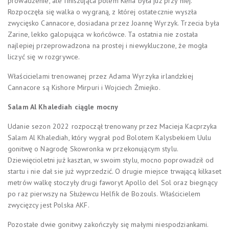
prowadzenie, ale finiszująca polem Kena była już przy niej.
Rozpoczęła się walka o wygraną, z której ostatecznie wyszła
zwycięsko Cannacore, dosiadana przez Joannę Wyrzyk. Trzecia była
Zarine, lekko galopująca w końcówce. Ta ostatnia nie została
najlepiej przeprowadzona na prostej i niewykluczone, że mogła
liczyć się w rozgrywce.
Właścicielami trenowanej przez Adama Wyrzyka irlandzkiej
Cannacore są Kishore Mirpuri i Wojciech Żmiejko.
Salam Al Khalediah ciągle mocny
Udanie sezon 2022 rozpoczął trenowany przez Macieja Kacprzyka
Salam Al Khalediah, który wygrał pod Bolotem Kalysbekiem Uulu
gonitwę o Nagrodę Skowronka w przekonującym stylu.
Dziewięcioletni już kasztan, w swoim stylu, mocno poprowadził od
startu i nie dał sie już wyprzedzić. O drugie miejsce trwającą kilkaset
metrów walkę stoczyły drugi faworyt Apollo del Sol oraz biegnący
po raz pierwszy na Służewcu Helfik de Bozouls. Właścicielem
zwycięzcy jest Polska AKF.
Pozostałe dwie gonitwy zakończyły się małymi niespodziankami.