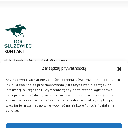
KONTAKT
ul. Puławska 266, 02-684 Warszawa
sluzewiec@totalizator.pl
Zarządzaj prywatnością
KONTAKT DLA MEDIÓW
Aby zapewnić jak najlepsze doświadczenia, używamy technologii takich
jak pliki cookies do przechowywania i/lub uzyskiwania dostępu do
media@torsluzewiec.pl
informacji o urządzeniu. Wyrażenie zgody na te technologie pozwoli
nam przetwarzać dane, takie jak zachowanie podczas przeglądania
strony czy unikalne identyfikatory na tej witrynie. Brak zgody lub jej
wycofanie może negatywnie wpłynąć na niektóre funkcje i działanie
DOŁĄCZ DO NAS
serwisu.