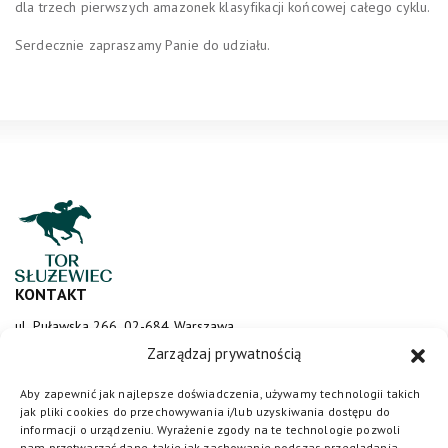
dla trzech pierwszych amazonek klasyfikacji końcowej całego cyklu.
Serdecznie zapraszamy Panie do udziału.
KONTAKT
ul. Puławska 266, 02-684 Warszawa
sluzewiec@totalizator.pl
Zarządzaj prywatnością
KONTAKT DLA MEDIÓW
Aby zapewnić jak najlepsze doświadczenia, używamy technologii takich
jak pliki cookies do przechowywania i/lub uzyskiwania dostępu do
media@torsluzewiec.pl
informacji o urządzeniu. Wyrażenie zgody na te technologie pozwoli
nam przetwarzać dane, takie jak zachowanie podczas przeglądania