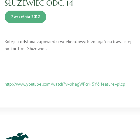
SŁUŻEWIEC ODC. 14
7 września 2012
Kolejna odsłona zapowiedzi weekendowych zmagań na trawiastej
bieżni Toru Służewiec.
http://www.youtube.com/watch?v=phagWFcrH5Y&feature=plcp