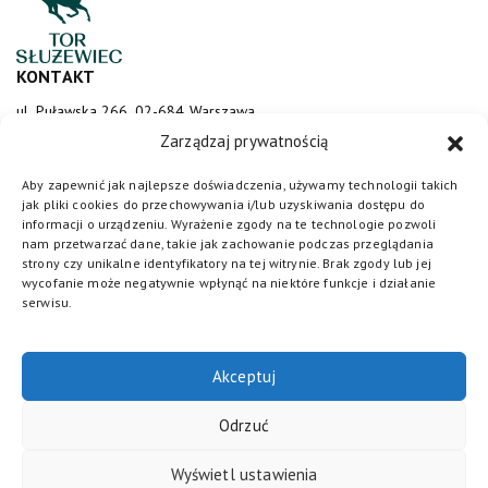
KONTAKT
ul. Puławska 266, 02-684 Warszawa
sluzewiec@totalizator.pl
Zarządzaj prywatnością
KONTAKT DLA MEDIÓW
Aby zapewnić jak najlepsze doświadczenia, używamy technologii takich
jak pliki cookies do przechowywania i/lub uzyskiwania dostępu do
media@torsluzewiec.pl
informacji o urządzeniu. Wyrażenie zgody na te technologie pozwoli
nam przetwarzać dane, takie jak zachowanie podczas przeglądania
strony czy unikalne identyfikatory na tej witrynie. Brak zgody lub jej
wycofanie może negatywnie wpłynąć na niektóre funkcje i działanie
DOŁĄCZ DO NAS
serwisu.
Akceptuj
Odrzuć
Wyświetl ustawienia