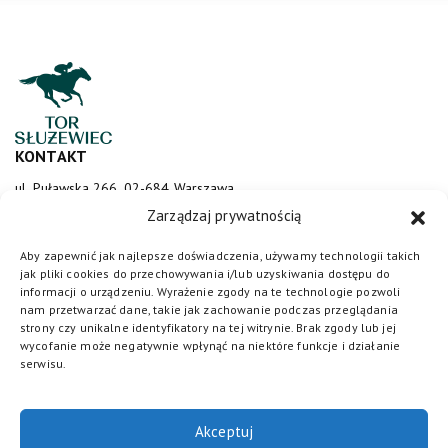
KONTAKT
ul. Puławska 266, 02-684 Warszawa
sluzewiec@totalizator.pl
Zarządzaj prywatnością
KONTAKT DLA MEDIÓW
Aby zapewnić jak najlepsze doświadczenia, używamy technologii takich
jak pliki cookies do przechowywania i/lub uzyskiwania dostępu do
media@torsluzewiec.pl
informacji o urządzeniu. Wyrażenie zgody na te technologie pozwoli
nam przetwarzać dane, takie jak zachowanie podczas przeglądania
strony czy unikalne identyfikatory na tej witrynie. Brak zgody lub jej
wycofanie może negatywnie wpłynąć na niektóre funkcje i działanie
DOŁĄCZ DO NAS
serwisu.
Akceptuj