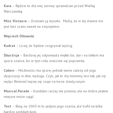
Kara
– Będzie to dla niej surowy sprawdzian przed Wielką
Warszawską.
Miss Vistaero
– Oceniam ją wysoko. Myślę, że w tej stawce nie
jest bez szans nawet na zwycięstwo.
Wojciech Olkowski
Kudrat
– Liczę, że będzie rozgrywał wyścig.
Dżusticja
– Bardziej jej odpowiada miękki tor, ale i na lekkim ma
spore szanse, bo w tym roku znacznie się poprawiła.
Calmir
– Możliwości ma spore, jednak wiele zależy od jego
dyspozycji w dniu wyścigu. Czyli, jak to my mówimy, leci tak, jak się
wyśpi. Również lepiej się czuje na torze elastycznym.
Musical Parade
– Kundalini raczej nie pokona, ale na dobre płatne
miejsce może zająć.
Test
– Bieg na 1000 m to jedyna jego szansa, ale trafił na kilka
bardzo szybkich koni.