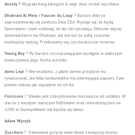
Ancely ?
Wygrała bieg kategorii A, więc musi zostać wycofana.
Dhobiani Al Mels i Faucon du Loup
? Bardzo dobrze
zaprezentowały się podczas Dnia ZEA. Wydaje się, że będą
faworytami i mam nadzieję, że tej roli sprostają. Obecnie więcej
doświadczenia ma Dhobiani, ale ma też za sobą znacznie
trudniejszy wyścig. Przekonamy się, czy ma jeszcze rezerwy.
Young Boy
? Po bardzo rozczarowującym występie w słabszym
towarzystwie jego forma wzrosła.
Anno Lepi
? Nie wiadomo, z jakimi końmi przyjdzie mu
rywalizować, ale kilku konkurentów ma interesujące papiery. Sam
jestem ciekaw, jak wypadnie na ich tle.
Finiszova
? Stawka jest zdecydowanie mocniejsza niż ostatnio. W
starciu z niezłymi starszymi folblutami oraz rekordzistą toru na
1200 m Snowywhitem nie będzie jej łatwo.
Adam Wyrzyk
Zucchero
? Trenowane przeze mnie konie zazwyczaj mocno