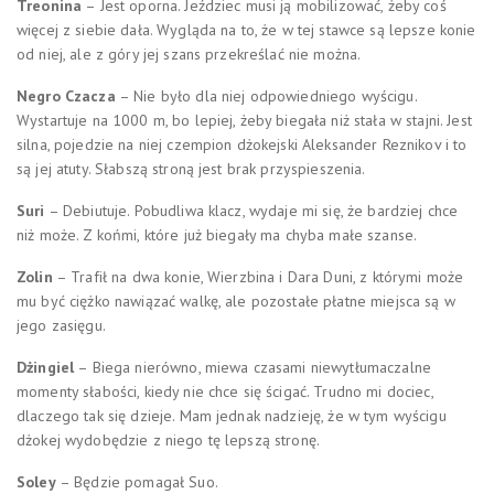
Treonina
– Jest oporna. Jeździec musi ją mobilizować, żeby coś
więcej z siebie dała. Wygląda na to, że w tej stawce są lepsze konie
od niej, ale z góry jej szans przekreślać nie można.
Negro Czacza
– Nie było dla niej odpowiedniego wyścigu.
Wystartuje na 1000 m, bo lepiej, żeby biegała niż stała w stajni. Jest
silna, pojedzie na niej czempion dżokejski Aleksander Reznikov i to
są jej atuty. Słabszą stroną jest brak przyspieszenia.
Suri
– Debiutuje. Pobudliwa klacz, wydaje mi się, że bardziej chce
niż może. Z końmi, które już biegały ma chyba małe szanse.
Zolin
– Trafił na dwa konie, Wierzbina i Dara Duni, z którymi może
mu być ciężko nawiązać walkę, ale pozostałe płatne miejsca są w
jego zasięgu.
Dżingiel
– Biega nierówno, miewa czasami niewytłumaczalne
momenty słabości, kiedy nie chce się ścigać. Trudno mi dociec,
dlaczego tak się dzieje. Mam jednak nadzieję, że w tym wyścigu
dżokej wydobędzie z niego tę lepszą stronę.
Soley
– Będzie pomagał Suo.