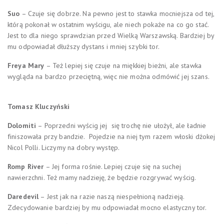
Suo
– Czuje się dobrze. Na pewno jest to stawka mocniejsza od tej,
którą pokonał w ostatnim wyścigu, ale niech pokaże na co go stać.
Jest to dla niego sprawdzian przed Wielką Warszawską. Bardziej by
mu odpowiadał dłuższy dystans i mniej szybki tor.
Freya Mary
– Też lepiej się czuje na miękkiej bieżni, ale stawka
wygląda na bardzo przeciętną, więc nie można odmówić jej szans.
Tomasz Kluczyński
Dolomiti
– Poprzedni wyścig jej się trochę nie ułożył, ale ładnie
finiszowała przy bandzie. Pojedzie na niej tym razem włoski dżokej
Nicol Polli. Liczymy na dobry występ.
Romp River
– Jej forma rośnie. Lepiej czuje się na suchej
nawierzchni. Też mamy nadzieję, że będzie rozgrywać wyścig.
Daredevil
– Jest jak na razie naszą niespełnioną nadzieją.
Zdecydowanie bardziej by mu odpowiadał mocno elastyczny tor.