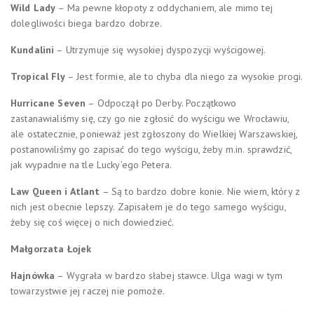
Wild Lady
– Ma pewne kłopoty z oddychaniem, ale mimo tej
dolegliwości biega bardzo dobrze.
Kundalini
– Utrzymuje się wysokiej dyspozycji wyścigowej.
Tropical Fly
– Jest formie, ale to chyba dla niego za wysokie progi.
Hurricane Seven
– Odpoczął po Derby. Początkowo
zastanawialiśmy się, czy go nie zgłosić do wyścigu we Wrocławiu,
ale ostatecznie, ponieważ jest zgłoszony do Wielkiej Warszawskiej,
postanowiliśmy go zapisać do tego wyścigu, żeby m.in. sprawdzić,
jak wypadnie na tle Lucky’ego Petera.
Law Queen i Atlant
– Są to bardzo dobre konie. Nie wiem, który z
nich jest obecnie lepszy. Zapisałem je do tego samego wyścigu,
żeby się coś więcej o nich dowiedzieć.
Małgorzata Łojek
Hajnówka
– Wygrała w bardzo słabej stawce. Ulga wagi w tym
towarzystwie jej raczej nie pomoże.