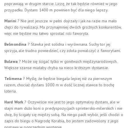
poprawiają w drugim starcie. Liczę, że tak będzie również w jego
przypadku. Dystans 1400 m powinien być dla niego lepszy.
Marini
? Nie jest jeszcze w pełni dojrzały i jak na razie ma mało
chęci do rywalizacji. Ma przynajmniej dwóch groźnych konkurentów,
więc nie będzie mu łatwo sprostać roli faworyta.
Belmondina
? Stawka jest solidna i wyrównana. Suchy tor jej
sprzyja, ale trudno powiedzieć, czy zdoła powalczyć z faworytami.
Bulawa
? Może się ścigać tylko w gonitwach międzynarodowych.
Większe szanse miałaby chyba na nieco krótszym dystansie.
Telimena
? Myślę, że będzie biegała lepiej niż za pierwszym
razem, chociaż dystans 1000 m w dość licznej stawce to trochę
loteria.
Hard Work
? Oczywiście nie jest to jego optymalny dystans, ale w
stajni mam dużo koni o predyspozycjach sprintersko-milerskich i nie
chcę, by ścigały się między sobą. Na niego padł wybór, jeśli chodzi o
zapis do biegu o Nagrodę Korabia, bo jestem zadowolony z jego
postawy w poprzednim występie.