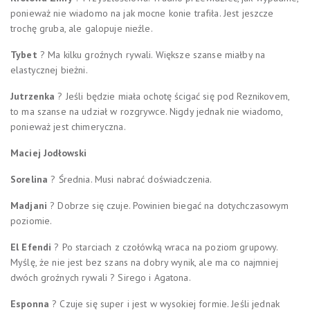
ponieważ nie wiadomo na jak mocne konie trafiła. Jest jeszcze
trochę gruba, ale galopuje nieźle.
Tybet
? Ma kilku groźnych rywali. Większe szanse miałby na
elastycznej bieżni.
Jutrzenka
? Jeśli będzie miała ochotę ścigać się pod Reznikovem,
to ma szanse na udział w rozgrywce. Nigdy jednak nie wiadomo,
ponieważ jest chimeryczna.
Maciej Jodłowski
Sorelina
? Średnia. Musi nabrać doświadczenia.
Madjani
? Dobrze się czuje. Powinien biegać na dotychczasowym
poziomie.
El Efendi
? Po starciach z czołówką wraca na poziom grupowy.
Myślę, że nie jest bez szans na dobry wynik, ale ma co najmniej
dwóch groźnych rywali ? Sirego i Agatona.
Esponna
? Czuje się super i jest w wysokiej formie. Jeśli jednak