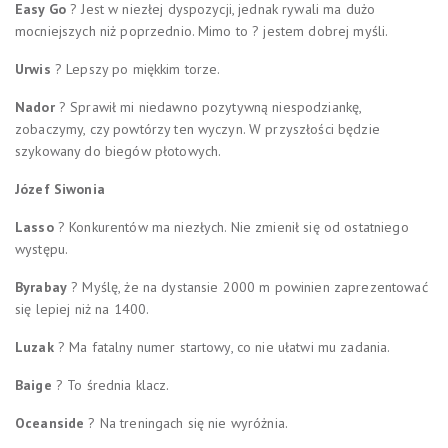
Easy Go
? Jest w niezłej dyspozycji, jednak rywali ma dużo
mocniejszych niż poprzednio. Mimo to ? jestem dobrej myśli.
Urwis
? Lepszy po miękkim torze.
Nador
? Sprawił mi niedawno pozytywną niespodziankę,
zobaczymy, czy powtórzy ten wyczyn. W przyszłości będzie
szykowany do biegów płotowych.
Józef Siwonia
Lasso
? Konkurentów ma niezłych. Nie zmienił się od ostatniego
występu.
Byrabay
? Myślę, że na dystansie 2000 m powinien zaprezentować
się lepiej niż na 1400.
Luzak
? Ma fatalny numer startowy, co nie ułatwi mu zadania.
Baige
? To średnia klacz.
Oceanside
? Na treningach się nie wyróżnia.