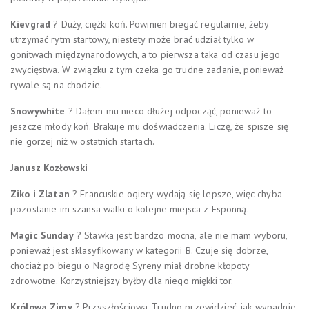
Kievgrad
? Duży, ciężki koń. Powinien biegać regularnie, żeby
utrzymać rytm startowy, niestety może brać udział tylko w
gonitwach międzynarodowych, a to pierwsza taka od czasu jego
zwycięstwa. W związku z tym czeka go trudne zadanie, ponieważ
rywale są na chodzie.
Snowywhite
? Dałem mu nieco dłużej odpocząć, ponieważ to
jeszcze młody koń. Brakuje mu doświadczenia. Liczę, że spisze się
nie gorzej niż w ostatnich startach.
Janusz Kozłowski
Ziko i Zlatan
? Francuskie ogiery wydają się lepsze, więc chyba
pozostanie im szansa walki o kolejne miejsca z Esponną.
Magic Sunday
? Stawka jest bardzo mocna, ale nie mam wyboru,
ponieważ jest sklasyfikowany w kategorii B. Czuje się dobrze,
chociaż po biegu o Nagrodę Syreny miał drobne kłopoty
zdrowotne. Korzystniejszy byłby dla niego miękki tor.
Królowa Zimy
? Przyszłościowa. Trudno przewidzieć, jak wypadnie,