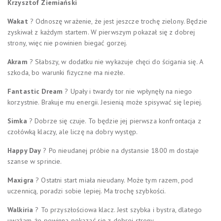
Krzysztof Ziemiański
Wakat
? Odnoszę wrażenie, że jest jeszcze trochę zielony. Będzie
zyskiwał z każdym startem. W pierwszym pokazał się z dobrej
strony, więc nie powinien biegać gorzej.
Akram
? Słabszy, w dodatku nie wykazuje chęci do ścigania się. A
szkoda, bo warunki fizyczne ma niezłe.
Fantastic Dream
? Upały i twardy tor nie wpłynęły na niego
korzystnie. Brakuje mu energii. Jesienią może spisywać się lepiej.
Simka
? Dobrze się czuje. To będzie jej pierwsza konfrontacja z
czołówką klaczy, ale liczę na dobry występ.
Happy Day
? Po nieudanej próbie na dystansie 1800 m dostaje
szanse w sprincie.
Maxigra
? Ostatni start miała nieudany. Może tym razem, pod
uczennicą, poradzi sobie lepiej. Ma trochę szybkości.
Walkiria
? To przyszłościowa klacz. Jest szybka i bystra, dlatego
uważam, że powinna pokazać się z dobrej strony.