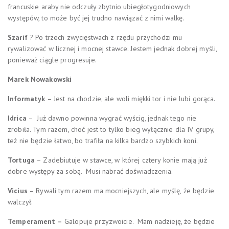
francuskie araby nie odczuły zbytnio ubiegłotygodniowych
występów, to może być jej trudno nawiązać z nimi walkę.
Szarif
? Po trzech zwycięstwach z rzędu przychodzi mu
rywalizować w licznej i mocnej stawce. Jestem jednak dobrej myśli,
ponieważ ciągle progresuje.
Marek Nowakowski
Informatyk
– Jest na chodzie, ale woli miękki tor i nie lubi gorąca.
Idrica
– Już dawno powinna wygrać wyścig, jednak tego nie
zrobiła. Tym razem, choć jest to tylko bieg wyłącznie dla IV grupy,
też nie będzie łatwo, bo trafiła na kilka bardzo szybkich koni.
Tortuga
– Zadebiutuje w stawce, w której cztery konie mają już
dobre występy za sobą. Musi nabrać doświadczenia.
Vicius
– Rywali tym razem ma mocniejszych, ale myślę, że będzie
walczył.
Temperament –
Galopuje przyzwoicie. Mam nadzieję, że będzie