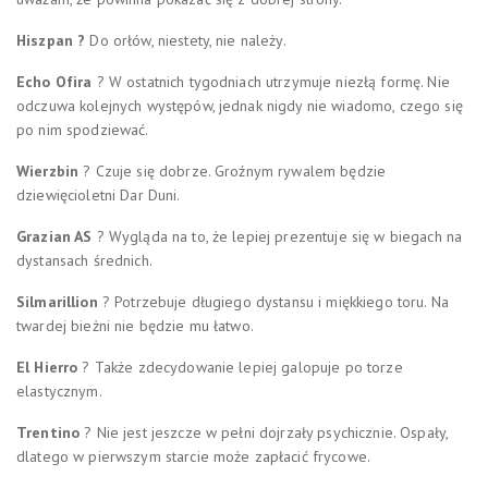
Hiszpan ?
Do orłów, niestety, nie należy.
Echo Ofira
? W ostatnich tygodniach utrzymuje niezłą formę. Nie
odczuwa kolejnych występów, jednak nigdy nie wiadomo, czego się
po nim spodziewać.
Wierzbin
? Czuje się dobrze. Groźnym rywalem będzie
dziewięcioletni Dar Duni.
Grazian AS
? Wygląda na to, że lepiej prezentuje się w biegach na
dystansach średnich.
Silmarillion
? Potrzebuje długiego dystansu i miękkiego toru. Na
twardej bieżni nie będzie mu łatwo.
El Hierro
? Także zdecydowanie lepiej galopuje po torze
elastycznym.
Trentino
? Nie jest jeszcze w pełni dojrzały psychicznie. Ospały,
dlatego w pierwszym starcie może zapłacić frycowe.