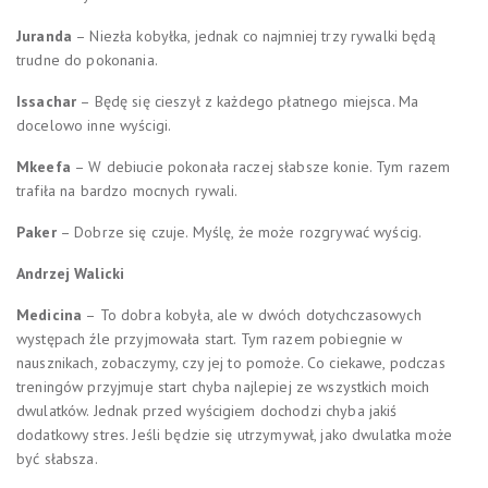
Juranda
– Niezła kobyłka, jednak co najmniej trzy rywalki będą
trudne do pokonania.
Issachar
– Będę się cieszył z każdego płatnego miejsca. Ma
docelowo inne wyścigi.
Mkeefa
– W debiucie pokonała raczej słabsze konie. Tym razem
trafiła na bardzo mocnych rywali.
Paker
– Dobrze się czuje. Myślę, że może rozgrywać wyścig.
Andrzej Walicki
Medicina
– To dobra kobyła, ale w dwóch dotychczasowych
występach źle przyjmowała start. Tym razem pobiegnie w
nausznikach, zobaczymy, czy jej to pomoże. Co ciekawe, podczas
treningów przyjmuje start chyba najlepiej ze wszystkich moich
dwulatków. Jednak przed wyścigiem dochodzi chyba jakiś
dodatkowy stres. Jeśli będzie się utrzymywał, jako dwulatka może
być słabsza.