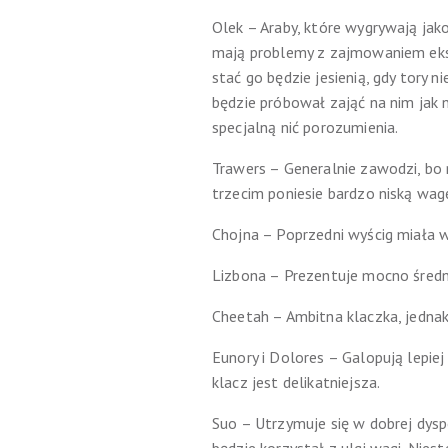
Olek – Araby, które wygrywają jak
mają problemy z zajmowaniem eksp
stać go będzie jesienią, gdy tory n
będzie próbował zająć na nim jak 
specjalną nić porozumienia.
Trawers – Generalnie zawodzi, bo n
trzecim poniesie bardzo niską wag
Chojna – Poprzedni wyścig miała w
Lizbona – Prezentuje mocno średni
Cheetah – Ambitna klaczka, jednak 
Eunory i Dolores – Galopują lepiej
klacz jest delikatniejsza.
Suo – Utrzymuje się w dobrej dyspo