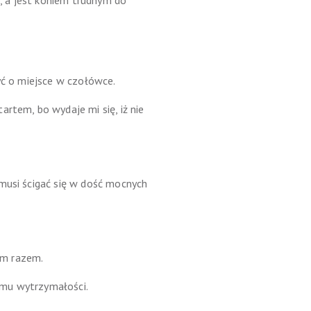
j, a jest koniem trudnym do
yć o miejsce w czołówce.
rtem, bo wydaje mi się, iż nie
 musi ścigać się w dość mocnych
cim razem.
e mu wytrzymałości.