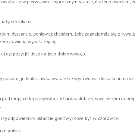
towała się w pierwszym tegorocznym starcie, dlatego uważam, że 
 małymi krokami.
kim dystansie, ponieważ chciałem, żeby zaznajomiła się z rywaliz
zem powinna wypaść lepiej.
ej dyspozycji i liczę na jego dobry występ.
y poziom, jednak stawka wydaje się wyrównana i kilka koni ma sza
 pod moją córką spisywała się bardzo dobrze, więc jestem dobrej 
.
e przy odpowiednim układzie gonitwy może być w czołówce.
ze pobiec.