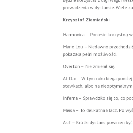
będzie korzystał z ulgi wagi. Nies
prowadzenia w dystansie. Wiele zal
Krzysztof Ziemiański
Harmonica – Poniesie korzystną wa
Marie Lou – Niedawno przechodziła
pokazała pełni możliwości.
Overton – Nie zmienił się.
Al-Dar – W tym roku biega poniżej
stawkach, albo na nieoptymalnym 
Inferna – Sprawdziło się to, co po
Meisa – To delikatna klacz. Po wyś
Asif – Krótki dystans powinien być