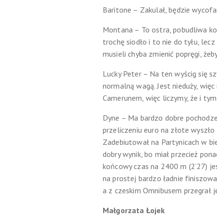
Baritone – Zakulał, będzie wycofa
Montana – To ostra, pobudliwa kob
trochę siodło i to nie do tyłu, le
musieli chyba zmienić popręgi, żeb
Lucky Peter – Na ten wyścig się s
normalną wagą. Jest nieduży, więc
Camerunem, więc liczymy, że i ty
Dyne – Ma bardzo dobre pochodzeni
przeliczeniu euro na złote wyszło 
Zadebiutował na Partynicach w bie
dobry wynik, bo miał przecież pon
końcowy czas na 2400 m (2’27) je
na prostej bardzo ładnie finiszował
a z czeskim Omnibusem przegrał je
Małgorzata Łojek