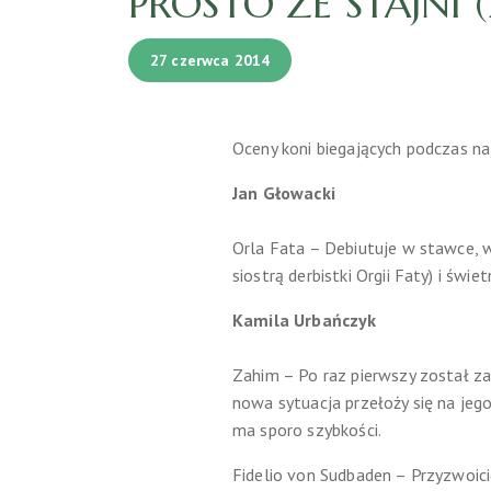
PROSTO ZE STAJNI 
27 czerwca 2014
Oceny koni biegających podczas na
Jan Głowacki
Orla Fata – Debiutuje w stawce, w
siostrą derbistki Orgii Faty) i św
Kamila Urbańczyk
Zahim – Po raz pierwszy został zap
nowa sytuacja przełoży się na jego
ma sporo szybkości.
Fidelio von Sudbaden – Przyzwoicie 