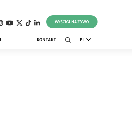
WYŚCIGI NA ŻYWO
U
KONTAKT
PL