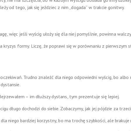
tety, nie ma szczęścia, bo w każdym wyścigu dosiada go inny dżoke
eży od tego, jak się jeździec z nim „dogada” w trakcie gonitwy.
gę, więc jeśli wyścig ułoży się dla niej pomyślnie, powinna walcz
 kryzys formy. Liczę, że poprawi się w porównaniu z pierwszym sta
 oczekiwań. Trudno znaleźć dla niego odpowiedni wyścig, bo albo
dystansie.
dejrzewałem – im dłuższy dystans, tym prezentuje się lepiej.
cigu długo dochodzi do siebie. Zobaczymy, jak jej pójdzie za trze
 dla niego bardziej korzystny, bo ma trochę szybkości, ale brakuj