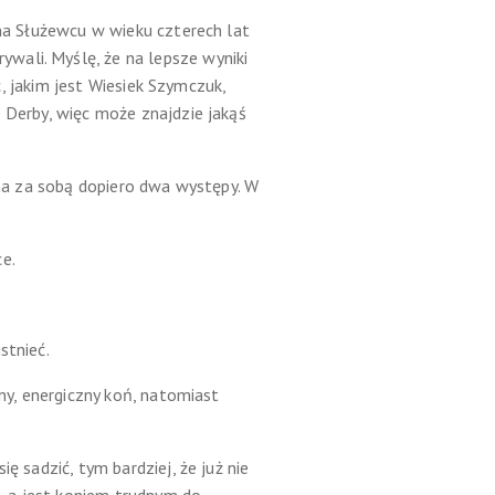
 na Służewcu w wieku czterech lat
wali. Myślę, że na lepsze wyniki
c, jakim jest Wiesiek Szymczuk,
 Derby, więc może znajdzie jakąś
 ma za sobą dopiero dwa występy. W
e.
stnieć.
cny, energiczny koń, natomiast
ę sadzić, tym bardziej, że już nie