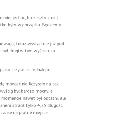
niej jechać, bo zeszło z niej
ystko było w porządku. Będziemy
adwagą, teraz wystartuje już pod
u był drugi w tym wyścigu za
 jako trzylatek. Jednak po
dę mówiąc nie liczyłem na tak
 wyścig był bardzo mocny, a
 momencie nawet był ostatni, ale
anera stracił tylko 4,25 długości,
zanse na płatne miejsce.