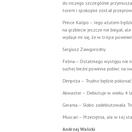
do niczego szczególnie przymuszany
torem i spokojnie został przepro
Prince Kalipo – Jego atutem będz
na grzbiecie jeszcze nie biegał, a
wydaje mi się, że w trójce powini
Sergiusz Zawgorodny
Felina – Ostatniego występu nie na
suchej bieżni powinna pobiec na 
Dimpriza – Trudno będzie pokonać 
Akwaster – Debiutuje w wieku 4 lat
Gerania – Słabo zadebiutowała. T
Muscari – Przeciętna, ale w tej st
Andrzej Walicki