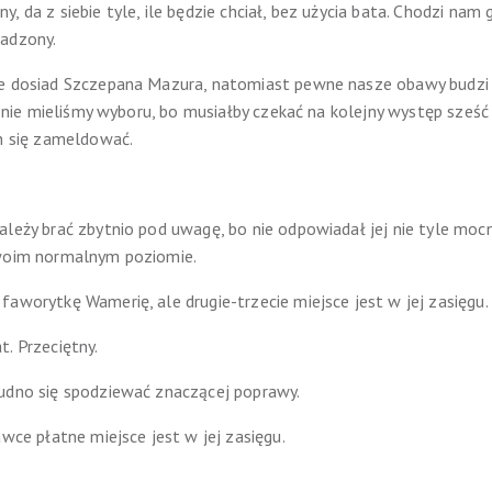
, da z siebie tyle, ile będzie chciał, bez użycia bata. Chodzi nam 
wadzony.
ie dosiad Szczepana Mazura, natomiast pewne nasze obawy budzi
le nie mieliśmy wyboru, bo musiałby czekać na kolejny występ sześć 
en się zameldować.
leży brać zbytnio pod uwagę, bo nie odpowiadał jej nie tyle mocno
swoim normalnym poziomie.
faworytkę Wamerię, ale drugie-trzecie miejsce jest w jej zasięgu.
. Przeciętny.
rudno się spodziewać znaczącej poprawy.
awce płatne miejsce jest w jej zasięgu.