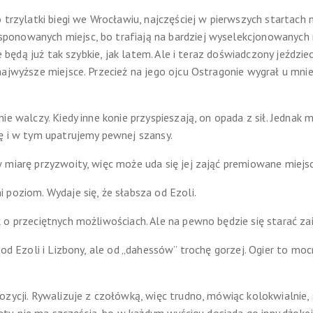
o trzylatki biegi we Wrocławiu, najczęściej w pierwszych startach
onowanych miejsc, bo trafiają na bardziej wyselekcjonowanych ry
ie będą już tak szybkie, jak latem. Ale i teraz doświadczony jeździe
najwyższe miejsce. Przecież na jego ojcu Ostragonie wygrał u mnie
ie walczy. Kiedy inne konie przyspieszają, on opada z sił. Jednak
ę i w tym upatrujemy pewnej szansy.
 miarę przyzwoity, więc może uda się jej zająć premiowane miejsc
 poziom. Wydaje się, że słabsza od Ezoli.
o przeciętnych możliwościach. Ale na pewno będzie się starać zai
 od Ezoli i Lizbony, ale od „dahessów” trochę gorzej. Ogier to mo
zycji. Rywalizuje z czołówką, więc trudno, mówiąc kolokwialnie, si