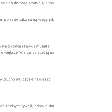
 stanie go do tego zmusić. Nie ma
zem poniesie taką samą wagę, jak
owała z końca stawki i musiała
e większe. Wierzę, że stać ją na
nak trudno mu będzie nawiązać
h trudnych rywali, jednak niska