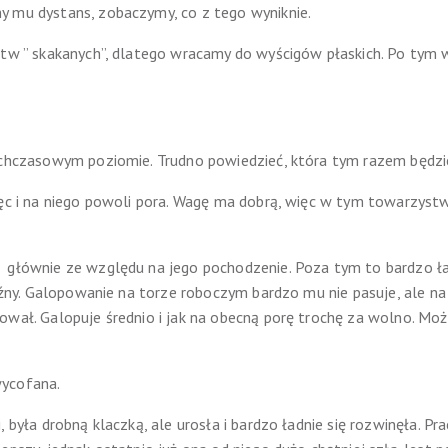
y mu dystans, zobaczymy, co z tego wyniknie.
itw ” skakanych”, dlatego wracamy do wyścigów płaskich. Po tym 
ychczasowym poziomie. Trudno powiedzieć, która tym razem będzie
więc i na niego powoli pora. Wagę ma dobrą, więc w tym towarzys
 głównie ze względu na jego pochodzenie. Poza tym to bardzo ł
późny. Galopowanie na torze roboczym bardzo mu nie pasuje, ale na 
ował. Galopuje średnio i jak na obecną porę trochę za wolno. Moż
wycofana.
, była drobną klaczką, ale urosła i bardzo ładnie się rozwinęła. 