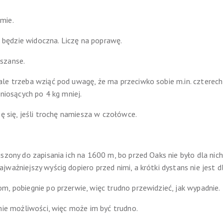
mie.
będzie widoczna. Liczę na poprawę.
szanse.
le trzeba wziąć pod uwagę, że ma przeciwko sobie m.in. czterec
 niosących po 4 kg mniej.
ę się, jeśli trochę namiesza w czołówce.
uszony do zapisania ich na 1600 m, bo przed Oaks nie było dla nic
ważniejszy wyścig dopiero przed nimi, a krótki dystans nie jest dl
m, pobiegnie po przerwie, więc trudno przewidzieć, jak wypadnie.
nie możliwości, więc może im być trudno.