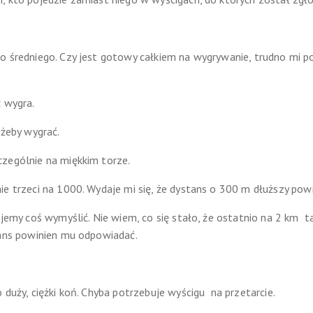
 średniego. Czy jest gotowy całkiem na wygrywanie, trudno mi pow
ż wygra.
 żeby wygrać.
czególnie na miękkim torze.
ie trzeci na 1000. Wydaje mi się, że dystans o 300 m dłuższy pow
ujemy coś wymyślić. Nie wiem, co się stało, że ostatnio na 2 km t
tans powinien mu odpowiadać.
 duży, ciężki koń. Chyba potrzebuje wyścigu na przetarcie.