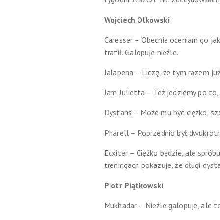
Wojciech Olkowski
Caresser – Obecnie oceniam go jako
trafił. Galopuje nieźle.
Jalapena – Liczę, że tym razem ju
Jam Julietta – Też jedziemy po to,
Dystans – Może mu być ciężko, sz
Pharell – Poprzednio był dwukrotn
Ecxiter – Ciężko będzie, ale sprób
treningach pokazuje, że długi dys
Piotr Piątkowski
Mukhadar – Nieźle galopuje, ale to