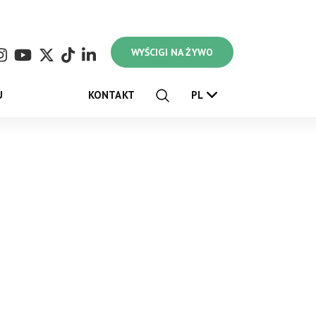
WYŚCIGI NA ŻYWO
U
KONTAKT
PL