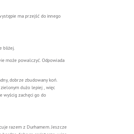
występie ma przejść do innego
 bliżej.
twie może powalczyć. Odpowiada
adny, dobrze zbudowany koń.
zielonym dużo lepiej , więc
e wyścig zachęci go do
Pracuje razem z Durhamem. Jeszcze