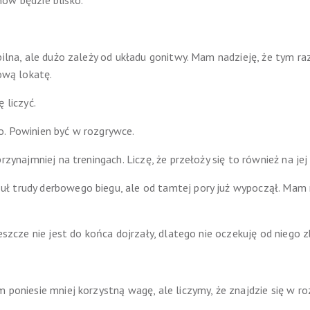
ów będzie blisko.
bilna, ale dużo zależy od układu gonitwy. Mam nadzieję, że tym raze
wą lokatę.
 liczyć.
o. Powinien być w rozgrywce.
przynajmniej na treningach. Liczę, że przełoży się to również na j
 trudy derbowego biegu, ale od tamtej pory już wypoczął. Mam na
jeszcze nie jest do końca dojrzały, dlatego nie oczekuję od niego z
 poniesie mniej korzystną wagę, ale liczymy, że znajdzie się w r