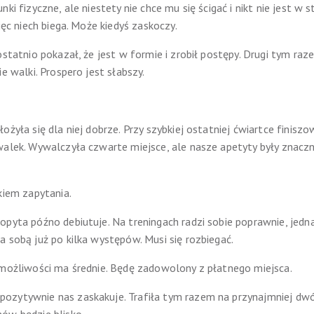
ki fizyczne, ale niestety nie chce mu się ścigać i nikt nie jest w
ięc niech biega. Może kiedyś zaskoczy.
ostatnio pokazał, że jest w formie i zrobił postępy. Drugi tym ra
e walki. Prospero jest słabszy.
ożyła się dla niej dobrze. Przy szybkiej ostatniej ćwiartce finisz
alek. Wywalczyła czwarte miejsce, ale nasze apetyty były znaczni
kiem zapytania.
opyta późno debiutuje. Na treningach radzi sobie poprawnie, jed
 sobą już po kilka występów. Musi się rozbiegać.
 możliwości ma średnie. Będę zadowolony z płatnego miejsca.
zytywnie nas zaskakuje. Trafiła tym razem na przynajmniej dwóc