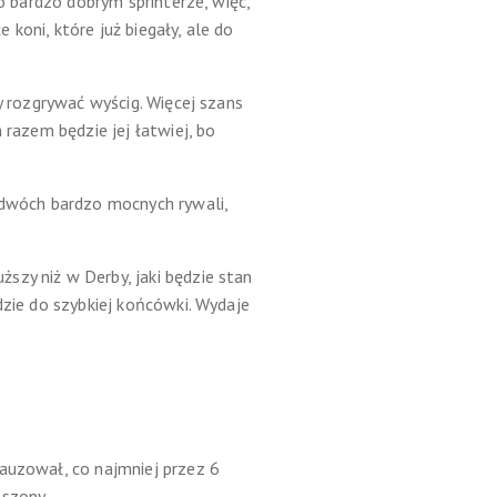
o bardzo dobrym sprinterze, więc,
koni, które już biegały, ale do
y rozgrywać wyścig. Więcej szans
 razem będzie jej łatwiej, bo
dwóch bardzo mocnych rywali,
szy niż w Derby, jaki będzie stan
dzie do szybkiej końcówki. Wydaje
pauzował, co najmniej przez 6
oszony.