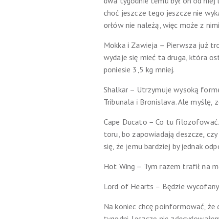
dwa tygodnie temu był on od niej l
choć jeszcze tego jeszcze nie wyka
orłów nie należą, więc może z nim
Mokka i Zawieja – Pierwsza już tro
wydaje się mieć ta druga, która os
poniesie 3,5 kg mniej.
Shalkar – Utrzymuje wysoką form
Tribunala i Bronislava. Ale myślę, 
Cape Ducato – Co tu filozofować. 
toru, bo zapowiadają deszcze, czy 
się, że jemu bardziej by jednak od
Hot Wing – Tym razem trafił na m
Lord of Hearts – Będzie wycofany
Na koniec chcę poinformować, że d
tygodni. Jeszcze nie zdecydowałem