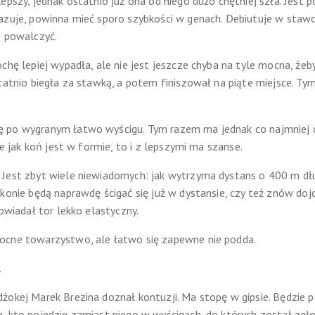
epszy, jednak ostatnio już ona od niego dużo chętniej szła. Jest p
zuje, powinna mieć sporo szybkości w genach. Debiutuje w stawce 
i powalczyć.
chę lepiej wypadła, ale nie jest jeszcze chyba na tyle mocna, żeb
tatnio biegła za stawką, a potem finiszował na piąte miejsce. Tym
ę po wygranym łatwo wyścigu. Tym razem ma jednak co najmniej 
ze jak koń jest w formie, to i z lepszymi ma szanse.
Jest zbyt wiele niewiadomych: jak wytrzyma dystans o 400 m dłuż
konie będą naprawdę ścigać się już w dystansie, czy też znów doj
powiadał tor lekko elastyczny.
ocne towarzystwo, ale łatwo się zapewne nie podda.
.
żokej Marek Brezina doznał kontuzji. Ma stopę w gipsie. Będzie 
, kto pojedzie zamiast niego w wyścigach, do których został zgł