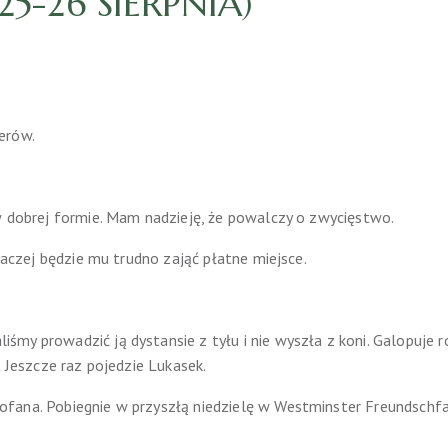
25-26 SIERPNIA)
erów.
w dobrej formie. Mam nadzieję, że powalczy o zwycięstwo.
 raczej będzie mu trudno zająć płatne miejsce.
śmy prowadzić ją dystansie z tyłu i nie wyszła z koni. Galopuj
. Jeszcze raz pojedzie Lukasek.
fana. Pobiegnie w przyszłą niedzielę w Westminster Freundschfa