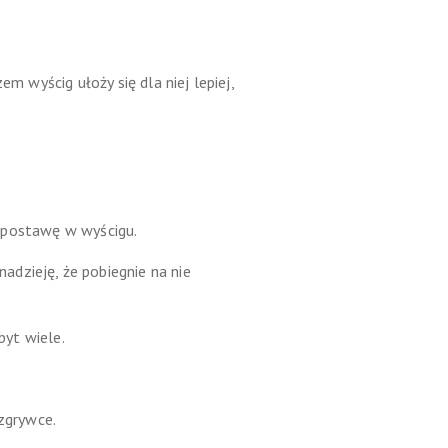
m wyścig ułoży się dla niej lepiej,
ej postawę w wyścigu.
dzieję, że pobiegnie na nie
byt wiele.
ozgrywce.