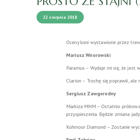
PROSTO ZE STAJNI (
22 sierpnia 2018
Oceny koni wystawione przez tren
Mariusz Wnorowski
Paramus – Wydaje mi się, że jest 
Clarion – Trochę się poprawił, ale
Sergiusz Zawgorodny
Markiza MNM – Ostatnio próbowali
przyspieszenia. Będzie zmiana jady
Kohinoor Diamond – Zostanie wyco
Emil Zahriev