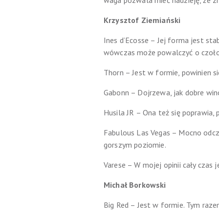
waga pozwala mieć nadzieję, że zn
Krzysztof Ziemiański
Ines d’Ecosse – Jej forma jest sta
wówczas może powalczyć o czoło
Thorn – Jest w formie, powinien się
Gabonn – Dojrzewa, jak dobre win
Husila JR – Ona też się poprawia, 
Fabulous Las Vegas – Mocno odczuł
gorszym poziomie.
Varese – W mojej opinii cały czas 
Michał Borkowski
Big Red – Jest w formie. Tym razem