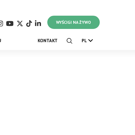
WYŚCIGI NA ŻYWO
U
KONTAKT
PL