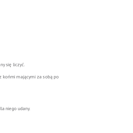
y się liczyć.
 z końmi mającymi za sobą po
la niego udany.