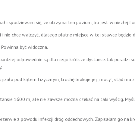
ał i spodziewam się, że utrzyma ten poziom, bo jest w niezłej fo
i i nie chce walczyć, dlatego płatne miejsce w tej stawce będzie
 Powinna być widoczna.
 bardziej odpowiednie są dla niego krótsze dystanse. Jak poradzi 
.
dojrzała pod kątem fizycznym, trochę brakuje jej „mocy”, stąd ma z
ystansie 1600 m, ale nie zawsze można czekać na taki wyścig. Myślę
 przerwie z powodu infekcji dróg oddechowych. Zapisałam go na kró