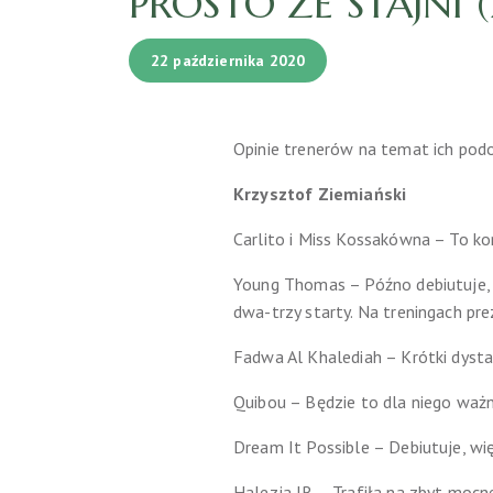
PROSTO ZE STAJNI (
22 października 2020
Opinie trenerów na temat ich pod
Krzysztof Ziemiański
Carlito i Miss Kossakówna – To kon
Young Thomas – Późno debiutuje, 
dwa-trzy starty. Na treningach prez
Fadwa Al Khalediah – Krótki dysta
Quibou – Będzie to dla niego ważn
Dream It Possible – Debiutuje, wię
Halezja JR – Trafiła na zbyt mocne