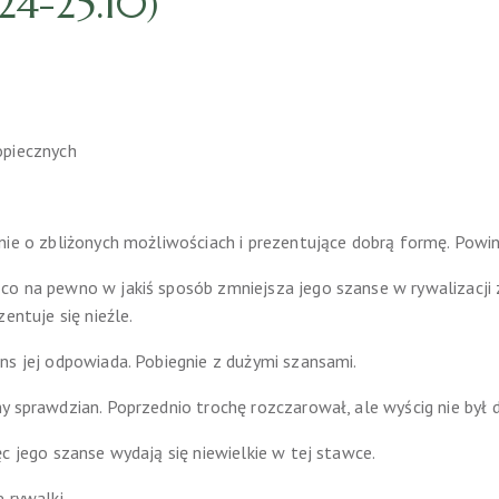
24-25.10)
opiecznych
ie o zbliżonych możliwościach i prezentujące dobrą formę. Powinn
co na pewno w jakiś sposób zmniejsza jego szanse w rywalizacji
entuje się nieźle.
ns jej odpowiada. Pobiegnie z dużymi szansami.
y sprawdzian. Poprzednio trochę rozczarował, ale wyścig nie był d
c jego szanse wydają się niewielkie w tej stawce.
 rywalki.