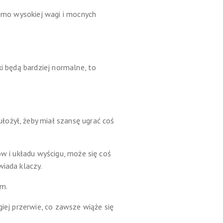
mimo wysokiej wagi i mocnych
i będą bardziej normalne, to
łożył, żeby miał szansę ugrać coś
ów i układu wyścigu, może się coś
wiada klaczy.
em.
giej przerwie, co zawsze wiąże się