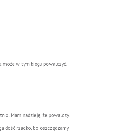
 ona może w tym biegu powalczyć.
atnio. Mam nadzieję, że powalczy.
iega dość rzadko, bo oszczędzamy