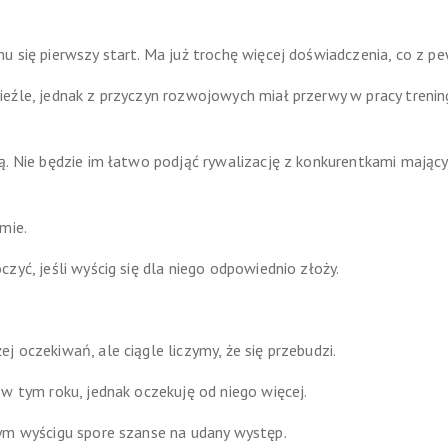
u się pierwszy start. Ma już trochę więcej doświadczenia, co z p
eźle, jednak z przyczyn rozwojowych miał przerwy w pracy trening
ą. Nie będzie im łatwo podjąć rywalizację z konkurentkami mają
mie.
zyć, jeśli wyścig się dla niego odpowiednio złoży.
 oczekiwań, ale ciągle liczymy, że się przebudzi.
 w tym roku, jednak oczekuję od niego więcej.
tym wyścigu spore szanse na udany występ.