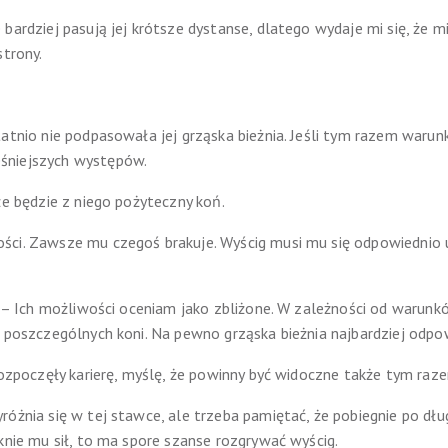
 bardziej pasują jej krótsze dystanse, dlatego wydaje mi się, że 
strony.
atnio nie podpasowała jej grząska bieżnia. Jeśli tym razem warunk
śniejszych występów.
że będzie z niego pożyteczny koń.
ci. Zawsze mu czegoś brakuje. Wyścig musi mu się odpowiednio u
k – Ich możliwości oceniam jako zbliżone. W zależności od warunk
ć poszczególnych koni. Na pewno grząska bieżnia najbardziej odpo
rozpoczęły karierę, myślę, że powinny być widoczne także tym raz
óżnia się w tej stawce, ale trzeba pamiętać, że pobiegnie po dłu
knie mu sił, to ma spore szanse rozgrywać wyścig.