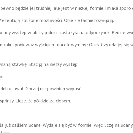
ewno będzie jej trudniej, ale jest w niezłej formie i miała sporo c
 Prezentują zbliżone możliwości. Obie się ładnie rozwijają.
udany występ w ub. tygodniu zasłużyła na odpoczynek. Będzie wy
m roku, ponieważ wyścigiem docelowym był Oaks. Czy uda jej się w
aną stawkę. Stać ją na niezły występ.
ie.
ebiutował. Gorzej nie powinien wypaść.
printy. Liczę, że pójdzie za ciosem.
a już całkiem udane. Wydaje się być w formie, więc liczę na udany
stans.