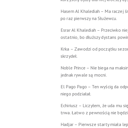
Hasem Al Khalediah – Ma raczej śre
po raz pierwszy na Służewcu.
Esrar Al Khalediah – Przeciwko nie
ostatnio, bo dłuższy dystans powin
Krka – Zawodzi od początku sezon
skrzydeł.
Noble Prince – Nie biega na maksi
jednak rywale są mocni.
El Pago Pago – Ten wyścig da odpo
niego podziałał.
Echiriusz – Liczyłem, że uda mu si
trwa. Łatwo z pewnością nie będzi
Hadjar – Pierwsze starty miała le