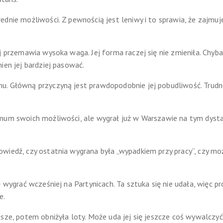
dnie możliwości. Z pewnością jest leniwy i to sprawia, że zajmuje
j przemawia wysoka waga. Jej forma raczej się nie zmieniła. Chyba
ien jej bardziej pasować.
u. Główną przyczyną jest prawdopodobnie jej pobudliwość. Trudn
mum swoich możliwości, ale wygrał już w Warszawie na tym dystan
wiedź, czy ostatnia wygrana była „wypadkiem przy pracy”, czy moż
ę wygrać wcześniej na Partynicach. Ta sztuka się nie udała, więc 
e.
psze, potem obniżyła loty. Może uda jej się jeszcze coś wywalczy