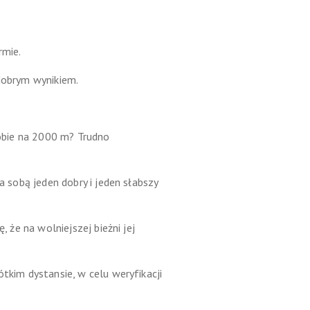
rmie.
 dobrym wynikiem.
sobie na 2000 m? Trudno
a sobą jeden dobry i jeden słabszy
, że na wolniejszej bieżni jej
tkim dystansie, w celu weryfikacji