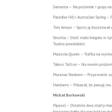
Samanta – Na poziomie I grupy na p
Paradise Hill i Australian Spring –
Tres Amour – Sporo ją kosztował 
Siruella – Dość mało biegała w ty
Trudno powiedzieć.
Mazovia Queen – Trafiła na wyrówn
Taboo Tattoo – Na swoim poziom
Muranas Nadeem – Przyzwoicie zad
Handarro – Pokazał, że pasują mu s
Michał Borkowski
Pipasol – Ostatnie dwa starty miał
korzystny byłby dla niej krótszy dy