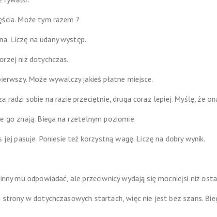
ęścia. Może tym razem ?
a. Liczę na udany występ.
orzej niż dotychczas.
pierwszy. Może wywalczy jakieś płatne miejsce.
 radzi sobie na razie przeciętnie, druga coraz lepiej. Myślę, że
ie go znają. Biega na rzetelnym poziomie.
 jej pasuje. Poniesie też korzystną wagę. Liczę na dobry wynik.
winny mu odpowiadać, ale przeciwnicy wydają się mocniejsi niż ost
j strony w dotychczasowych startach, więc nie jest bez szans. B