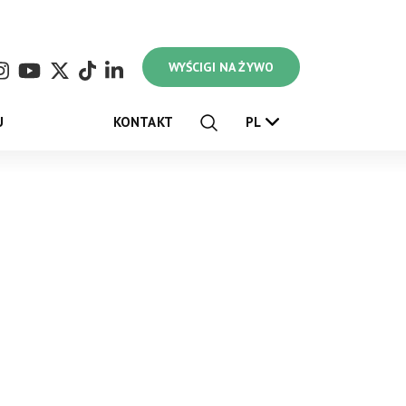
WYŚCIGI NA ŻYWO
U
KONTAKT
PL