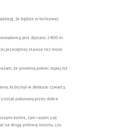
nadzieję, że będzie w końcowej
niewiadomą jest dystans 2400 m.
tej przeciętnej stawce też może
ażam, że powinna pobiec lepiej niż
dena, który był w debiucie czwarty.
dy został pokonany przez dobre
abszymi końmi, tym razem zaś
kać na drugą połowę sezonu, czy