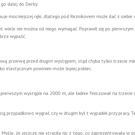
go dalej do Derby.
buje mocniejszej ręki, dlatego pod Reznikovem może dać z siebie w
byt wiele nie można od niego wymagać. Poprawił się po pierwszym
brze wypaść.
wą przerwę przed drugim występem, stąd chyba tylko trzecie mie
ekko elastycznym powinien może lepiej pobiec.
pierwszym występie na 2000 m, ale ładnie finiszował na trzecie m
cig przypadkowo wygrał, czy w drugim był t wypadek przy pracy. T
. Myśle, że jeszcze nie straciła nic z tego, co zaprezentowała w o