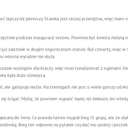
eć lepszy niż pierwszy. Stawka jest raczej przeciętna, więc mam 
ięstwie podczas inauguracji sezonu. Powinna być świeża. Jedyną 
już zaistniał w drugim tegorocznym starcie. Był czwarty, więc w 
mu wiosna wyraźnie nie służy.
zasie wyścigów dla klaczy, więc musi rywalizować z ogierami. Uw
a była dużo silniejsza.
ń, ale galopuje nieźle. Na treningach nie jest o wiele gorszy od Ar
 się ścigać. Myślę, że powinien wypaść lepiej niż debiucie, bo wte
isany do Iwna. Co prawda łatwo wygrał bieg III grupy, ale ze sł
ą czołówką. Bieg ten odpowie na pytanie czy dać mu spokój i pocze