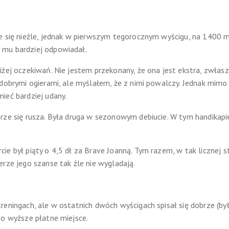
 się nieźle, jednak w pierwszym tegorocznym wyścigu, na 1400 m, 
 mu bardziej odpowiadał.
żej oczekiwań. Nie jestem przekonany, że ona jest ekstra, zwłaszc
 dobrymi ogierami, ale myślałem, że z nimi powalczy. Jednak mimo 
ieć bardziej udany.
rze się rusza. Była druga w sezonowym debiucie. W tym handikapie
ie był piąty o 4,5 dł za Brave Joanną. Tym razem, w tak licznej
erze jego szanse tak źle nie wygladają.
eningach, ale w ostatnich dwóch wyścigach spisał się dobrze (był 
 o wyższe płatne miejsce.