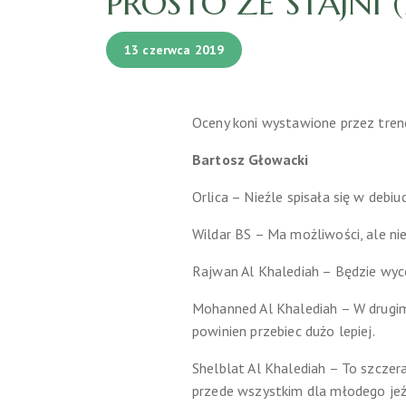
PROSTO ZE STAJNI 
13 czerwca 2019
Oceny koni wystawione przez tren
Bartosz Głowacki
Orlica – Nieźle spisała się w debiu
Wildar BS – Ma możliwości, ale nie
Rajwan Al Khalediah – Będzie wyc
Mohanned Al Khalediah – W drugi
powinien przebiec dużo lepiej.
Shelblat Al Khalediah – To szczera
przede wszystkim dla młodego jeźd