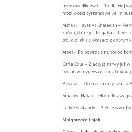
Imsexyandiknowit – To dla niej wyś
możliwości dystansowe. Jej minuse
Akifah i Hayat Al Khalediah – Pier
końmi, które już biegały nie będzi
łeb, ale jak się okazało z dobrym
Areej – Po powrocie na tor po kont
Carla Cola – Zjadły ją nerwy już 
będzie w rozgrywce, choć trudno 
Basalah – Do trzech razy sztuka. 
Amazing Nalah – Miała dłuższą prz
Lady Konstancin – Będzie wycofan
Małgorzata Łojek
Dilong – Lubi, jak jest mokro. Jes