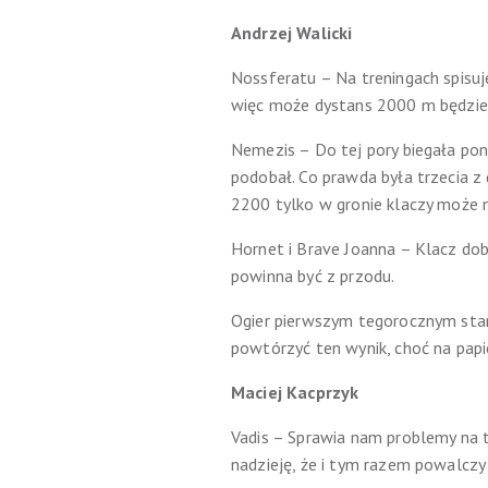
Andrzej Walicki
Nossferatu – Na treningach spisuje
więc może dystans 2000 m będzie
Nemezis – Do tej pory biegała poni
podobał. Co prawda była trzecia z
2200 tylko w gronie klaczy może m
Hornet i Brave Joanna – Klacz dob
powinna być z przodu.
Ogier pierwszym tegorocznym starc
powtórzyć ten wynik, choć na papi
Maciej Kacprzyk
Vadis – Sprawia nam problemy na tr
nadzieję, że i tym razem powalczy