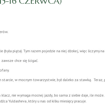
(15-16 CZERWCA)
erów.
cie (była piąta). Tym razem pojedzie na niej dżokej, więc liczymy n
 zawsze chce się ścigać.
ofany.
m starcie, w mocnym towarzystwie, był daleko za stawką. Teraz
 klacz, nie wymaga mocnej jazdy, bo sama z siebie daje, ile może.
źca Yuldasheva, który u nas od kilku miesięcy pracuje.