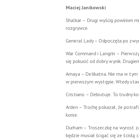
Maciej Janikowski
Shalkar – Drugi wyścig powinien mi
rozgrywce.
General Lady – Odpoczęła po zwyc
War Command i Langrin – Pierwszy 
się pokusić od dobry wynik. Drugie
Amaya – Delikatna. Nie ma w tym c
w pierwszym występie. Wtedy stawk
Cristiano – Debiutuje. To trudny ko
Arden – Trochę pokazał, że potrafi
konie.
Durham – Troszeczkę na wyrost zap
będzie musiał ścigać się ze ścisł