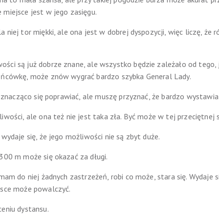
 miejsce jest w jego zasięgu.
niej tor miękki, ale ona jest w dobrej dyspozycji, więc liczę, że 
ci są już dobrze znane, ale wszystko będzie zależało od tego, ja
końcówkę, może znów wygrać bardzo szybka General Lady.
ie znacząco się poprawiać, ale muszę przyznać, że bardzo wystawia
wości, ale ona też nie jest taka zła. Być może w tej przeciętnej s
 wydaje się, że jego możliwości nie są zbyt duże.
1300 m może się okazać za długi.
 mam do niej żadnych zastrzeżeń, robi co może, stara się. Wydaje s
ejsce może powalczyć.
ceniu dystansu.