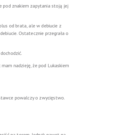
le pod znakiem zapytania stoją jej
plus od brata, ale w debiucie z
 debiucie. Ostatecznie przegrała o
 dochodzić.
ęc mam nadzieję, że pod Lukaskiem
j stawce powalczy o zwycięstwo.
rzejść na torem. Jednak nawet na