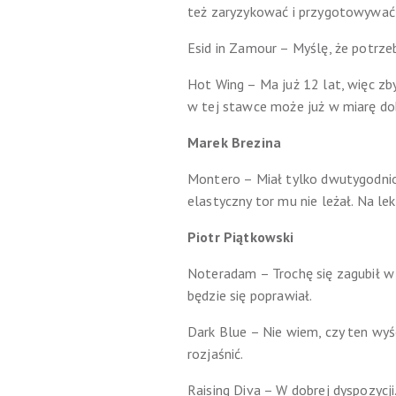
też zaryzykować i przygotowywać 
Esid in Zamour – Myślę, że potrze
Hot Wing – Ma już 12 lat, więc z
w tej stawce może już w miarę do
Marek Brezina
Montero – Miał tylko dwutygodnio
elastyczny tor mu nie leżał. Na l
Piotr Piątkowski
Noteradam – Trochę się zagubił w 
będzie się poprawiał.
Dark Blue – Nie wiem, czy ten wyś
rozjaśnić.
Raising Diva – W dobrej dyspozycji