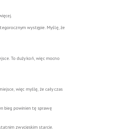
ięcej.
 tegorocznym występie. Myślę, że
jsce. To duży koń, więc mocno
iejsce, więc myślę, że cały czas
en bieg powinien tę sprawę
statnim zwycięskim starcie.