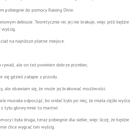
m pobiegnie do pomocy Raising Divie.
ym debiucie. Teoretycznie nic jej nie brakuje, więc jeśli będzie
 wyścig.
ociaż na najniższe płatne miejsce.
rywali, ale on też powinien dobrze przebiec.
 się gdzieś załapie z przodu.
y, ale obawiam się, że może jej brakować mozliwości.
ale musiała odpocząć, bo widać było po niej, że miała ciężki wyśc
ę z tyłu głowy mnie to martwi.
ocy i była druga, teraz pobiegnie dla siebie, więc liczę, że będzie
wnie chce wygrać ten wyścig.