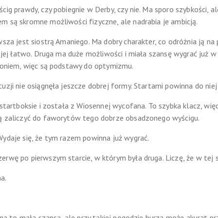
cig prawdy, czy pobiegnie w Derby, czy nie. Ma sporo szybkości, a
m są skromne możliwości fizyczne, ale nadrabia je ambicją.
wsza jest siostrą Amaniego. Ma dobry charakter, co odróżnia ją na 
e jej łatwo. Druga ma duże możliwości i miała szansę wygrać już w
 koniem, więc są podstawy do optymizmu.
uzji nie osiągnęła jeszcze dobrej formy. Startami powinna do niej
w startboksie i została z Wiosennej wycofana. To szybka klacz, wi
ją zaliczyć do faworytów tego dobrze obsadzonego wyścigu.
Wydaje się, że tym razem powinna już wygrać.
erwę po pierwszym starcie, w którym była druga. Liczę, że w te
a.
t na to mała szansa, ale przy takiej pogodzie burza może akurat p