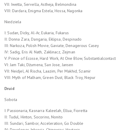
VII: Iwetta, Servella, Astheja, Belmondina
VIII: Dardara, Enigma Estela, Hossa, Nagonka
Niedziela
I: Sudan, Dicky, Al-Ar, Eukaria, Fukarus
II: Donna Zara, Dangaria, Eklipsa, Despinado
III: Narkoza, Polish Movie, Gaviate, Denagerous Casey
IV: Sadig, Eris Al Nath, Zaklinacz, Zejman
V: Prince of Ecosse, Hard Work, At One Blow, Substantialcontact
VI: Jam Taki, Dżumena, San Jose, Jansen
VII: Neidjel, Al Rischa, Laazim, Per Makhid, Szamir
VIII: Myth of Malham, Green Dust, Black Troy, Nepur
Druid
Sobota
I: Passionaria, Kasnarra Kaleelah, Ellua, Fioretta
II: Tudul, Hinton, Socorino, Nonito
III: Sundari, Sambor, Acceleration, Go Double
IV: Developer, Inkrecja, Chinowiec, Hectoris