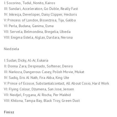
I: Socorino, Tudul, Nonito, Kairos
III: Sundari, Acceleration, Go Duble, Really Fast
IV: Inkrecja, Developer, Daisy Clipper, Hectoris
V: Princess of London, Bissectrisa, Tija, Galiba
VI: Perla, Budana, Ganima, Esma
VII: Servela, Belmondina, Bregelia, Ubeda
VIII: Enigma Estela, Alglax, Dardara, Nerona
Niedziela
I: Sudan, Dicky, Al-Ar, Eukaria
II: Donna Zara, Despinado, Softener, Deniro
III: Narkoza, Dangerous Casey, Polish Movie, Mukat
IV: Sadiq, Eris Al Nath, Fira Akba, King Ute
V: Prince of Ecosse, Substantialcontact, All About Cosio, Hard Work
VI: Flying Colour, Dżumena, San Jose, Jensen
VII: Neidjel, Frygana, Al Rischa, Per Makhid
VIII: Khilona, Tampa Bay, Black Troy, Green Dust
Finisz