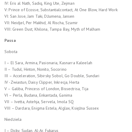
IV: Eris al Nath, Sadiq, King Ute, Zejman
V: Prince of Ecosse, Substantialcontact, At One Blow, Hard Work
VI: San Jose, Jam Taki, Dżumena, Jansen
VII: Neidjel, Per Makhid, Al Rischa, Szamir
VIII: Green Dust, Khilona, Tampa Bay, Myth of Malham
Passa
Sobota
I – El Sara, Armina, Pasionaria, Kasnarra Kaleelah
II – Tudul, Hinton, Nonito, Socorino
III – Acceleration, Sibirsky Sobol, Go Double, Sundari
IV -Zwiastun, Daisy Clipper, Inkrecja, Herta
V – Galiba, Princess of London, Bissectrisa, Tija
VI – Perla, Budana, Enkantada, Ganima
VII – Ivetta, Astehja, Servela, Imola SQ
VIII – Dardara, Enigma Estela, Alglax, Księżna Sussex
Niedziela
I – Dicky, Sudan, Al-Ar, Fukarus