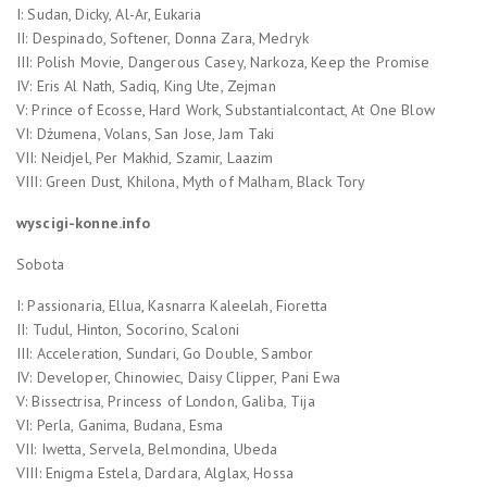
I: Sudan, Dicky, Al-Ar, Eukaria
II: Despinado, Softener, Donna Zara, Medryk
III: Polish Movie, Dangerous Casey, Narkoza, Keep the Promise
IV: Eris Al Nath, Sadiq, King Ute, Zejman
V: Prince of Ecosse, Hard Work, Substantialcontact, At One Blow
VI: Dżumena, Volans, San Jose, Jam Taki
VII: Neidjel, Per Makhid, Szamir, Laazim
VIII: Green Dust, Khilona, Myth of Malham, Black Tory
wyscigi-konne.info
Sobota
I: Passionaria, Ellua, Kasnarra Kaleelah, Fioretta
II: Tudul, Hinton, Socorino, Scaloni
III: Acceleration, Sundari, Go Double, Sambor
IV: Developer, Chinowiec, Daisy Clipper, Pani Ewa
V: Bissectrisa, Princess of London, Galiba, Tija
VI: Perla, Ganima, Budana, Esma
VII: Iwetta, Servela, Belmondina, Ubeda
VIII: Enigma Estela, Dardara, Alglax, Hossa