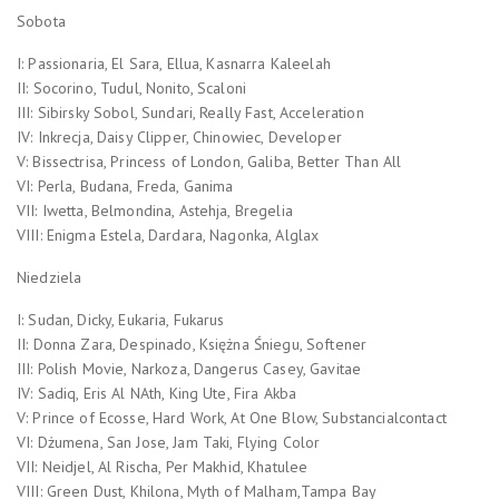
Sobota
I: Passionaria, El Sara, Ellua, Kasnarra Kaleelah
II: Socorino, Tudul, Nonito, Scaloni
III: Sibirsky Sobol, Sundari, Really Fast, Acceleration
IV: Inkrecja, Daisy Clipper, Chinowiec, Developer
V: Bissectrisa, Princess of London, Galiba, Better Than All
VI: Perla, Budana, Freda, Ganima
VII: Iwetta, Belmondina, Astehja, Bregelia
VIII: Enigma Estela, Dardara, Nagonka, Alglax
Niedziela
I: Sudan, Dicky, Eukaria, Fukarus
II: Donna Zara, Despinado, Księżna Śniegu, Softener
III: Polish Movie, Narkoza, Dangerus Casey, Gavitae
IV: Sadiq, Eris Al NAth, King Ute, Fira Akba
V: Prince of Ecosse, Hard Work, At One Blow, Substancialcontact
VI: Dżumena, San Jose, Jam Taki, Flying Color
VII: Neidjel, Al Rischa, Per Makhid, Khatulee
VIII: Green Dust, Khilona, Myth of Malham,Tampa Bay