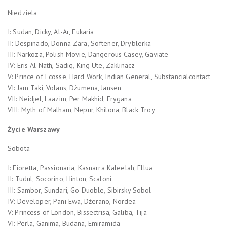
Niedziela
I: Sudan, Dicky, Al-Ar, Eukaria
II: Despinado, Donna Zara, Softener, Dryblerka
III: Narkoza, Polish Movie, Dangerous Casey, Gaviate
IV: Eris Al Nath, Sadiq, King Ute, Zaklinacz
V: Prince of Ecosse, Hard Work, Indian General, Substancialcontact
VI: Jam Taki, Volans, Dżumena, Jansen
VII: Neidjel, Laazim, Per Makhid, Frygana
VIII: Myth of Malham, Nepur, Khilona, Black Troy
Życie Warszawy
Sobota
I: Fioretta, Passionaria, Kasnarra Kaleelah, Ellua
II: Tudul, Socorino, Hinton, Scaloni
III: Sambor, Sundari, Go Duoble, Sibirsky Sobol
IV: Developer, Pani Ewa, Dżerano, Nordea
V: Princess of London, Bissectrisa, Galiba, Tija
VI: Perla, Ganima, Budana, Emiramida