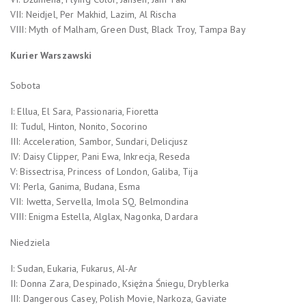
VII: Neidjel, Per Makhid, Lazim, Al Rischa
VIII: Myth of Malham, Green Dust, Black Troy, Tampa Bay
Kurier Warszawski
Sobota
I: Ellua, El Sara, Passionaria, Fioretta
II: Tudul, Hinton, Nonito, Socorino
III: Acceleration, Sambor, Sundari, Delicjusz
IV: Daisy Clipper, Pani Ewa, Inkrecja, Reseda
V: Bissectrisa, Princess of London, Galiba, Tija
VI: Perla, Ganima, Budana, Esma
VII: Iwetta, Servella, Imola SQ, Belmondina
VIII: Enigma Estella, Alglax, Nagonka, Dardara
Niedziela
I: Sudan, Eukaria, Fukarus, Al-Ar
II: Donna Zara, Despinado, Księżna Śniegu, Dryblerka
III: Dangerous Casey, Polish Movie, Narkoza, Gaviate