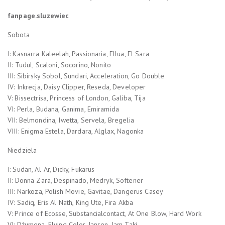
fanpage.sluzewiec
Sobota
I: Kasnarra Kaleelah, Passionaria, Ellua, El Sara
II: Tudul, Scaloni, Socorino, Nonito
III: Sibirsky Sobol, Sundari, Acceleration, Go Double
IV: Inkrecja, Daisy Clipper, Reseda, Developer
V: Bissectrisa, Princess of London, Galiba, Tija
VI: Perla, Budana, Ganima, Emiramida
VII: Belmondina, Iwetta, Servela, Bregelia
VIII: Enigma Estela, Dardara, Alglax, Nagonka
Niedziela
I: Sudan, Al-Ar, Dicky, Fukarus
II: Donna Zara, Despinado, Medryk, Softener
III: Narkoza, Polish Movie, Gavitae, Dangerus Casey
IV: Sadiq, Eris Al Nath, King Ute, Fira Akba
V: Prince of Ecosse, Substancialcontact, At One Blow, Hard Work
VI: Dżumena, Flying Color, Jansen, Jam Taki