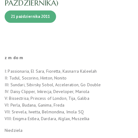
PAŹDZIERNIKA)
21 października 2011
z m do m
I: Passionaria, El Sara, Fioretta, Kasnarra Kaleelah
II: Tudul, Socorino, Hinton, Nonito
III: Sundari, Sibirsky Sobol, Acceleration, Go Double
IV: Daisy Clipper, Inkrecja, Developer, Mariola
V: Bissectrisa, Princess of London, Tija, Galiba
VI: Perla, Budana, Ganima, Freda
VII: Srevela, Iwetta, Belmondina, Imola SQ
VIII: Enigma Estlea, Dardara, Alglax, Muszelka
Niedziela