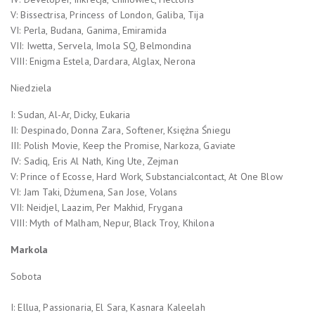
V: Bissectrisa, Princess of London, Galiba, Tija
VI: Perla, Budana, Ganima, Emiramida
VII: Iwetta, Servela, Imola SQ, Belmondina
VIII: Enigma Estela, Dardara, Alglax, Nerona
Niedziela
I: Sudan, Al-Ar, Dicky, Eukaria
II: Despinado, Donna Zara, Softener, Księżna Śniegu
III: Polish Movie, Keep the Promise, Narkoza, Gaviate
IV: Sadiq, Eris Al Nath, King Ute, Zejman
V: Prince of Ecosse, Hard Work, Substancialcontact, At One Blow
VI: Jam Taki, Dżumena, San Jose, Volans
VII: Neidjel, Laazim, Per Makhid, Frygana
VIII: Myth of Malham, Nepur, Black Troy, Khilona
Markola
Sobota
I: Ellua, Passionaria, El Sara, Kasnara Kaleelah