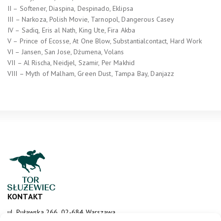
II – Softener, Diaspina, Despinado, Eklipsa
III – Narkoza, Polish Movie, Tarnopol, Dangerous Casey
IV – Sadiq, Eris al Nath, King Ute, Fira Akba
V – Prince of Ecosse, At One Blow, Substantialcontact, Hard Work
VI – Jansen, San Jose, Dżumena, Volans
VII – Al Rischa, Neidjel, Szamir, Per Makhid
VIII – Myth of Malham, Green Dust, Tampa Bay, Danjazz
KONTAKT
ul. Puławska 266, 02-684 Warszawa