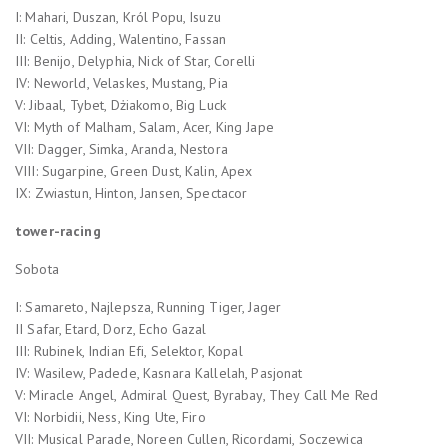
I: Mahari, Duszan, Król Popu, Isuzu
II: Celtis, Adding, Walentino, Fassan
III: Benijo, Delyphia, Nick of Star, Corelli
IV: Neworld, Velaskes, Mustang, Pia
V: Jibaal, Tybet, Dżiakomo, Big Luck
VI: Myth of Malham, Salam, Acer, King Jape
VII: Dagger, Simka, Aranda, Nestora
VIII: Sugarpine, Green Dust, Kalin, Apex
IX: Zwiastun, Hinton, Jansen, Spectacor
tower-racing
Sobota
I: Samareto, Najlepsza, Running Tiger, Jager
II Safar, Etard, Dorz, Echo Gazal
III: Rubinek, Indian Efi, Selektor, Kopal
IV: Wasilew, Padede, Kasnara Kallelah, Pasjonat
V: Miracle Angel, Admiral Quest, Byrabay, They Call Me Red
VI: Norbidii, Ness, King Ute, Firo
VII: Musical Parade, Noreen Cullen, Ricordami, Soczewica