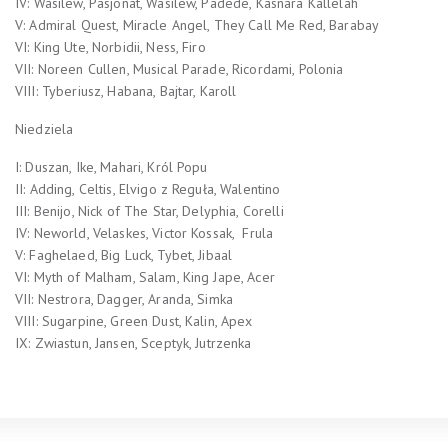
IV: Wasilew, Pasjonat, Wasilew, Padede, Kasnara Kallelah
V: Admiral Quest, Miracle Angel, They Call Me Red, Barabay
VI: King Ute, Norbidii, Ness, Firo
VII: Noreen Cullen, Musical Parade, Ricordami, Polonia
VIII: Tyberiusz, Habana, Bajtar, Karoll
Niedziela
I: Duszan, Ike, Mahari, Król Popu
II: Adding, Celtis, Elvigo z Reguła, Walentino
III: Benijo, Nick of The Star, Delyphia, Corelli
IV: Neworld, Velaskes, Victor Kossak, Frula
V: Faghelaed, Big Luck, Tybet, Jibaal
VI: Myth of Malham, Salam, King Jape, Acer
VII: Nestrora, Dagger, Aranda, Simka
VIII: Sugarpine, Green Dust, Kalin, Apex
IX: Zwiastun, Jansen, Sceptyk, Jutrzenka