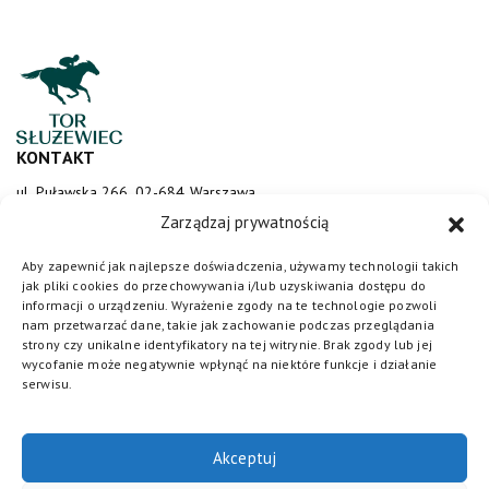
KONTAKT
ul. Puławska 266, 02-684 Warszawa
sluzewiec@totalizator.pl
Zarządzaj prywatnością
KONTAKT DLA MEDIÓW
Aby zapewnić jak najlepsze doświadczenia, używamy technologii takich
jak pliki cookies do przechowywania i/lub uzyskiwania dostępu do
media@torsluzewiec.pl
informacji o urządzeniu. Wyrażenie zgody na te technologie pozwoli
nam przetwarzać dane, takie jak zachowanie podczas przeglądania
strony czy unikalne identyfikatory na tej witrynie. Brak zgody lub jej
wycofanie może negatywnie wpłynąć na niektóre funkcje i działanie
DOŁĄCZ DO NAS
serwisu.
Akceptuj