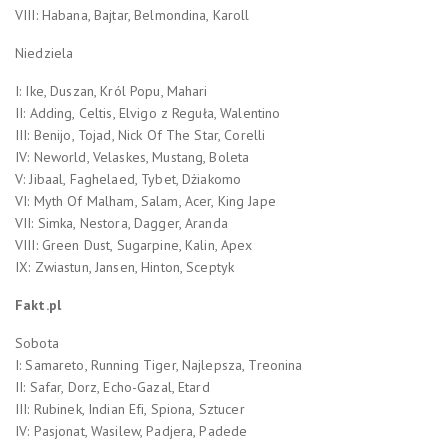
VIII: Habana, Bajtar, Belmondina, Karoll
Niedziela
I: Ike, Duszan, Król Popu, Mahari
II: Adding, Celtis, Elvigo z Reguła, Walentino
III: Benijo, Tojad, Nick Of The Star, Corelli
IV: Neworld, Velaskes, Mustang, Boleta
V: Jibaal, Faghelaed, Tybet, Dżiakomo
VI: Myth Of Malham, Salam, Acer, King Jape
VII: Simka, Nestora, Dagger, Aranda
VIII: Green Dust, Sugarpine, Kalin, Apex
IX: Zwiastun, Jansen, Hinton, Sceptyk
Fakt.pl
Sobota
I: Samareto, Running Tiger, Najlepsza, Treonina
II: Safar, Dorz, Echo-Gazal, Etard
III: Rubinek, Indian Efi, Spiona, Sztucer
IV: Pasjonat, Wasilew, Padjera, Padede