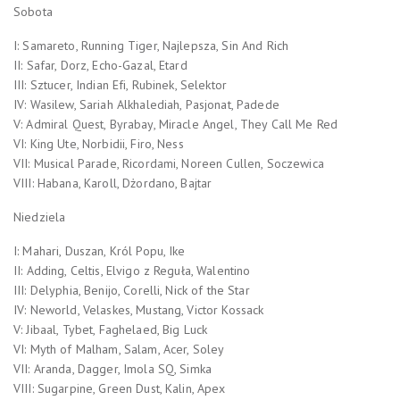
Sobota
I: Samareto, Running Tiger, Najlepsza, Sin And Rich
II: Safar, Dorz, Echo-Gazal, Etard
III: Sztucer, Indian Efi, Rubinek, Selektor
IV: Wasilew, Sariah Alkhalediah, Pasjonat, Padede
V: Admiral Quest, Byrabay, Miracle Angel, They Call Me Red
VI: King Ute, Norbidii, Firo, Ness
VII: Musical Parade, Ricordami, Noreen Cullen, Soczewica
VIII: Habana, Karoll, Dżordano, Bajtar
Niedziela
I: Mahari, Duszan, Król Popu, Ike
II: Adding, Celtis, Elvigo z Reguła, Walentino
III: Delyphia, Benijo, Corelli, Nick of the Star
IV: Neworld, Velaskes, Mustang, Victor Kossack
V: Jibaal, Tybet, Faghelaed, Big Luck
VI: Myth of Malham, Salam, Acer, Soley
VII: Aranda, Dagger, Imola SQ, Simka
VIII: Sugarpine, Green Dust, Kalin, Apex