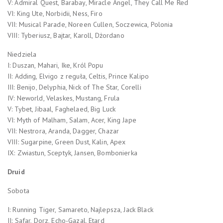
V: Admiral Quest, Barabay, Miracle Angel, They Call Me Red
VI: King Ute, Norbidii, Ness, Firo
VII: Musical Parade, Noreen Cullen, Soczewica, Polonia
VIII: Tyberiusz, Bajtar, Karoll, Dżordano
Niedziela
I: Duszan, Mahari, Ike, Król Popu
II: Adding, Elvigo z reguła, Celtis, Prince Kalipo
III: Benijo, Delyphia, Nick of The Star, Corelli
IV: Neworld, Velaskes, Mustang, Frula
V: Tybet, Jibaal, Faghelaed, Big Luck
VI: Myth of Malham, Salam, Acer, King Jape
VII: Nestrora, Aranda, Dagger, Chazar
VIII: Sugarpine, Green Dust, Kalin, Apex
IX: Zwiastun, Sceptyk, Jansen, Bombonierka
Druid
Sobota
I: Running Tiger, Samareto, Najlepsza, Jack Black
II: Safar, Dorz, Echo-Gazal, Etard