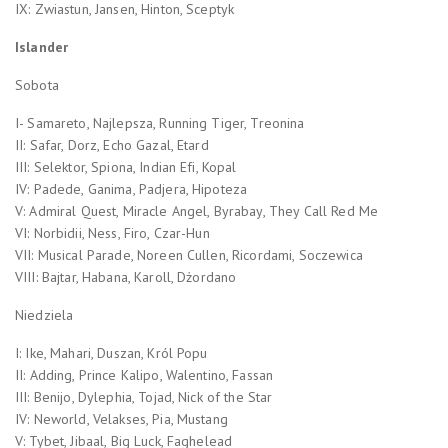
IX: Zwiastun, Jansen, Hinton, Sceptyk
Islander
Sobota
I- Samareto, Najlepsza, Running Tiger, Treonina
II: Safar, Dorz, Echo Gazal, Etard
III: Selektor, Spiona, Indian Efi, Kopal
IV: Padede, Ganima, Padjera, Hipoteza
V: Admiral Quest, Miracle Angel, Byrabay, They Call Red Me
VI: Norbidii, Ness, Firo, Czar-Hun
VII: Musical Parade, Noreen Cullen, Ricordami, Soczewica
VIII: Bajtar, Habana, Karoll, Dżordano
Niedziela
I: Ike, Mahari, Duszan, Król Popu
II: Adding, Prince Kalipo, Walentino, Fassan
III: Benijo, Dylephia, Tojad, Nick of the Star
IV: Neworld, Velakses, Pia, Mustang
V: Tybet, Jibaal, Big Luck, Faghelead