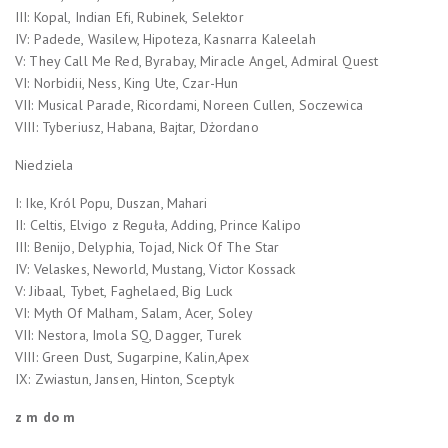
III: Kopal, Indian Efi, Rubinek, Selektor
IV: Padede, Wasilew, Hipoteza, Kasnarra Kaleelah
V: They Call Me Red, Byrabay, Miracle Angel, Admiral Quest
VI: Norbidii, Ness, King Ute, Czar-Hun
VII: Musical Parade, Ricordami, Noreen Cullen, Soczewica
VIII: Tyberiusz, Habana, Bajtar, Dżordano
Niedziela
I: Ike, Król Popu, Duszan, Mahari
II: Celtis, Elvigo z Reguła, Adding, Prince Kalipo
III: Benijo, Delyphia, Tojad, Nick Of The Star
IV: Velaskes, Neworld, Mustang, Victor Kossack
V: Jibaal, Tybet, Faghelaed, Big Luck
VI: Myth Of Malham, Salam, Acer, Soley
VII: Nestora, Imola SQ, Dagger, Turek
VIII: Green Dust, Sugarpine, Kalin,Apex
IX: Zwiastun, Jansen, Hinton, Sceptyk
z m do m