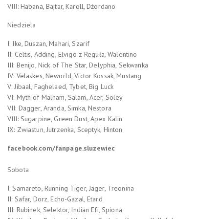
VIII: Habana, Bajtar, Karoll, Dżordano
Niedziela
I: Ike, Duszan, Mahari, Szarif
II: Celtis, Adding, Elvigo z Reguła, Walentino
III: Benijo, Nick of The Star, Delyphia, Sekwanka
IV: Velaskes, Neworld, Victor Kossak, Mustang
V: Jibaal, Faghelaed, Tybet, Big Luck
VI: Myth of Malham, Salam, Acer, Soley
VII: Dagger, Aranda, Simka, Nestora
VIII: Sugarpine, Green Dust, Apex Kalin
IX: Zwiastun, Jutrzenka, Sceptyk, Hinton
facebook.com/fanpage.sluzewiec
Sobota
I: Samareto, Running Tiger, Jager, Treonina
II: Safar, Dorz, Echo-Gazal, Etard
III: Rubinek, Selektor, Indian Efi, Spiona