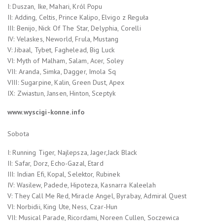
I: Duszan, Ike, Mahari, Król Popu
II: Adding, Celtis, Prince Kalipo, Elvigo z Reguła
III: Benijo, Nick Of The Star, Delyphia, Corelli
IV: Velaskes, Neworld, Frula, Mustang
V: Jibaal, Tybet, Faghelead, Big Luck
VI: Myth of Malham, Salam, Acer, Soley
VII: Aranda, Simka, Dagger, Imola Sq
VIII: Sugarpine, Kalin, Green Dust, Apex
IX: Zwiastun, Jansen, Hinton, Sceptyk
www.wyscigi-konne.info
Sobota
I: Running Tiger, Najlepsza, Jager,Jack Black
II: Safar, Dorz, Echo-Gazal, Etard
III: Indian Efi, Kopal, Selektor, Rubinek
IV: Wasilew, Padede, Hipoteza, Kasnarra Kaleelah
V: They Call Me Red, Miracle Angel, Byrabay, Admiral Quest
VI: Norbidii, King Ute, Ness, Czar-Hun
VII: Musical Parade, Ricordami, Noreen Cullen, Soczewica