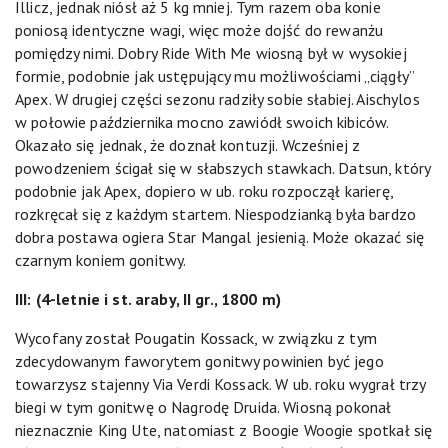
Illicz, jednak niósł aż 5 kg mniej. Tym razem oba konie
poniosą identyczne wagi, więc może dojść do rewanżu
pomiędzy nimi. Dobry Ride With Me wiosną był w wysokiej
formie, podobnie jak ustępujący mu możliwościami „ciągły”
Apex. W drugiej części sezonu radziły sobie słabiej. Aischylos
w połowie października mocno zawiódł swoich kibiców.
Okazało się jednak, że doznał kontuzji. Wcześniej z
powodzeniem ścigał się w słabszych stawkach. Datsun, który
podobnie jak Apex, dopiero w ub. roku rozpoczął karierę,
rozkręcał się z każdym startem. Niespodzianką była bardzo
dobra postawa ogiera Star Mangal jesienią. Może okazać się
czarnym koniem gonitwy.
III: (4-letnie i st. araby, II gr., 1800 m)
Wycofany został Pougatin Kossack, w związku z tym
zdecydowanym faworytem gonitwy powinien być jego
towarzysz stajenny Via Verdi Kossack. W ub. roku wygrał trzy
biegi w tym gonitwę o Nagrodę Druida. Wiosną pokonał
nieznacznie King Ute, natomiast z Boogie Woogie spotkał się