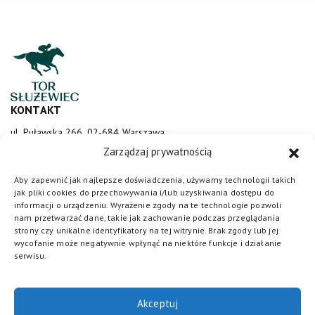
KONTAKT
ul. Puławska 266, 02-684 Warszawa
sluzewiec@totalizator.pl
Zarządzaj prywatnością
KONTAKT DLA MEDIÓW
Aby zapewnić jak najlepsze doświadczenia, używamy technologii takich
jak pliki cookies do przechowywania i/lub uzyskiwania dostępu do
media@torsluzewiec.pl
informacji o urządzeniu. Wyrażenie zgody na te technologie pozwoli
nam przetwarzać dane, takie jak zachowanie podczas przeglądania
strony czy unikalne identyfikatory na tej witrynie. Brak zgody lub jej
wycofanie może negatywnie wpłynąć na niektóre funkcje i działanie
DOŁĄCZ DO NAS
serwisu.
Akceptuj