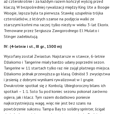
aż czterokrotnie i za każdym razem kończył wyścig przed
klaczą. W bezpośredniej rywalizacji między King Ute a Boogie
Woogie, lepsza była ta pierwsza. Stawkę uzupełnia trójka
czterolatków, z których szanse na podjęcia walki ze
starszymi końmi ma raczej tylko niezły w wieku 3-lat Ekorix.
Trenowane przez Sergiusza Zawgorodnego El Mulato i
Stinger zadebiutują.
IV: (4-letnie i st., III gr., 1300 m)
Wycofany został Zwiastun. Najstarsze w stawce, 6-letnie
Dżiakomo i Tangerine miały bardzo udany poprzedni sezon.
Tangerine w 11 startach tylko raz nie zajął płatnego miejsca.
Dżiakomo jednak przewyższa go klasą. Odniósł 3 zwycięstwa
i jesienią z dobrymi wynikami rywalizował w I grupie.
Dwukrotnie spotkał się z Konbolą. Ubiegłoroczny bilans ich
spotkań – 1:1. Solo Su pod koniec sezonu pokonał zarówno
ogiera, jak i klacz. Tym razem dodatkowo poniesie
najkorzystniejszą wagę, więc nie jest bez szans na
powtórzenie sukcesu. Tampa Bay to solidny sprinter, ścigał