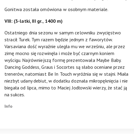
Gonitwa została omówiona w osobnym materiale.
VIII: (3-latki, III gr., 1400 m)
Ostatniego dnia sezonu w samym celowniku zwycięstwo
stracił Turek. Tym razem będzie jednym z faworytów.
Varsaviana dość wyraźnie uległa mu we wrześniu, ale przez
zimę mocno się rozwinęła i może być czarnym koniem
wyścigu. Najrówniejszą formę prezentowała Maybe Baby.
Dancing Goddess, Graus i Socortes są słabo oceniane przez
trenerów, natomiast Be In Touch wyróżnia się w stajni. Miała
niezbyt udany debiut, w dodatku doznała mikropęknięcia i nie
biegała od lipca, mimo to Maciej Jodłowski wierzy, że stać ją
na sukces.
Info