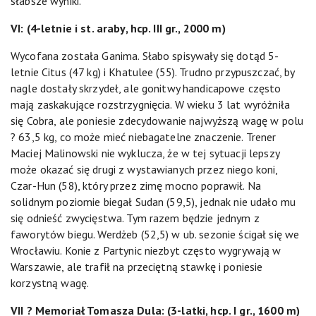
słabsze wyniki.
VI: (4-letnie i st. araby, hcp. III gr., 2000 m)
Wycofana została Ganima. Słabo spisywały się dotąd 5-
letnie Citus (47 kg) i Khatulee (55). Trudno przypuszczać, by
nagle dostały skrzydeł, ale gonitwy handicapowe często
mają zaskakujące rozstrzygnięcia. W wieku 3 lat wyróżniła
się Cobra, ale poniesie zdecydowanie najwyższą wagę w polu
? 63,5 kg, co może mieć niebagatelne znaczenie. Trener
Maciej Malinowski nie wyklucza, że w tej sytuacji lepszy
może okazać się drugi z wystawianych przez niego koni,
Czar-Hun (58), który przez zimę mocno poprawił. Na
solidnym poziomie biegał Sudan (59,5), jednak nie udało mu
się odnieść zwycięstwa. Tym razem będzie jednym z
faworytów biegu. Werdżeb (52,5) w ub. sezonie ścigał się we
Wrocławiu. Konie z Partynic niezbyt często wygrywają w
Warszawie, ale trafił na przeciętną stawkę i poniesie
korzystną wagę.
VII ? Memoriał Tomasza Dula: (3-latki, hcp. I gr., 1600 m)