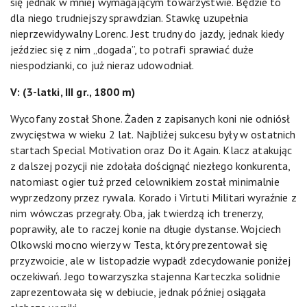
się jednak w mniej wymagającym towarzystwie. Będzie to
dla niego trudniejszy sprawdzian. Stawkę uzupełnia
nieprzewidywalny Lorenc. Jest trudny do jazdy, jednak kiedy
jeździec się z nim „dogada”, to potrafi sprawiać duże
niespodzianki, co już nieraz udowodniał.
V: (3-latki, III gr., 1800 m)
Wycofany został Shone. Żaden z zapisanych koni nie odniósł
zwycięstwa w wieku 2 lat. Najbliżej sukcesu były w ostatnich
startach Special Motivation oraz Do it Again. Klacz atakując
z dalszej pozycji nie zdołała doścignąć niezłego konkurenta,
natomiast ogier tuż przed celownikiem został minimalnie
wyprzedzony przez rywala. Korado i Virtuti Militari wyraźnie z
nim wówczas przegrały. Oba, jak twierdzą ich trenerzy,
poprawiły, ale to raczej konie na długie dystanse. Wojciech
Olkowski mocno wierzy w Testa, który prezentował się
przyzwoicie, ale w listopadzie wypadł zdecydowanie poniżej
oczekiwań. Jego towarzyszka stajenna Karteczka solidnie
zaprezentowała się w debiucie, jednak później osiągała