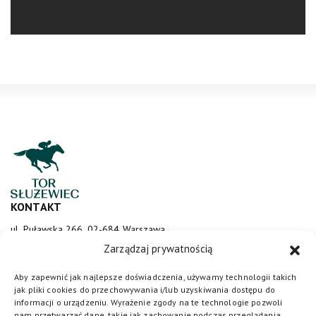
KONTAKT
ul. Puławska 266, 02-684 Warszawa
sluzewiec@totalizator.pl
Zarządzaj prywatnością
KONTAKT DLA MEDIÓW
Aby zapewnić jak najlepsze doświadczenia, używamy technologii takich
jak pliki cookies do przechowywania i/lub uzyskiwania dostępu do
media@torsluzewiec.pl
informacji o urządzeniu. Wyrażenie zgody na te technologie pozwoli
nam przetwarzać dane, takie jak zachowanie podczas przeglądania