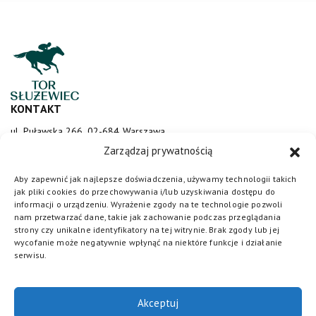
KONTAKT
ul. Puławska 266, 02-684 Warszawa
sluzewiec@totalizator.pl
Zarządzaj prywatnością
KONTAKT DLA MEDIÓW
Aby zapewnić jak najlepsze doświadczenia, używamy technologii takich
jak pliki cookies do przechowywania i/lub uzyskiwania dostępu do
media@torsluzewiec.pl
informacji o urządzeniu. Wyrażenie zgody na te technologie pozwoli
nam przetwarzać dane, takie jak zachowanie podczas przeglądania
strony czy unikalne identyfikatory na tej witrynie. Brak zgody lub jej
wycofanie może negatywnie wpłynąć na niektóre funkcje i działanie
DOŁĄCZ DO NAS
serwisu.
Akceptuj