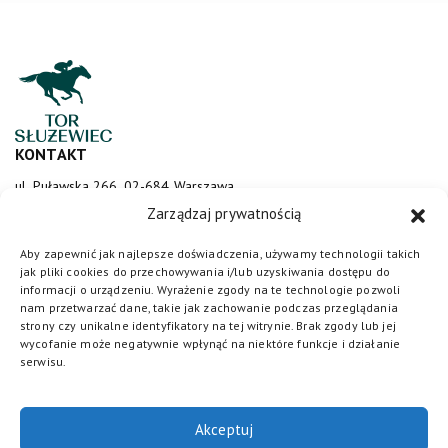
KONTAKT
ul. Puławska 266, 02-684 Warszawa
sluzewiec@totalizator.pl
Zarządzaj prywatnością
KONTAKT DLA MEDIÓW
Aby zapewnić jak najlepsze doświadczenia, używamy technologii takich
jak pliki cookies do przechowywania i/lub uzyskiwania dostępu do
media@torsluzewiec.pl
informacji o urządzeniu. Wyrażenie zgody na te technologie pozwoli
nam przetwarzać dane, takie jak zachowanie podczas przeglądania
strony czy unikalne identyfikatory na tej witrynie. Brak zgody lub jej
wycofanie może negatywnie wpłynąć na niektóre funkcje i działanie
DOŁĄCZ DO NAS
serwisu.
Akceptuj