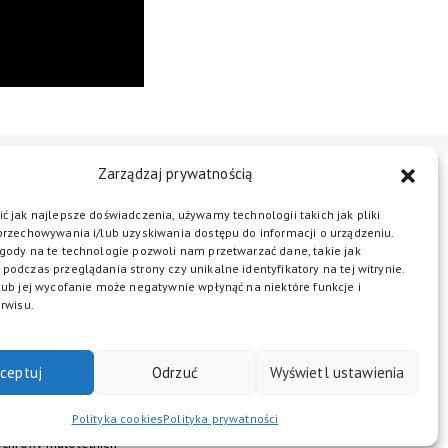
Zarządzaj prywatnością
STREFA BIZNESU
KONTAKT
ć jak najlepsze doświadczenia, używamy technologii takich jak pliki
przechowywania i/lub uzyskiwania dostępu do informacji o urządzeniu.
gody na te technologie pozwoli nam przetwarzać dane, takie jak
podczas przeglądania strony czy unikalne identyfikatory na tej witrynie.
ŁĄCZ DO NAS
lub jej wycofanie może negatywnie wpłynąć na niektóre funkcje i
rwisu.
ceptuj
Odrzuć
Wyświetl ustawienia
Polityka cookies
Polityka prywatności
chrony małoletnich