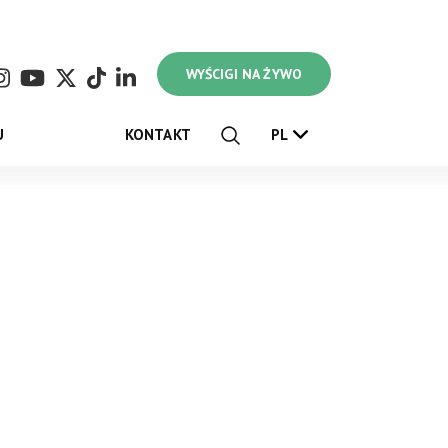
WYŚCIGI NA ŻYWO
U
KONTAKT
PL