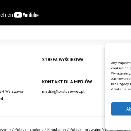
STREFA WYŚCIGOWA
Aby zapewni
cookies do 
Wyrażenie z
zachowanie 
KONTAKT DLA MEDIÓW
DO
Brak zgody 
działanie se
684 Warszawa
media@torsluzewiec.pl
pl
Ak
zeżone /
Polityka cookies
/
Regulamin
/
Polityka prywatności
/
Standardy o