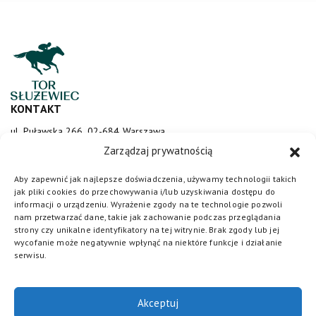
KONTAKT
ul. Puławska 266, 02-684 Warszawa
sluzewiec@totalizator.pl
Zarządzaj prywatnością
KONTAKT DLA MEDIÓW
Aby zapewnić jak najlepsze doświadczenia, używamy technologii takich
jak pliki cookies do przechowywania i/lub uzyskiwania dostępu do
media@torsluzewiec.pl
informacji o urządzeniu. Wyrażenie zgody na te technologie pozwoli
nam przetwarzać dane, takie jak zachowanie podczas przeglądania
strony czy unikalne identyfikatory na tej witrynie. Brak zgody lub jej
wycofanie może negatywnie wpłynąć na niektóre funkcje i działanie
DOŁĄCZ DO NAS
serwisu.
Akceptuj