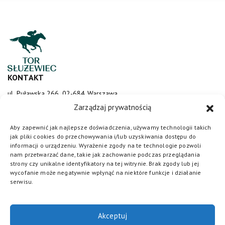
KONTAKT
ul. Puławska 266, 02-684 Warszawa
sluzewiec@totalizator.pl
Zarządzaj prywatnością
KONTAKT DLA MEDIÓW
Aby zapewnić jak najlepsze doświadczenia, używamy technologii takich
jak pliki cookies do przechowywania i/lub uzyskiwania dostępu do
media@torsluzewiec.pl
informacji o urządzeniu. Wyrażenie zgody na te technologie pozwoli
nam przetwarzać dane, takie jak zachowanie podczas przeglądania
strony czy unikalne identyfikatory na tej witrynie. Brak zgody lub jej
wycofanie może negatywnie wpłynąć na niektóre funkcje i działanie
DOŁĄCZ DO NAS
serwisu.
Akceptuj