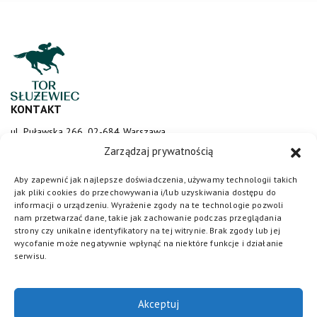
KONTAKT
ul. Puławska 266, 02-684 Warszawa
sluzewiec@totalizator.pl
Zarządzaj prywatnością
KONTAKT DLA MEDIÓW
Aby zapewnić jak najlepsze doświadczenia, używamy technologii takich
jak pliki cookies do przechowywania i/lub uzyskiwania dostępu do
media@torsluzewiec.pl
informacji o urządzeniu. Wyrażenie zgody na te technologie pozwoli
nam przetwarzać dane, takie jak zachowanie podczas przeglądania
strony czy unikalne identyfikatory na tej witrynie. Brak zgody lub jej
wycofanie może negatywnie wpłynąć na niektóre funkcje i działanie
DOŁĄCZ DO NAS
serwisu.
Akceptuj