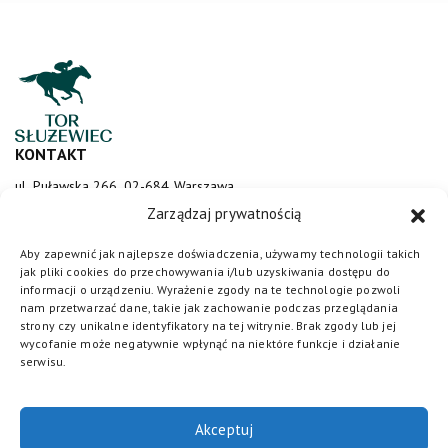
KONTAKT
ul. Puławska 266, 02-684 Warszawa
sluzewiec@totalizator.pl
Zarządzaj prywatnością
KONTAKT DLA MEDIÓW
Aby zapewnić jak najlepsze doświadczenia, używamy technologii takich
jak pliki cookies do przechowywania i/lub uzyskiwania dostępu do
media@torsluzewiec.pl
informacji o urządzeniu. Wyrażenie zgody na te technologie pozwoli
nam przetwarzać dane, takie jak zachowanie podczas przeglądania
strony czy unikalne identyfikatory na tej witrynie. Brak zgody lub jej
wycofanie może negatywnie wpłynąć na niektóre funkcje i działanie
DOŁĄCZ DO NAS
serwisu.
Akceptuj