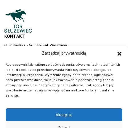
KONTAKT
ul. Puławska 266, 02-684 Warszawa
sluzewiec@totalizator.pl
Zarządzaj prywatnością
KONTAKT DLA MEDIÓW
Aby zapewnić jak najlepsze doświadczenia, używamy technologii takich
jak pliki cookies do przechowywania i/lub uzyskiwania dostępu do
media@torsluzewiec.pl
informacji o urządzeniu. Wyrażenie zgody na te technologie pozwoli
nam przetwarzać dane, takie jak zachowanie podczas przeglądania
strony czy unikalne identyfikatory na tej witrynie. Brak zgody lub jej
wycofanie może negatywnie wpłynąć na niektóre funkcje i działanie
DOŁĄCZ DO NAS
serwisu.
Akceptuj
Odrzuć